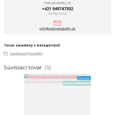
Peknekabelky.sk
+421 949747302
Po-Pia 10-16
info@peknekabelky.sk
Tovar zaradený v kategóriách
Darčekové Poukážky
Súvisiaci tovar
5
Novinka
Doprava ZADARMO