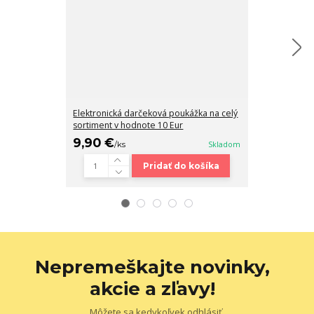
Elektronická darčeková poukážka na celý
Elektronická 
sortiment v hodnote 10 Eur
sortiment v h
9,90 €
24,90 €
/
ks
Skladom
/
k
Pridať do košíka
Nepremeškajte novinky,
akcie a zľavy!
Môžete sa kedykoľvek odhlásiť.