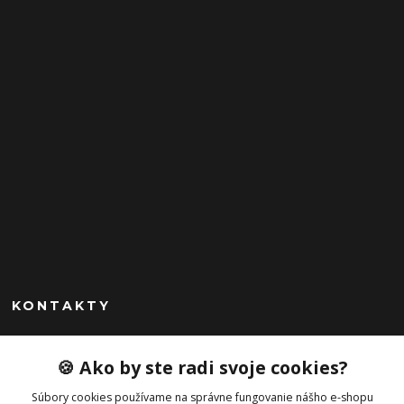
KONTAKTY
Peknekabelky.sk
🍪 Ako by ste radi svoje cookies?
+421 949747302
Súbory cookies používame na správne fungovanie nášho e-shopu
Po-Pia 10-16