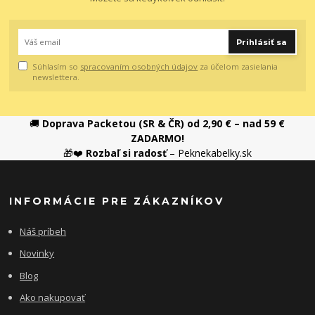
Prihlásiť sa
Súhlasím so
spracovaním osobných údajov
za účelom zasielania
newslettera.
🚚
Doprava Packetou (SR & ČR) od 2,90 € – nad 59 €
ZADARMO!
🎁❤️
Rozbaľ si radosť
– Peknekabelky.sk
INFORMÁCIE PRE ZÁKAZNÍKOV
Náš príbeh
Novinky
Blog
Ako nakupovať