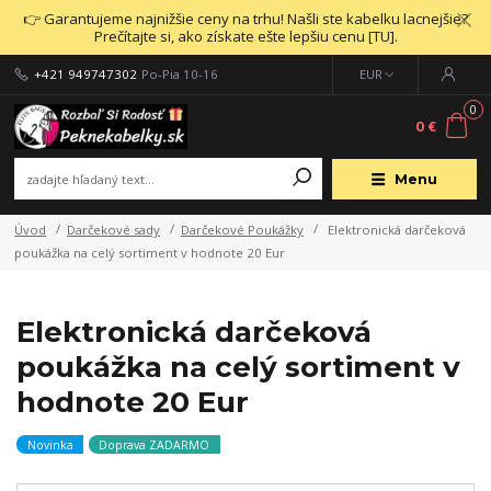
👉 Garantujeme najnižšie ceny na trhu! Našli ste kabelku lacnejšie?
Prečítajte si, ako získate ešte lepšiu cenu [TU].
+421 949747302
Po-Pia 10-16
EUR
0
0 €
Menu
Úvod
Darčekové sady
Darčekové Poukážky
Elektronická darčeková
poukážka na celý sortiment v hodnote 20 Eur
Elektronická darčeková
poukážka na celý sortiment v
hodnote 20 Eur
Novinka
Doprava ZADARMO