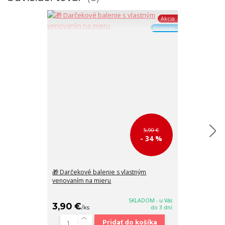
Akcia
Novinka
5,90 €
- 34 %
🎁 Darčekové balenie s vlastným
Krásna modrá
venovaním na mieru
na plece s kr
25x25x15
SKLADOM - u Vás
3,90 €
39,90 €
/
ks
do 3 dní
/
k
Pridať do košíka