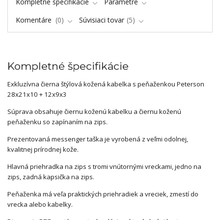
Kompletné špecifikácie
Parametre
Komentáre
0
Súvisiaci tovar
5
Kompletné špecifikácie
Exkluzívna čierna štýlová kožená kabelka s peňaženkou Peterson
28x21x10 + 12x9x3
Súprava obsahuje čiernu koženú kabelku a čiernu koženú
peňaženku so zapínaním na zips.
Prezentovaná messenger taška je vyrobená z veľmi odolnej,
kvalitnej prírodnej kože.
Hlavná priehradka na zips s tromi vnútornými vreckami, jedno na
zips, zadná kapsička na zips.
Peňaženka má veľa praktických priehradiek a vreciek, zmestí do
vrecka alebo kabelky.