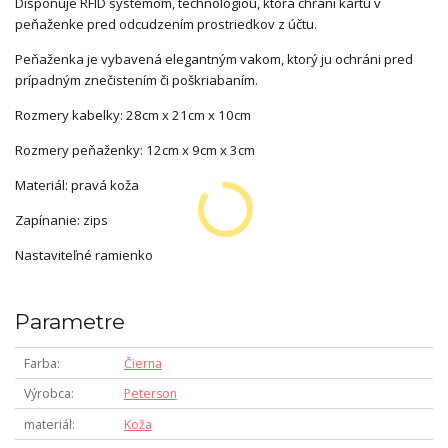
Disponuje RFID systémom, technológiou, ktorá chráni kartu v
peňaženke pred odcudzením prostriedkov z účtu.
Peňaženka je vybavená elegantným vakom, ktorý ju ochráni pred
prípadným znečistením či poškriabaním.
Rozmery kabelky: 28cm x 21cm x 10cm
Rozmery peňaženky: 12cm x 9cm x 3cm
Materiál: pravá koža
Zapínanie: zips
Nastaviteľné ramienko
Parametre
Farba
Čierna
Výrobca
Peterson
materiál
Koža