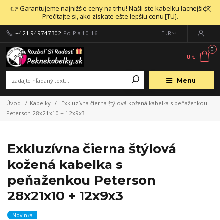
👉 Garantujeme najnižšie ceny na trhu! Našli ste kabelku lacnejšie?
Prečítajte si, ako získate ešte lepšiu cenu [TU].
+421 949747302
Po-Pia 10-16
EUR
0
0 €
Menu
Úvod
Kabelky
Exkluzívna čierna štýlová kožená kabelka s peňaženkou
Peterson 28x21x10 + 12x9x3
Exkluzívna čierna štýlová
kožená kabelka s
peňaženkou Peterson
28x21x10 + 12x9x3
Novinka