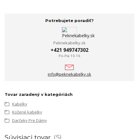
Potrebujete poradiť?
Peknekabelky.sk
+421 949747302
Po-Pia 10-16
info@peknekabelky.sk
Tovar zaradený v kategóriách
Kabelky
Kožené kabelky
Darčeky Pre Dámy
Súvisiaci tovar
5