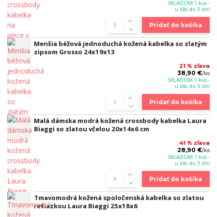
SKLADOM 1 kus -
u Vás do 3 dní
Pridať do košíka
Menšia béžová jednoduchá kožená kabelka so zlatým
zipsom Grosso 24x19x13
21 % zľava
38,90 €
/
ks
SKLADOM 1 kus -
u Vás do 3 dní
Pridať do košíka
Malá dámska modrá kožená crossbody kabelka Laura
Biaggi so zlatou včelou 20x14x6 cm
41 % zľava
28,90 €
/
ks
SKLADOM 1 kus -
u Vás do 3 dní
Pridať do košíka
Tmavomodrá kožená spoločenská kabelka so zlatou
retiazkou Laura Biaggi 25x18x6