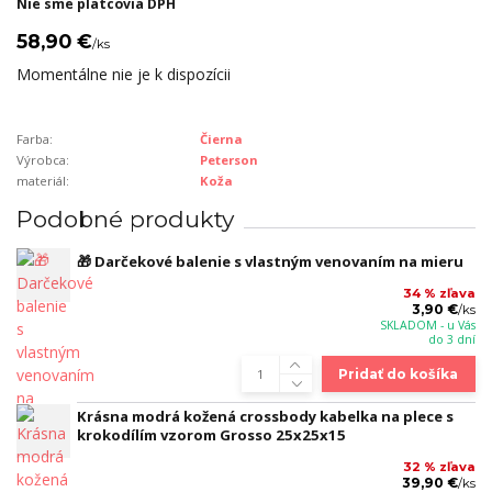
Nie sme platcovia DPH
58,90 €
/
ks
Momentálne nie je k dispozícii
Farba:
Čierna
Výrobca:
Peterson
materiál:
Koža
Podobné produkty
🎁 Darčekové balenie s vlastným venovaním na mieru
34 % zľava
3,90 €
/
ks
SKLADOM - u Vás
do 3 dní
Pridať do košíka
Krásna modrá kožená crossbody kabelka na plece s
krokodílím vzorom Grosso 25x25x15
32 % zľava
39,90 €
/
ks