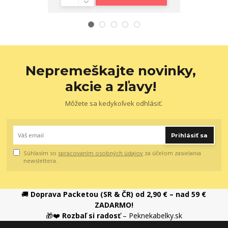
Nepremeškajte novinky,
akcie a zľavy!
Môžete sa kedykoľvek odhlásiť.
Prihlásiť sa
Súhlasím so
spracovaním osobných údajov
za účelom zasielania
newslettera.
🚚
Doprava Packetou (SR & ČR) od 2,90 € – nad 59 €
ZADARMO!
🎁❤️
Rozbaľ si radosť
– Peknekabelky.sk