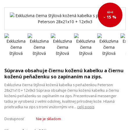
69 €
- 15 %
Súprava obsahuje čiernu koženú kabelku a čiernu
koženú peňaženku so zapínaním na zips.
Exkluzívna čierna štýlová kožená kabelka s peňaženkou Peterson
28x21x10 + 12x9x3 Súprava obsahuje čiernu koženú kabelku a čiernu
koženú peňaženku so zapínaním na zips. Prezentovaná messenger
taška je vyrobená z veľmi odolnej, kvalitnej prírodnej kože. Hlavná
priehradka na zips s tromi vnútornými vre...
celý popis
Dostupnosť
Nie je skladom