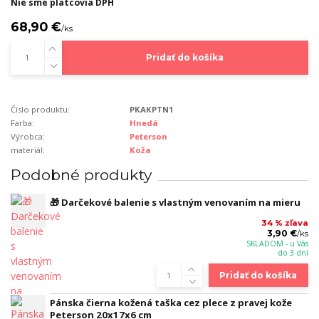
Nie sme platcovia DPH
68,90 €
/
ks
Pridať do košíka
Číslo produktu:
PKAKPTN1
Farba:
Hnedá
Výrobca:
Peterson
materiál:
Koža
Podobné produkty
🎁 Darčekové balenie s vlastným venovaním na mieru
34 % zľava
3,90 €
/
ks
SKLADOM - u Vás
do 3 dní
Pridať do košíka
Pánska čierna kožená taška cez plece z pravej kože
Peterson 20x17x6 cm