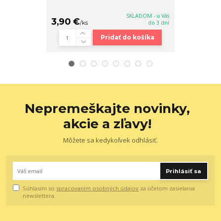
SKLADOM - u Vás
3,90 €
38,90 €
/
ks
do 3 dní
/
k
Pridať do košíka
Nepremeškajte novinky,
akcie a zľavy!
Môžete sa kedykoľvek odhlásiť.
Prihlásiť sa
Súhlasím so
spracovaním osobných údajov
za účelom zasielania
newslettera.