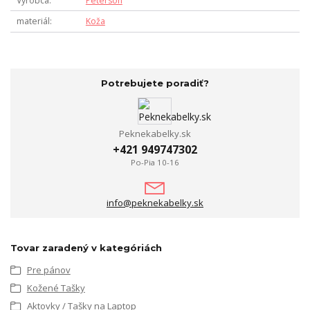
Výrobca
Peterson
materiál
Koža
Potrebujete poradiť?
Peknekabelky.sk
+421 949747302
Po-Pia 10-16
info@peknekabelky.sk
Tovar zaradený v kategóriách
Pre pánov
Kožené Tašky
Aktovky / Tašky na Laptop