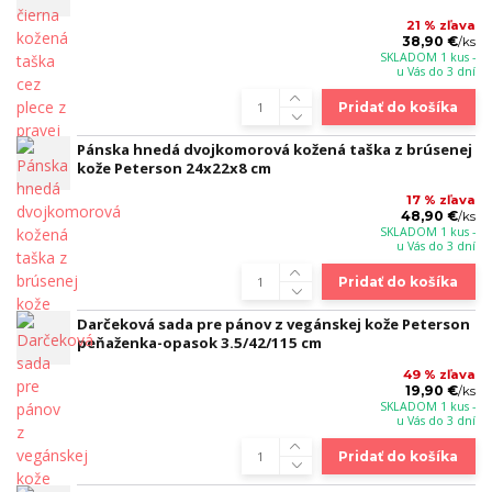
21 % zľava
38,90 €
/
ks
SKLADOM 1 kus -
u Vás do 3 dní
Pridať do košíka
Pánska hnedá dvojkomorová kožená taška z brúsenej
kože Peterson 24x22x8 cm
17 % zľava
48,90 €
/
ks
SKLADOM 1 kus -
u Vás do 3 dní
Pridať do košíka
Darčeková sada pre pánov z vegánskej kože Peterson
peňaženka-opasok 3.5/42/115 cm
49 % zľava
19,90 €
/
ks
SKLADOM 1 kus -
u Vás do 3 dní
Pridať do košíka