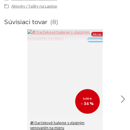
Aktovky / Tašky na Laptop
Súvisiaci tovar
8
Akcia
Novinka
5,90 €
- 34 %
🎁 Darčekové balenie s vlastným
Pánska čierna 
venovaním na mieru
pravej kože P