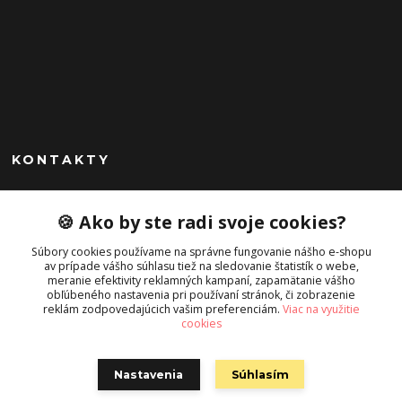
KONTAKTY
Peknekabelky.sk
🍪 Ako by ste radi svoje cookies?
+421 949747302
Súbory cookies používame na správne fungovanie nášho e-shopu
Po-Pia 10-16
av prípade vášho súhlasu tiež na sledovanie štatistík o webe,
meranie efektivity reklamných kampaní, zapamätanie vášho
info@peknekabelky.sk
obľúbeného nastavenia pri používaní stránok, či zobrazenie
reklám zodpovedajúcich vašim preferenciám.
Viac na využitie
cookies
Nastavenia
Súhlasím