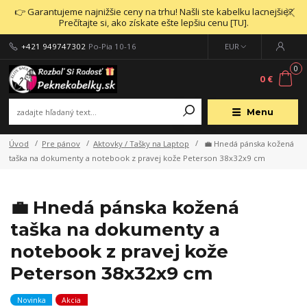
👉 Garantujeme najnižšie ceny na trhu! Našli ste kabelku lacnejšie?
Prečítajte si, ako získate ešte lepšiu cenu [TU].
+421 949747302
Po-Pia 10-16
EUR
0
0 €
Menu
Úvod
Pre pánov
Aktovky / Tašky na Laptop
💼 Hnedá pánska kožená
taška na dokumenty a notebook z pravej kože Peterson 38x32x9 cm
💼 Hnedá pánska kožená
taška na dokumenty a
notebook z pravej kože
Peterson 38x32x9 cm
Novinka
Akcia