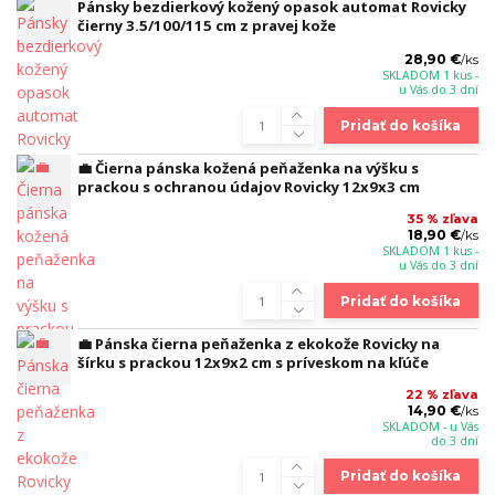
Pánsky bezdierkový kožený opasok automat Rovicky
čierny 3.5/100/115 cm z pravej kože
28,90 €
/
ks
SKLADOM 1 kus -
u Vás do 3 dní
Pridať do košíka
💼 Čierna pánska kožená peňaženka na výšku s
prackou s ochranou údajov Rovicky 12x9x3 cm
35 % zľava
18,90 €
/
ks
SKLADOM 1 kus -
u Vás do 3 dní
Pridať do košíka
💼 Pánska čierna peňaženka z ekokože Rovicky na
šírku s prackou 12x9x2 cm s príveskom na kľúče
22 % zľava
14,90 €
/
ks
SKLADOM - u Vás
do 3 dní
Pridať do košíka