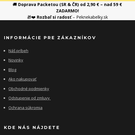
🚚
Doprava Packetou (SR & ČR) od 2,90 € – nad 59 €
ZADARMO!
🎁❤️
Rozbaľ si radosť
– Peknekabelky.sk
INFORMÁCIE PRE ZÁKAZNÍKOV
Náš príbeh
Novinky
Blog
Ako nakupovať
Obchodné podmienky
Odstupenie od zmluvy
Ochrana súkromia
KDE NÁS NÁJDETE