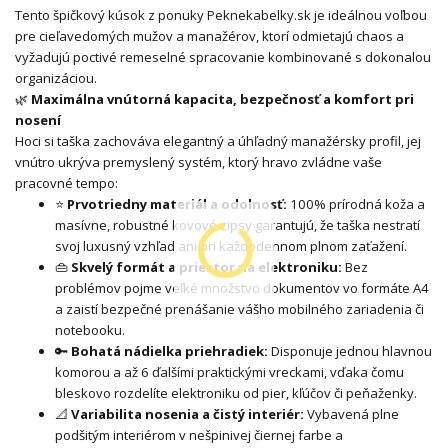
Tento špičkový kúsok z ponuky Peknekabelky.sk je ideálnou voľbou
pre cieľavedomých mužov a manažérov, ktorí odmietajú chaos a
vyžadujú poctivé remeselné spracovanie kombinované s dokonalou
organizáciou.
🌿
Maximálna vnútorná kapacita, bezpečnosť a komfort pri
nosení
Hoci si taška zachováva elegantný a úhľadný manažérsky profil, jej
vnútro ukrýva premyslený systém, ktorý hravo zvládne vaše
pracovné tempo:
⭐
Prvotriedny materiál a odolnosť:
100% prírodná koža a
masívne, robustné kovové zipsy garantujú, že taška nestratí
svoj luxusný vzhľad ani pri každodennom plnom zaťažení.
👜
Skvelý formát a priestor na elektroniku:
Bez
problémov pojme veľké množstvo dokumentov vo formáte A4
a zaistí bezpečné prenášanie vášho mobilného zariadenia či
notebooku.
🔑
Bohatá nádielka priehradiek:
Disponuje jednou hlavnou
komorou a až 6 ďalšími praktickými vreckami, vďaka čomu
bleskovo rozdelíte elektroniku od pier, kľúčov či peňaženky.
📐
Variabilita nosenia a čistý interiér:
Vybavená plne
podšitým interiérom v nešpinivej čiernej farbe a