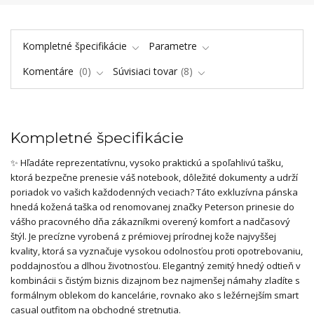
Kompletné špecifikácie
Parametre
Komentáre
0
Súvisiaci tovar
8
Kompletné špecifikácie
✨ Hľadáte reprezentatívnu, vysoko praktickú a spoľahlivú tašku,
ktorá bezpečne prenesie váš notebook, dôležité dokumenty a udrží
poriadok vo vašich každodenných veciach? Táto exkluzívna pánska
hnedá kožená taška od renomovanej značky Peterson prinesie do
vášho pracovného dňa zákazníkmi overený komfort a nadčasový
štýl. Je precízne vyrobená z prémiovej prírodnej kože najvyššej
kvality, ktorá sa vyznačuje vysokou odolnosťou proti opotrebovaniu,
poddajnosťou a dlhou životnosťou. Elegantný zemitý hnedý odtieň v
kombinácii s čistým biznis dizajnom bez najmenšej námahy zladíte s
formálnym oblekom do kancelárie, rovnako ako s ležérnejším smart
casual outfitom na obchodné stretnutia.