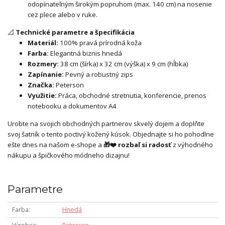
odopínateľným širokým popruhom (max. 140 cm) na nosenie
cez plece alebo v ruke.
📐
Technické parametre a špecifikácia
Materiál:
100% pravá prírodná koža
Farba:
Elegantná biznis hnedá
Rozmery:
38 cm (šírka) x 32 cm (výška) x 9 cm (hĺbka)
Zapínanie:
Pevný a robustný zips
Značka:
Peterson
Využitie:
Práca, obchodné stretnutia, konferencie, prenos
notebooku a dokumentov A4
Urobte na svojich obchodných partnerov skvelý dojem a doplňte
svoj šatník o tento poctivý kožený kúsok. Objednajte si ho pohodlne
ešte dnes na našom e-shope a
🎁❤️ rozbaľ si radosť
z výhodného
nákupu a špičkového módneho dizajnu!
Parametre
Farba
Hnedá