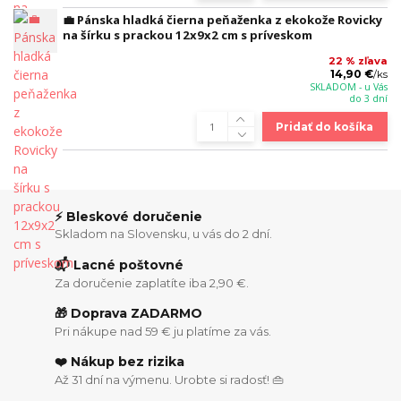
💼 Pánska hladká čierna peňaženka z ekokože Rovicky
na šírku s prackou 12x9x2 cm s príveskom
22 % zľava
14,90 €
/
ks
SKLADOM - u Vás
do 3 dní
Pridať do košíka
⚡ Bleskové doručenie
Skladom na Slovensku, u vás do 2 dní.
📬 Lacné poštovné
Za doručenie zaplatíte iba 2,90 €.
🎁 Doprava ZADARMO
Pri nákupe nad 59 € ju platíme za vás.
❤️ Nákup bez rizika
Až 31 dní na výmenu. Urobte si radosť! 👜