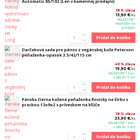
Automatic 85/102 (Len v kamennej predajni)
18 % zľava
13,90 €
/
ks
SKLADOM -
okamžite na
predajni
Pridať do košíka
Darčeková sada pre pánov z vegánskej kože Peterson
peňaženka-opasok 3.5/42/115 cm
49 % zľava
19,90 €
/
ks
SKLADOM 1 kus -
u Vás do 3 dní
Pridať do košíka
Pánska čierna kožená peňaženka Rovicky na šírku s
prackou 12x9x2 s príveskom na kľúče
18 % zľava
23,90 €
/
ks
SKLADOM 1 kus -
u Vás do 3 dní
Pridať do košíka