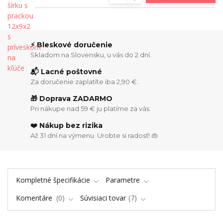
⚡ Bleskové doručenie
Skladom na Slovensku, u vás do 2 dní.
📬 Lacné poštovné
Za doručenie zaplatíte iba 2,90 €.
🎁 Doprava ZADARMO
Pri nákupe nad 59 € ju platíme za vás.
❤️ Nákup bez rizika
Až 31 dní na výmenu. Urobte si radosť! 👜
Kompletné špecifikácie
Parametre
Komentáre
0
Súvisiaci tovar
7