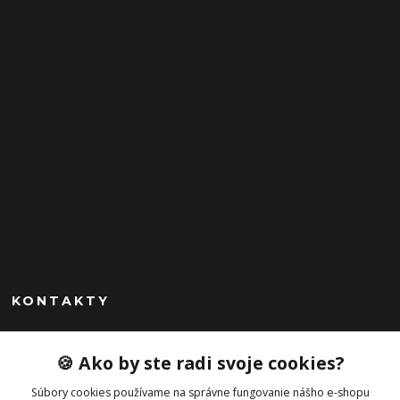
KONTAKTY
Peknekabelky.sk
🍪 Ako by ste radi svoje cookies?
+421 949747302
Súbory cookies používame na správne fungovanie nášho e-shopu
Po-Pia 10-16