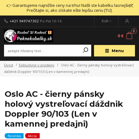
👉 Garantujeme najnižšie ceny na trhu! Našli ste kabelku lacnejšie?
Prečítajte si, ako získate ešte lepšiu cenu [TU].
+421 949747302
Po-Pia 10-16
EUR
0
0 €
Menu
Úvod
Exkluzívne v predajni
Oslo AC - čierny pánsky holový vystreľovací
dáždnik Doppler 90/103 (Len v kamennej predajni)
Oslo AC - čierny pánsky
holový vystreľovací dáždnik
Doppler 90/103 (Len v
kamennej predajni)
Novinka
Akcia