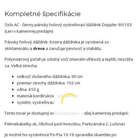
Kompletné špecifikácie
Oslo AC - čierny pánsky holový vystreľovací dáždnik Doppler 90/103
(Len v kamennej predajni)
Pánsky holový dáždnik. Kostra dáždnika je vyrobená zo
sklolaminátu a
dreva
a zaručuje pevnosť a stabilitu.
Polyesterový poťah je odolný voči zmenám vlhkosti a teplôt, nezráža
sa. Veľká strecha.
veľkosť zloženého dáždnika: 90 cm
priemer strechy dáždnika: 103 cm
váha: 410 g
materiál konštrukcie: sklolaminát
systém: vystreľovací
Tento tovar je dostupný exkluzívne len v našej kamennej predajni:
Peknekabelky.sk, Obchod pod Hviezdou, Partizánska 2, Lučenec
Je možné ho vyzdvihnúť Po-Pia 10-16 spravidla okamžite po