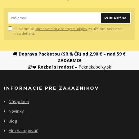
Prihlásiť sa
Súhlasím so
spracovaním osobných údajov
za účelom zasielania
newslettera.
🚚
Doprava Packetou (SR & ČR) od 2,90 € – nad 59 €
ZADARMO!
🎁❤️
Rozbaľ si radosť
– Peknekabelky.sk
INFORMÁCIE PRE ZÁKAZNÍKOV
Náš príbeh
Novinky
Blog
Ako nakupovať