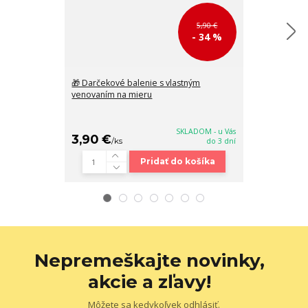
5,90 €
- 34 %
🎁 Darčekové balenie s vlastným
Magic Hit Uni 
venovaním na mieru
automatický d
SKLADOM - u Vás
3,90 €
23,90 €
/
ks
do 3 dní
/
k
Pridať do košíka
Nepremeškajte novinky,
akcie a zľavy!
Môžete sa kedykoľvek odhlásiť.