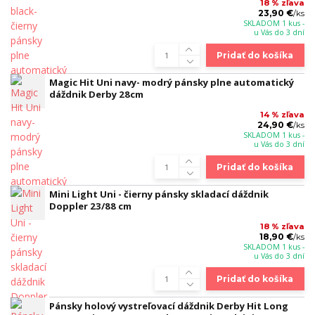
18 % zľava
23,90 €
/
ks
SKLADOM 1 kus -
u Vás do 3 dní
Pridať do košíka
Magic Hit Uni navy- modrý pánsky plne automatický
dáždnik Derby 28cm
14 % zľava
24,90 €
/
ks
SKLADOM 1 kus -
u Vás do 3 dní
Pridať do košíka
Mini Light Uni - čierny pánsky skladací dáždnik
Doppler 23/88 cm
18 % zľava
18,90 €
/
ks
SKLADOM 1 kus -
u Vás do 3 dní
Pridať do košíka
Pánsky holový vystreľovací dáždnik Derby Hit Long