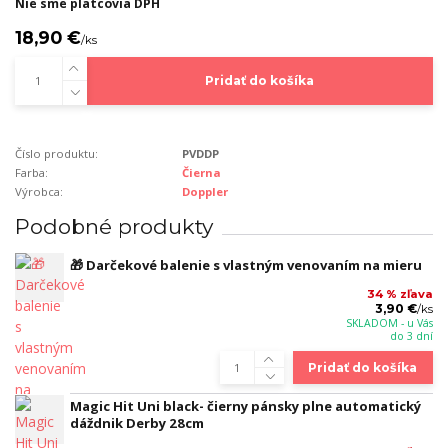
Nie sme platcovia DPH
18,90 €
/
ks
Pridať do košíka
Číslo produktu:
PVDDP
Farba:
Čierna
Výrobca:
Doppler
Podobné produkty
🎁 Darčekové balenie s vlastným venovaním na mieru
34 % zľava
3,90 €
/
ks
SKLADOM - u Vás
do 3 dní
Pridať do košíka
Magic Hit Uni black- čierny pánsky plne automatický
dáždnik Derby 28cm