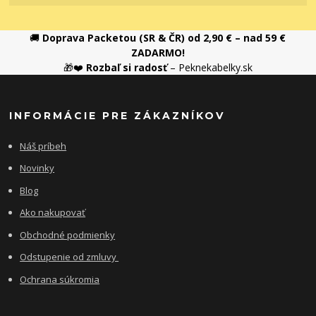
🚚
Doprava Packetou (SR & ČR) od 2,90 € – nad 59 €
ZADARMO!
🎁❤️
Rozbaľ si radosť
– Peknekabelky.sk
INFORMÁCIE PRE ZÁKAZNÍKOV
Náš príbeh
Novinky
Blog
Ako nakupovať
Obchodné podmienky
Odstupenie od zmluvy
Ochrana súkromia