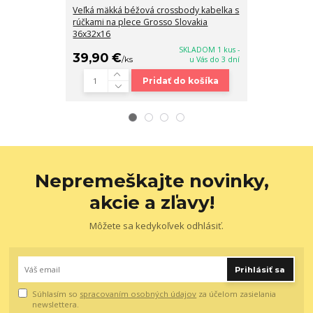
Veľká mäkká béžová crossbody kabelka s
Béžová elegan
rúčkami na plece Grosso Slovakia
kabelka Gross
36x32x16
SKLADOM 1 kus -
39,90 €
39,90 €
/
ks
u Vás do 3 dní
/
k
Pridať do košíka
Nepremeškajte novinky,
akcie a zľavy!
Môžete sa kedykoľvek odhlásiť.
Prihlásiť sa
Súhlasím so
spracovaním osobných údajov
za účelom zasielania
newslettera.