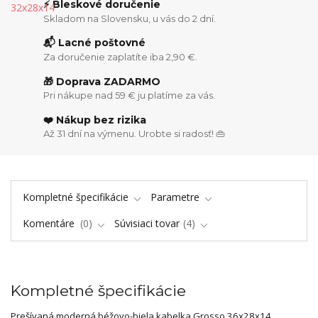
⚡ Bleskové doručenie
Skladom na Slovensku, u vás do 2 dní.
📬 Lacné poštovné
Za doručenie zaplatíte iba 2,90 €.
🎁 Doprava ZADARMO
Pri nákupe nad 59 € ju platíme za vás.
❤️ Nákup bez rizika
Až 31 dní na výmenu. Urobte si radosť! 👜
Kompletné špecifikácie
Parametre
Komentáre
0
Súvisiaci tovar
4
Kompletné špecifikácie
Prešívaná moderná béžovo-biela kabelka Grosso 36x28x14