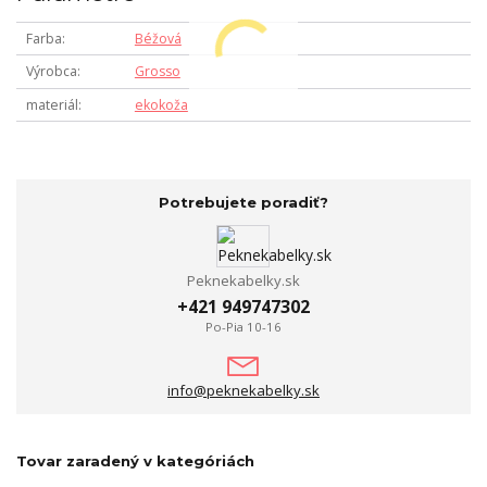
Farba
Béžová
Výrobca
Grosso
materiál
ekokoža
Potrebujete poradiť?
Peknekabelky.sk
+421 949747302
Po-Pia 10-16
info@peknekabelky.sk
Tovar zaradený v kategóriách