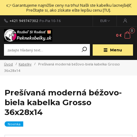
👉 Garantujeme najnižšie ceny na trhu! Našli ste kabelku lacnejšie?
Prečítajte si, ako získate ešte lepšiu cenu [TU].
+421 949747302
Po-Pia 10-16
EUR
0
0 €
Menu
Úvod
Kabelky
Prešívaná moderná béžovo-biela kabelka Grosso
36x28x14
Prešívaná moderná béžovo-
biela kabelka Grosso
36x28x14
Novinka