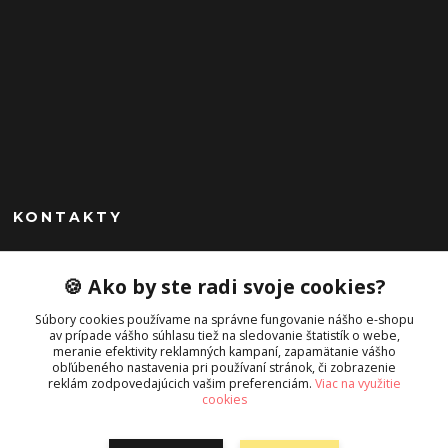
KONTAKTY
Peknekabelky.sk
🍪 Ako by ste radi svoje cookies?
+421 949747302
Súbory cookies používame na správne fungovanie nášho e-shopu
Po-Pia 10-16
av prípade vášho súhlasu tiež na sledovanie štatistík o webe,
meranie efektivity reklamných kampaní, zapamätanie vášho
info@peknekabelky.sk
obľúbeného nastavenia pri používaní stránok, či zobrazenie
reklám zodpovedajúcich vašim preferenciám.
Viac na využitie
cookies