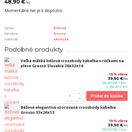
48,90 €
/
ks
Momentálne nie je k dispozícii
Farba:
Béžová
Výrobca:
Grosso
materiál:
ekokoža
Podobné produkty
Veľká mäkká béžová crossbody kabelka s rúčkami na
plece Grosso Slovakia 36x32x16
19 % zľava
39,90 €
/
ks
SKLADOM 1 kus -
u Vás do 3 dní
Pridať do košíka
Béžová elegantná vzorovaná crossbody kabelka
Grosso 33x26x13
19 % zľava
39,90 €
/
ks
SKLADOM 1 kus -