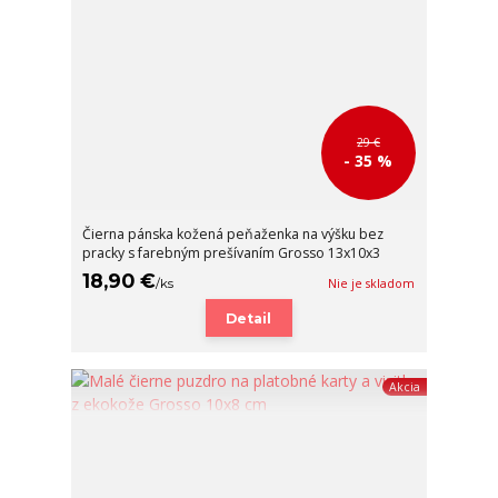
29 €
- 35 %
Čierna pánska kožená peňaženka na výšku bez
pracky s farebným prešívaním Grosso 13x10x3
18,90 €
/
ks
Nie je skladom
Detail
Akcia