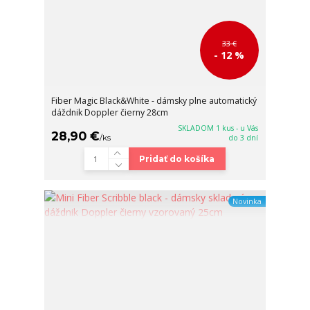
33 €
- 12 %
Fiber Magic Black&White - dámsky plne automatický
dáždnik Doppler čierny 28cm
SKLADOM 1 kus - u Vás
28,90 €
/
ks
do 3 dní
Pridať do košíka
Novinka