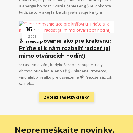
a energie hojnosti. Staré učenie Feng Šuej dokonca
tvrdí, že to, v akej farbe ukrývate svoje karty a ...
16
06
2026
🥂 Nakupovanie ako pre kráľovnú:
Príďte si k nám rozbaliť radosť (aj
mimo otváracích hodín!)
✨ Otvoríme vám, kedykoľvek potrebujete. Celý
obchod bude len a len váš! 🍾 Chladené Prosecco,
víno alebo nealko pre osvieženie 💝 Pretože zážitok
sa nek...
Zobraziť všetky články
Nepremeškajte novinky,