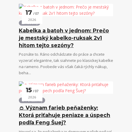
17
07
2026
👜 Kabelky
Kabelka a batoh v jednom: Prečo
je mestský kabelko-ruksak 2v1
hitom tejto sezóny?
Poznáte to. Ráno odchádzate do práce a chcete
vyzerať elegantne, tak siahnete po klasickej kabelke
na rameno. Poobede vás však čaká rýchly nákup,
beha...
15
07
2026
👛 Peňaženky
👛 Význam farieb peňaženky:
Ktorá priťahuje peniaze a úspech
podľa Feng Šuej?
Hovorí sa, že peňaženka je domovom našich peňazí