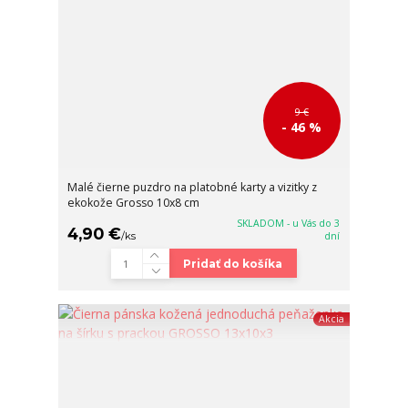
9 €
- 46 %
Malé čierne puzdro na platobné karty a vizitky z
ekokože Grosso 10x8 cm
SKLADOM - u Vás do 3
4,90 €
/
ks
dní
Pridať do košíka
Akcia