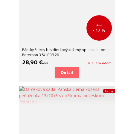
35 €
- 17 %
Pánsky čierny bezdierkový kožený opasok automat
Peterson 3.5/100/120
28,90 €
/
ks
Nie je skladom
Detail
Akcia