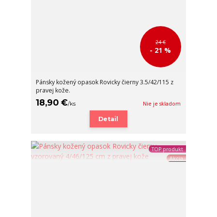
24 €
- 21 %
Pánsky kožený opasok Rovicky čierny 3.5/42/115 z
pravej kože.
18,90 €
/
ks
Nie je skladom
Detail
TOP produkt
Akcia