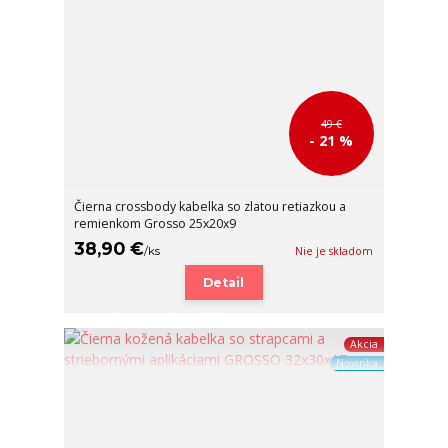
49 €
- 21 %
Čierna crossbody kabelka so zlatou retiazkou a
remienkom Grosso 25x20x9
38,90 €
/
ks
Nie je skladom
Detail
Akcia
Novinka