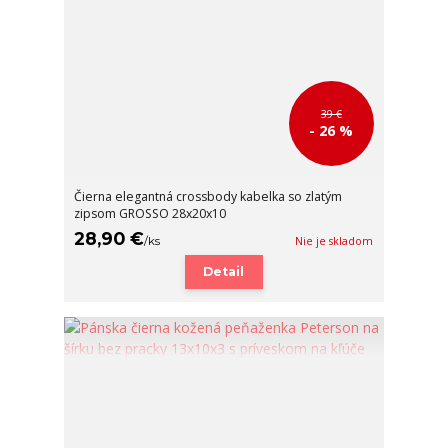
39 €
- 26 %
Čierna elegantná crossbody kabelka so zlatým
zipsom GROSSO 28x20x10
28,90 €
/
ks
Nie je skladom
Detail