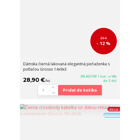
33 €
- 12 %
Dámska čierná lakovaná elegantná peňaženka s
potlačou Grosso 14x9x3
SKLADOM 1 kus - u Vás
28,90 €
/
ks
do 3 dní
Pridať do košíka
Akcia
Novinka