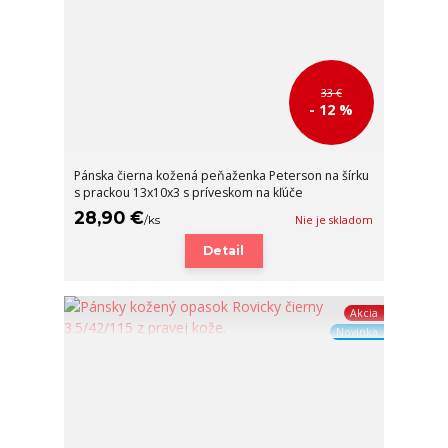
33 €
- 12 %
Pánska čierna kožená peňaženka Peterson na šírku
s prackou 13x10x3 s príveskom na kľúče
28,90 €
/
ks
Nie je skladom
Detail
Akcia
Novinka