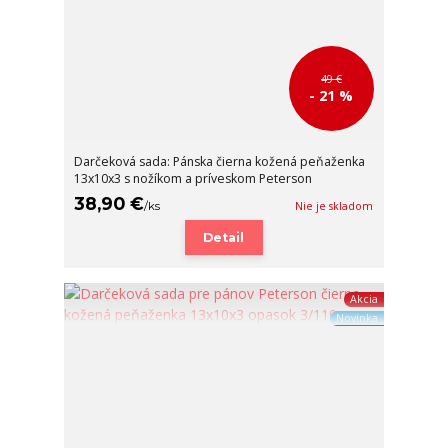
49 €
- 21 %
Darčeková sada: Pánska čierna kožená peňaženka
13x10x3 s nožíkom a príveskom Peterson
38,90 €
/
ks
Nie je skladom
Detail
Akcia
Novinka