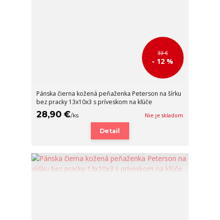
33 €
- 12 %
Pánska čierna kožená peňaženka Peterson na šírku
bez pracky 13x10x3 s príveskom na kľúče
28,90 €
/
ks
Nie je skladom
Detail