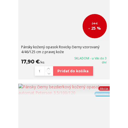
24 €
- 25 %
Pánsky kožený opasok Rovicky čierny vzorovaný
4/46/125 cm z pravej kože
SKLADOM - u Vás do 3
17,90 €
/
ks
dní
Pridať do košíka
Akcia
Novinka