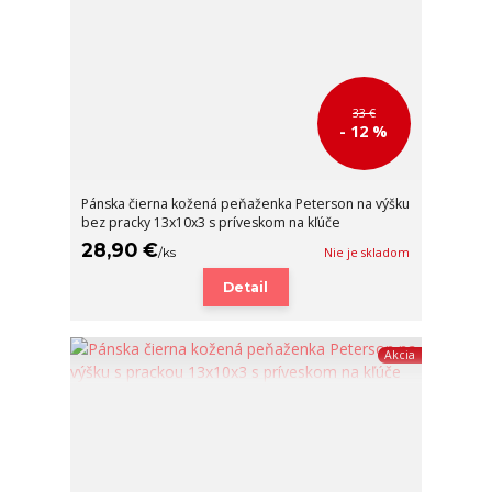
33 €
- 12 %
Pánska čierna kožená peňaženka Peterson na výšku
bez pracky 13x10x3 s príveskom na kľúče
28,90 €
/
ks
Nie je skladom
Detail
Akcia