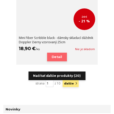
24 €
- 21 %
Mini Fiber Scribble black - dámsky skladací dáždnik
Doppler čierny vzorovaný 25cm
18,90 €
/
ks
Nie je skladom
Detail
Načítať ďalšie produkty (20)
strana
z 10
ďalšie
Novinky