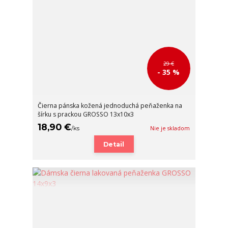
29 €
- 35 %
Čierna pánska kožená jednoduchá peňaženka na
šírku s prackou GROSSO 13x10x3
18,90 €
/
ks
Nie je skladom
Detail