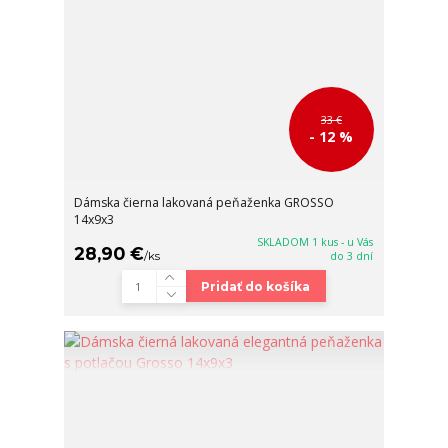
33 €
- 12 %
Dámska čierna lakovaná peňaženka GROSSO
14x9x3
SKLADOM 1 kus - u Vás
28,90 €
/
ks
do 3 dní
Pridať do košíka