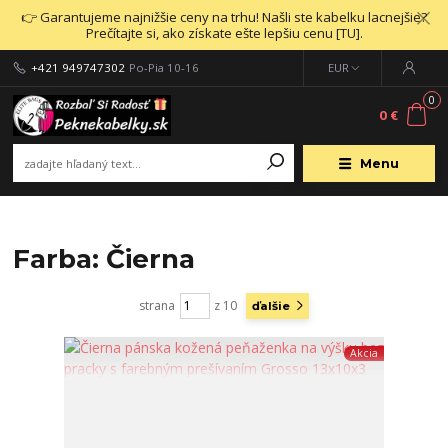
👉 Garantujeme najnižšie ceny na trhu! Našli ste kabelku lacnejšie?
Prečítajte si, ako získate ešte lepšiu cenu [TU].
+421 949747302
Po-Pia 10-16
EUR
0
0 €
Menu
Farba: Čierna
strana
z 10
ďalšie
Akcia