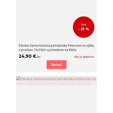
33 €
- 25 %
Pánska čierna kožená peňaženka Peterson na výšku
s prackou 13x10x3 s príveskom na kľúče
24,90 €
/
ks
Nie je skladom
Detail