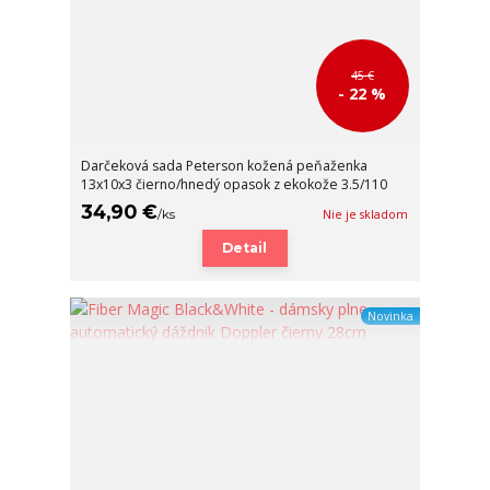
45 €
- 22 %
Darčeková sada Peterson kožená peňaženka
13x10x3 čierno/hnedý opasok z ekokože 3.5/110
34,90 €
/
ks
Nie je skladom
Detail
Novinka