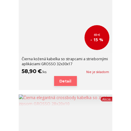
69 €
- 15 %
Čierna kožená kabelka so strapcami a striebornými
aplikáciami GROSSO 32x30x17
58,90 €
/
ks
Nie je skladom
Detail
Akcia