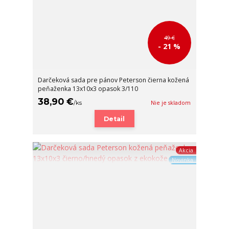
49 €
- 21 %
Darčeková sada pre pánov Peterson čierna kožená
peňaženka 13x10x3 opasok 3/110
38,90 €
/
ks
Nie je skladom
Detail
Akcia
Novinka