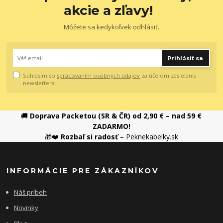
akcie a zľavy!
Môžete sa kedykoľvek odhlásiť.
Prihlásiť sa
Súhlasím so
spracovaním osobných údajov
za účelom zasielania
newslettera.
🚚
Doprava Packetou (SR & ČR) od 2,90 € – nad 59 €
ZADARMO!
🎁❤️
Rozbaľ si radosť
– Peknekabelky.sk
INFORMÁCIE PRE ZÁKAZNÍKOV
Náš príbeh
Novinky