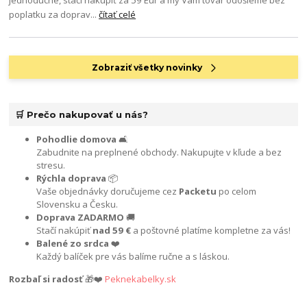
poplatku za doprav...
čítať celé
Zobraziť všetky novinky
🛒 Prečo nakupovať u nás?
Pohodlie domova
🛋️
Zabudnite na preplnené obchody. Nakupujte v kľude a bez
stresu.
Rýchla doprava
📦
Vaše objednávky doručujeme cez
Packetu
po celom
Slovensku a Česku.
Doprava ZADARMO
🚚
Stačí nakúpiť
nad 59 €
a poštovné platíme kompletne za vás!
Balené zo srdca
❤️
Každý balíček pre vás balíme ručne a s láskou.
Rozbaľ si radosť
🎁❤️
Peknekabelky.sk