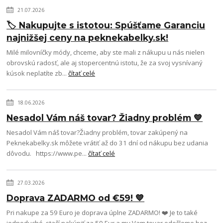
21.07.2026
🏷️ Nakupujte s istotou: Spúšťame Garanciu
najnižšej ceny na peknekabelky.sk!
Milé milovníčky módy, chceme, aby ste mali z nákupu u nás nielen
obrovskú radosť, ale aj stopercentnú istotu, že za svoj vysnívaný
kúsok neplatíte zb...
čítať celé
18.06.2026
Nesadol Vám náš tovar? Žiadny problém 💙
Nesadol Vám náš tovar?Žiadny problém, tovar zakúpený na
Peknekabelky.sk môžete vrátiť až do 31 dní od nákupu bez udania
dôvodu. https://www.pe...
čítať celé
27.03.2026
Doprava ZADARMO od €59! 💙
Pri nakupe za 59 Euro je doprava úplne ZADARMO! ❤️ Je to také
jednoduché, stačí nakúpiť za 59 Eur a my Vam tovar odošleme bez