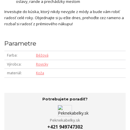
oslavy, rande a prechádzky mestom
Investujte do kúska, ktorý nikdy nevyjde z módy a bude vám robiť
radosť celé roky. Objednajte si ju ešte dnes, prehoďte cez rameno a
rozbaľ si radosť z prémiového nákupu!
Parametre
Farba
Béžová
Výrobca
Rovicky
materiál
Koža
Potrebujete poradiť?
Peknekabelky.sk
+421 949747302