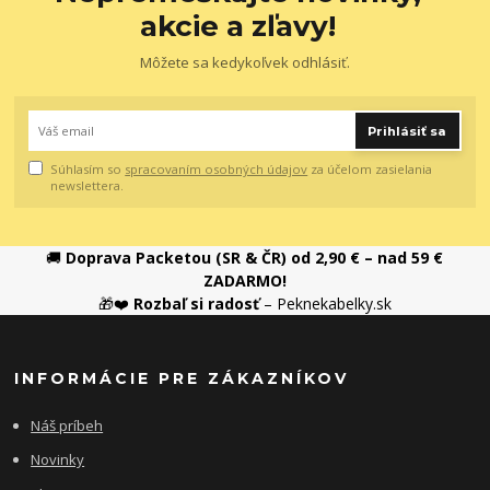
akcie a zľavy!
Môžete sa kedykoľvek odhlásiť.
Prihlásiť sa
Súhlasím so
spracovaním osobných údajov
za účelom zasielania
newslettera.
🚚
Doprava Packetou (SR & ČR) od 2,90 € – nad 59 €
ZADARMO!
🎁❤️
Rozbaľ si radosť
– Peknekabelky.sk
INFORMÁCIE PRE ZÁKAZNÍKOV
Náš príbeh
Novinky