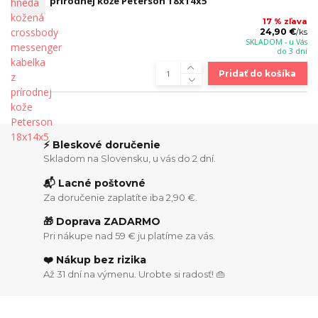
prírodnej kože Peterson 18x14x5
17 % zľava
24,90 €
/
ks
SKLADOM - u Vás
do 3 dní
Pridať do košíka
⚡ Bleskové doručenie
Skladom na Slovensku, u vás do 2 dní.
📬 Lacné poštovné
Za doručenie zaplatíte iba 2,90 €.
🎁 Doprava ZADARMO
Pri nákupe nad 59 € ju platíme za vás.
❤️ Nákup bez rizika
Až 31 dní na výmenu. Urobte si radosť! 👜