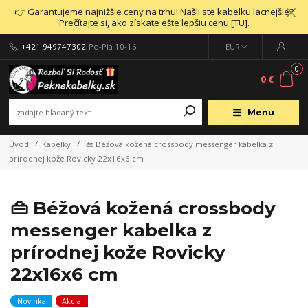
👉 Garantujeme najnižšie ceny na trhu! Našli ste kabelku lacnejšie?
Prečítajte si, ako získate ešte lepšiu cenu [TU].
+421 949747302
Po-Pia 10-16
EUR
0
0 €
Menu
Úvod
Kabelky
👜 Béžová kožená crossbody messenger kabelka z
prírodnej kože Rovicky 22x16x6 cm
👜 Béžová kožená crossbody
messenger kabelka z
prírodnej kože Rovicky
22x16x6 cm
Novinka
Akcia