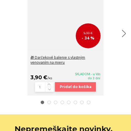
5,90 €
- 34 %
🎁 Darčekové balenie s vlastným
Malá čierna c
venovaním na mieru
22x16x8 cm
SKLADOM - u Vás
3,90 €
38,90 €
/
ks
do 3 dní
/
k
Pridať do košíka
Nepremeškajte novinky,