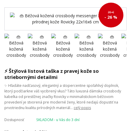
39 €
- 26 %
⚡ Štýlová listová taška z pravej kože so
striebornými detailmi
✨ Hľadáte nadčasový, elegantný a stopercentne spoľahlivý doplnok,
ktorý podčiarkne váš vycibrený vkus? Táto luxusná dámska crossbody
kabelka od prestížnej značky Rovicky v minimalistickom béžovom
prevedení je stvorená pre moderné ženy, ktoré nedajú dopustiť na
prvotriednu kvalitu prírodných materiál...
celý popis
Dostupnosť
SKLADOM - u Vás do 3 dní