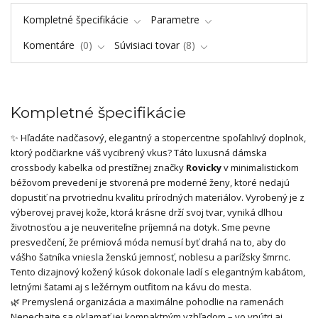
Kompletné špecifikácie
Parametre
Komentáre
0
Súvisiaci tovar
8
Kompletné špecifikácie
✨ Hľadáte nadčasový, elegantný a stopercentne spoľahlivý doplnok,
ktorý podčiarkne váš vycibrený vkus? Táto luxusná dámska
crossbody kabelka od prestížnej značky
Rovicky
v minimalistickom
béžovom prevedení je stvorená pre moderné ženy, ktoré nedajú
dopustiť na prvotriednu kvalitu prírodných materiálov. Vyrobený je z
výberovej pravej kože, ktorá krásne drží svoj tvar, vyniká dlhou
životnosťou a je neuveriteľne príjemná na dotyk. Sme pevne
presvedčení, že prémiová móda nemusí byť drahá na to, aby do
vášho šatníka vniesla ženskú jemnosť, noblesu a parížsky šmrnc.
Tento dizajnový kožený kúsok dokonale ladí s elegantným kabátom,
letnými šatami aj s ležérnym outfitom na kávu do mesta.
🌿 Premyslená organizácia a maximálne pohodlie na ramenách
Nenechajte sa oklamať jej kompaktným vzhľadom – vo vnútri aj