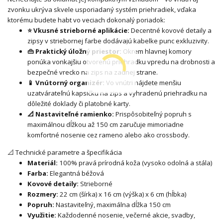
zvonku ukrýva skvele usporiadaný systém priehradiek, vďaka
ktorému budete habt vo veciach dokonalý poriadok:
⭐ Vkusné strieborné aplikácie:
Decentné kovové detaily a
zipsy v striebornej farbe dodávajú kabelke punc exkluzivity.
👜 Praktický úložný priestor:
Okrem hlavnej komory
ponúka vonkajšiu otvorenú priehradku vpredu na drobnosti a
bezpečné vrecko na zips na zadnej strane.
📱 Vnútorný organizér:
Vo vnútri nájdete menšiu
uzatvárateľnú kapsičku na zips a vyhradenú priehradku na
dôležité doklady či platobné karty.
📐 Nastaviteľné ramienko:
Prispôsobiteľný popruh s
maximálnou dĺžkou až 150 cm zaručuje mimoriadne
komfortné nosenie cez rameno alebo ako crossbody.
📐 Technické parametre a špecifikácia
Materiál:
100% pravá prírodná koža (vysoko odolná a stála)
Farba:
Elegantná béžová
Kovové detaily:
Strieborné
Rozmery:
22 cm (šírka) x 16 cm (výška) x 6 cm (hĺbka)
Popruh:
Nastaviteľný, maximálna dĺžka 150 cm
Využitie:
Každodenné nosenie, večerné akcie, svadby,