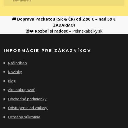
newslettera.
🚚
Doprava Packetou (SR & ČR) od 2,90 € – nad 59 €
ZADARMO!
🎁❤️
Rozbaľ si radosť
– Peknekabelky.sk
INFORMÁCIE PRE ZÁKAZNÍKOV
Náš príbeh
Novinky
Blog
Ako nakupovať
Obchodné podmienky
Odstupenie od zmluvy
Ochrana súkromia