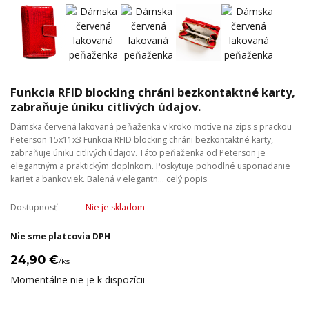
Funkcia RFID blocking chráni bezkontaktné karty,
zabraňuje úniku citlivých údajov.
Dámska červená lakovaná peňaženka v kroko motíve na zips s prackou
Peterson 15x11x3 Funkcia RFID blocking chráni bezkontaktné karty,
zabraňuje úniku citlivých údajov. Táto peňaženka od Peterson je
elegantným a praktickým doplnkom. Poskytuje pohodlné usporiadanie
kariet a bankoviek. Balená v elegantn...
celý popis
Dostupnosť
Nie je skladom
Nie sme platcovia DPH
24,90 €
/
ks
Momentálne nie je k dispozícii