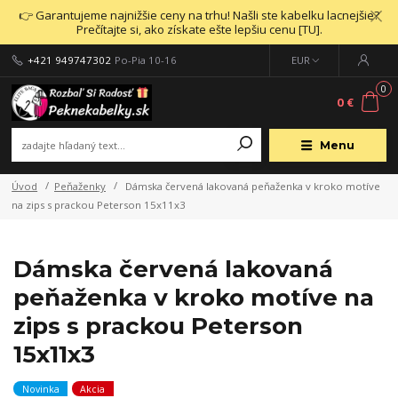
👉 Garantujeme najnižšie ceny na trhu! Našli ste kabelku lacnejšie?
Prečítajte si, ako získate ešte lepšiu cenu [TU].
+421 949747302
Po-Pia 10-16
EUR
0
0 €
Menu
Úvod
Peňaženky
Dámska červená lakovaná peňaženka v kroko motíve
na zips s prackou Peterson 15x11x3
Dámska červená lakovaná
peňaženka v kroko motíve na
zips s prackou Peterson
15x11x3
Novinka
Akcia