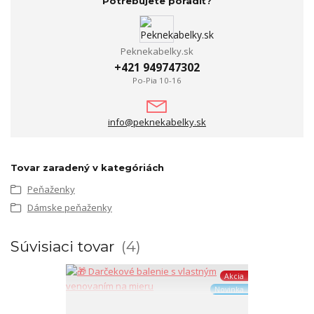
Potrebujete poradiť?
Peknekabelky.sk
+421 949747302
Po-Pia 10-16
info@peknekabelky.sk
Tovar zaradený v kategóriách
Peňaženky
Dámske peňaženky
Súvisiaci tovar
4
Akcia
Novinka