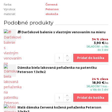
Farba:
Červená
Výrobca:
Peterson
materiál:
ekokoža
Podobné produkty
🎁 Darčekové balenie s vlastným venovaním na mieru
34 % zľava
3,90 €
/
ks
SKLADOM - u Vás
do 3 dní
Pridať do košíka
Dámska biela lakovaná peňaženka na patentku
Peterson 13x9x2
24 % zľava
18,90 €
/
ks
SKLADOM 1 kus -
u Vás do 3 dní
Pridať do košíka
Malá dámska červená kožená peňaženka Peterson
10x8x3