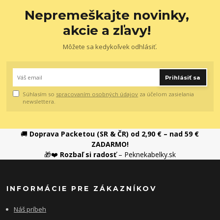
Nepremeškajte novinky,
akcie a zľavy!
Môžete sa kedykoľvek odhlásiť.
Prihlásiť sa
Súhlasím so
spracovaním osobných údajov
za účelom zasielania
newslettera.
🚚
Doprava Packetou (SR & ČR) od 2,90 € – nad 59 €
ZADARMO!
🎁❤️
Rozbaľ si radosť
– Peknekabelky.sk
INFORMÁCIE PRE ZÁKAZNÍKOV
Náš príbeh