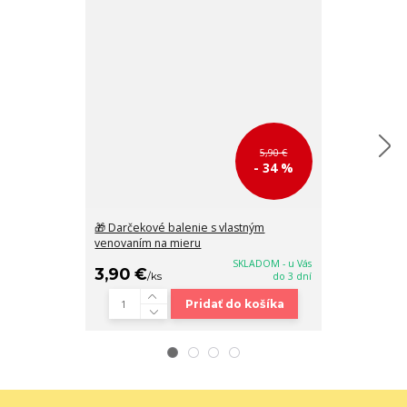
5,90 €
- 34 %
🎁 Darčekové balenie s vlastným
Dámska biela 
venovaním na mieru
patentku Pete
SKLADOM - u Vás
3,90 €
18,90 €
/
ks
do 3 dní
/
ks
Pridať do košíka