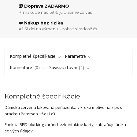
🎁 Doprava ZADARMO
Pri nákupe nad 59 € ju platíme za vás.
❤️ Nákup bez rizika
Až 31 dní na výmenu. Urobte si radosť! 👜
Kompletné špecifikácie
Parametre
Komentáre
0
Súvisiaci tovar
4
Kompletné špecifikácie
Dámska červená lakovaná peňaženka v kroko motíve na zips s
prackou Peterson 15x11x3
Funkcia RFID blocking chráni bezkontaktné karty, zabraňuje úniku
citlivých údajov.