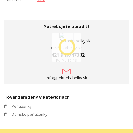
Potrebujete poradiť?
Peknekabelky.sk
+421 949747302
Po-Pia 10-16
info@peknekabelky.sk
Tovar zaradený v kategóriách
Peňaženky
Dámske peňaženky