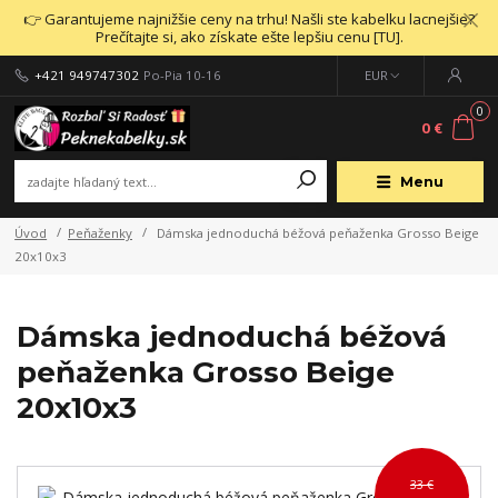
👉 Garantujeme najnižšie ceny na trhu! Našli ste kabelku lacnejšie?
Prečítajte si, ako získate ešte lepšiu cenu [TU].
+421 949747302
Po-Pia 10-16
EUR
0
0 €
Menu
Úvod
Peňaženky
Dámska jednoduchá béžová peňaženka Grosso Beige
20x10x3
Dámska jednoduchá béžová
peňaženka Grosso Beige
20x10x3
33 €