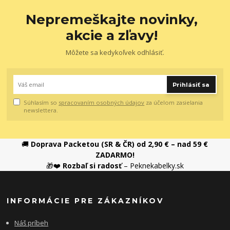
Nepremeškajte novinky,
akcie a zľavy!
Môžete sa kedykoľvek odhlásiť.
Prihlásiť sa
Súhlasím so
spracovaním osobných údajov
za účelom zasielania
newslettera.
🚚
Doprava Packetou (SR & ČR) od 2,90 € – nad 59 €
ZADARMO!
🎁❤️
Rozbaľ si radosť
– Peknekabelky.sk
INFORMÁCIE PRE ZÁKAZNÍKOV
Náš príbeh