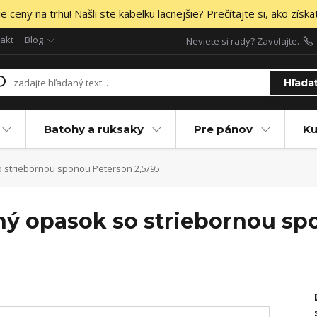
 ceny na trhu! Našli ste kabelku lacnejšie? Prečítajte si, ako získa
akt
Blog
Neviete si rady? Zavolajte.
Hľada
Batohy a ruksaky
Pre pánov
Ku
 striebornou sponou Peterson 2,5/95
ý opasok so striebornou sp