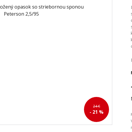
24 €
- 21 %