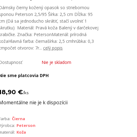
Dámsky čierny kožený opasok so striebornou
sponou Peterson 2,5/95 Šírka: 2,5 cm Dĺžka: 95
cm (Dá sa jednoducho skrátiť, stačí uvolniť 1
skrutku) Materiál: Pravá koža Balený v darčekovej
krabičke. Značka: PetersonMateriál: prírodná
kožaHlavná farba: čiernašírka: 2,5 cmhrúbka: 0,3
cmpočet otvorov: 7r...
celý popis
Dostupnosť
Nie je skladom
Nie sme platcovia DPH
18,90 €
/
ks
Momentálne nie je k dispozícii
Farba:
Čierna
Výrobca:
Peterson
materiál:
Koža