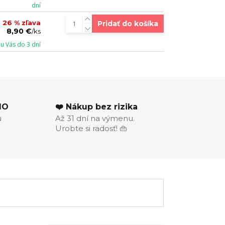
dní
26 % zľava
Pridať do košíka
8,90 €
/
ks
u Vás do 3 dní
MO
❤️ Nákup bez rizika
u
Až 31 dní na výmenu.
Urobte si radosť! 👜