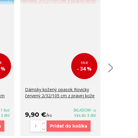
ovinka
€
15 €
1 %
- 34 %
Dámsky kožený opasok Rovicky
Dámsky kože
 cm
červený 2/32/105 cm z pravej kože
tmavomodrý 
kože
1 kus
SKLADOM - u
9,90 €
18,90 €
 3 dní
/
ks
Vás do 3 dní
/
a
Pridať do košíka