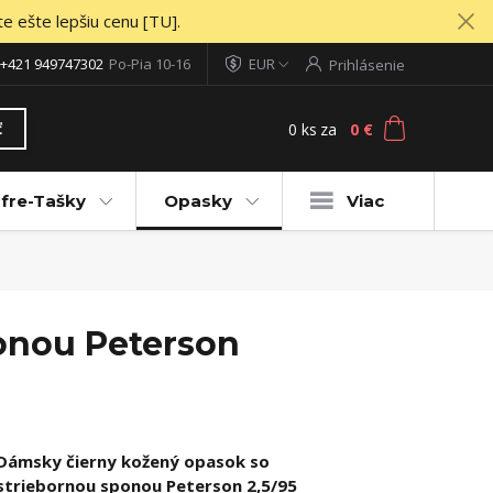
te ešte lepšiu cenu [TU].
+421 949747302
Po-Pia 10-16
EUR
Prihlásenie
0
ks
za
0 €
ť
fre-Tašky
Opasky
Viac
onou Peterson
Dámsky čierny kožený opasok so
striebornou sponou Peterson 2,5/95