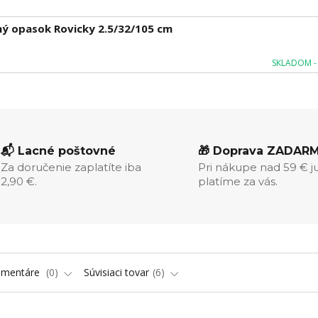
ý opasok Rovicky 2.5/32/105 cm
SKLADOM - 
📬 Lacné poštovné
🎁 Doprava ZADAR
Za doručenie zaplatíte iba
Pri nákupe nad 59 € j
2,90 €.
platíme za vás.
omentáre
0
Súvisiaci tovar
6