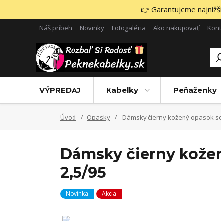
👉 Garantujeme najnižšie
Náš príbeh
Novinky
Fotogaléria
Ako nakupovať
Kont
VÝPREDAJ
Kabelky
Peňaženky
Úvod
Opasky
Dámsky čierny kožený opasok so
Dámsky čierny kožen
2,5/95
Novinka
Akcia