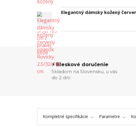
Elegantný dámsky kožený červen
⚡ Bleskové doručenie
Skladom na Slovensku, u vás
do 2 dní.
Kompletné špecifikácie
Parametre
K