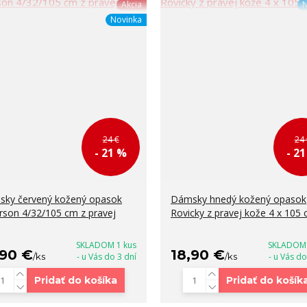
Akcia
N
Novinka
24 €
24 
- 21 %
- 2
ky červený kožený opasok
Dámsky hnedý kožený opasok
rson 4/32/105 cm z pravej
Rovicky z pravej kože 4 x 105
SKLADOM 1 kus
SKLADOM 
,90 €
18,90 €
/
ks
- u Vás do 3 dní
/
ks
- u Vás do
Pridať do košíka
Pridať do košík