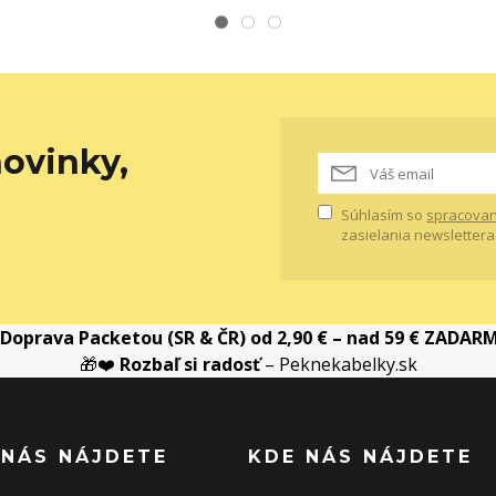
ovinky,
Súhlasím so
spracovan
zasielania newslettera
Doprava Packetou (SR & ČR) od 2,90 € – nad 59 € ZADAR
🎁❤️
Rozbaľ si radosť
– Peknekabelky.sk
 NÁS NÁJDETE
KDE NÁS NÁJDETE