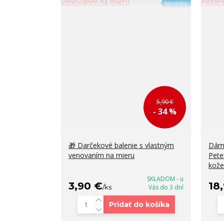
Novinka
5,90 €
- 34 %
🎁 Darčekové balenie s vlastným
Dáms
venovaním na mieru
Pete
kože
SKLADOM - u
3,90 €
18
/
ks
Vás do 3 dní
Pridať do košíka