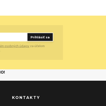
Prihlásiť sa
ím osobných údajov
za účelom
.
MO!
KONTAKTY