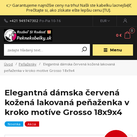
👉 Garantujeme najnižšie ceny na trhu! Našli ste kabelku lacnejšie?
Prečítajte si, ako získate ešte lepšiu cenu [TU].
+421 949747302
Po-Pia 10-16
EUR
0
0 €
Menu
Úvod
Peňaženky
Elegantná dámska červená kožená lakovaná
peňaženka v kroko motíve Grosso 18x9x4
Elegantná dámska červená
kožená lakovaná peňaženka v
kroko motíve Grosso 18x9x4
Novinka
Akcia