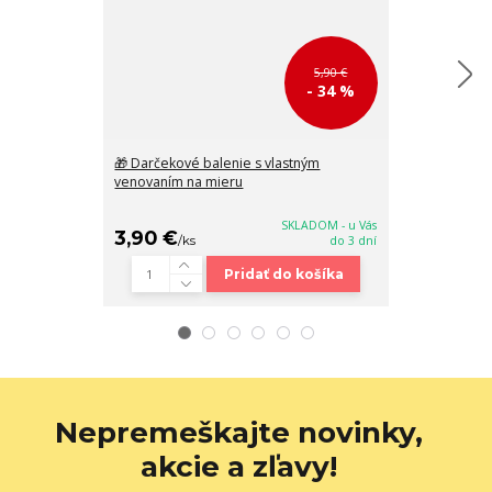
5,90 €
- 34 %
🎁 Darčekové balenie s vlastným
👛 Elegantná
venovaním na mieru
lakovaná peňa
Grosso 20x10
SKLADOM - u Vás
3,90 €
27,90 €
/
ks
do 3 dní
/
k
Pridať do košíka
Nepremeškajte novinky,
akcie a zľavy!