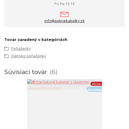
Po-Pia 10-16
info@peknekabelky.sk
Tovar zaradený v kategóriách
Peňaženky
Dámske peňaženky
Súvisiaci tovar
6
Akcia
Novinka