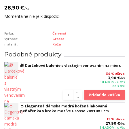
28,90 €
/
ks
Momentálne nie je k dispozícii
Farba:
Červená
Výrobca:
Grosso
materiál:
Koža
Podobné produkty
🎁 Darčekové balenie s vlastným venovaním na mieru
34 % zľava
3,90 €
/
ks
SKLADOM - u Vás
do 3 dní
Pridať do košíka
👛 Elegantná dámska modrá kožená lakovaná
peňaženka v kroko motíve Grosso 20x10x3 cm
15 % zľava
27,90 €
/
ks
SKLADOM - u Vás