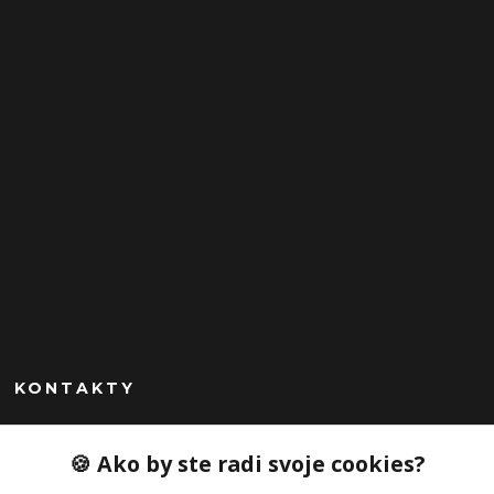
KONTAKTY
Peknekabelky.sk
🍪 Ako by ste radi svoje cookies?
+421 949747302