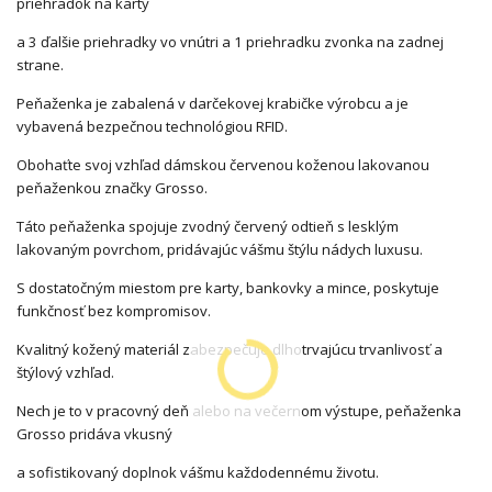
priehradok na karty
a 3 ďalšie priehradky vo vnútri a 1 priehradku zvonka na zadnej
strane.
Peňaženka je zabalená v darčekovej krabičke výrobcu a je
vybavená bezpečnou technológiou RFID.
Obohaťte svoj vzhľad dámskou červenou koženou lakovanou
peňaženkou značky Grosso.
Táto peňaženka spojuje zvodný červený odtieň s lesklým
lakovaným povrchom, pridávajúc vášmu štýlu nádych luxusu.
S dostatočným miestom pre karty, bankovky a mince, poskytuje
funkčnosť bez kompromisov.
Kvalitný kožený materiál zabezpečuje dlhotrvajúcu trvanlivosť a
štýlový vzhľad.
Nech je to v pracovný deň alebo na večernom výstupe, peňaženka
Grosso pridáva vkusný
a sofistikovaný doplnok vášmu každodennému životu.