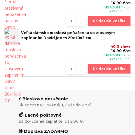
14,90 €
/
ks
SKLADOM 1 kus -
u Vás do 3 dní
Pridať do košíka
Veľká dámska maslová peňaženka so zipsovým
zapínaním David Jones 20x10x3 cm
40 % zľava
14,90 €
/
ks
SKLADOM 1 kus -
u Vás do 3 dní
Pridať do košíka
⚡ Bleskové doručenie
Skladom na Slovensku, u vás do 2 dní.
📬 Lacné poštovné
Za doručenie zaplatíte iba 2,90 €.
🎁 Doprava ZADARMO