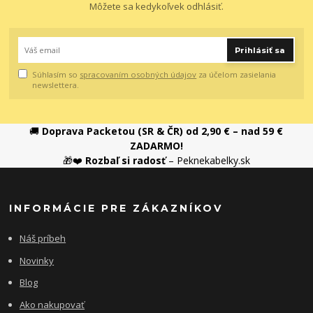
Môžete sa kedykoľvek odhlásiť.
Prihlásiť sa
Súhlasím so
spracovaním osobných údajov
za účelom zasielania
newslettera.
🚚
Doprava Packetou (SR & ČR) od 2,90 € – nad 59 €
ZADARMO!
🎁❤️
Rozbaľ si radosť
– Peknekabelky.sk
INFORMÁCIE PRE ZÁKAZNÍKOV
Náš príbeh
Novinky
Blog
Ako nakupovať