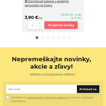
🎁 Darčekové balenie s vlastným
Malá čierna c
venovaním na mieru
22x16x8 cm
SKLADOM - u Vás
3,90 €
38,90 €
/
ks
do 3 dní
/
k
Pridať do košíka
Nepremeškajte novinky,
akcie a zľavy!
Môžete sa kedykoľvek odhlásiť.
Prihlásiť sa
Súhlasím so
spracovaním osobných údajov
za účelom zasielania
newslettera.