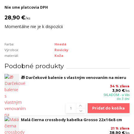
Nie sme platcovia DPH
28,90 €
/
ks
Momentálne nie je k dispozícii
Farba:
Hnedá
Výrobca:
Rovicky
materiál:
Koža
Podobné produkty
🎁 Darčekové balenie s vlastným venovaním na mieru
34 % zľava
3,90 €
/
ks
SKLADOM - u Vás
do 3 dní
Pridať do košíka
Malá čierna crossbody kabelka Grosso 22x16x8 cm
21 % zľava
38,90 €
/
ks