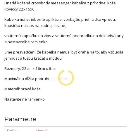
Hnedá kožená crossbody messenger kabelka
z prírodnej kože
Rovicky 22
x16x6
Kabelka má strieborné aplikácie, vonkajšiu priehradku vpredu,
kapsičku na zips na zadnej strane,
vnútornú kapsičku na zips a vnútornú priehradku na doklady/karty
a nastaviteľné ramienko.
Sme presvedčení, že kabelka nemusí byť drahá na to, aby vzbudila
jemnosť a túžbu kráčať s módou.
Rozmery: 22cm x 16cm x 6cm
Maximálna dĺžka popruhu je 150 cm.
Materiál: pravá koža
Nastaviteľné ramienko
Parametre
Farba
Hnedá