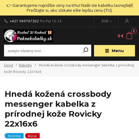
👉 Garantujeme najnižšie ceny na trhu! Našli ste kabelku lacnejšie?
Prečítajte si, ako získate ešte lepšiu cenu [TU].
+421 949747302
Po-Pia 10-16
EUR
0
0 €
Menu
Úvod
Kabelky
Hnedá kožená crossbody messenger kabelka z prírodnej
kože Rovicky 22x16x6
Hnedá kožená crossbody
messenger kabelka z
prírodnej kože Rovicky
22x16x6
Novinka
Akcia