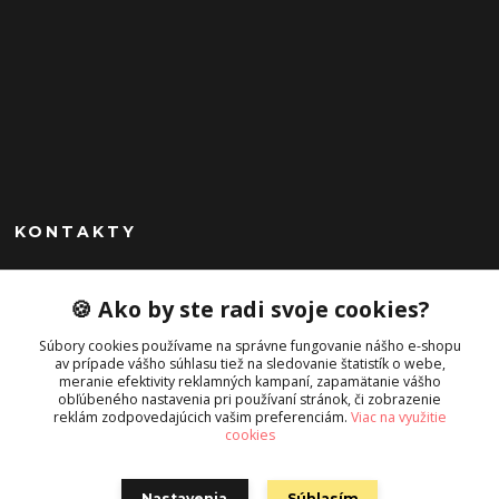
KONTAKTY
Peknekabelky.sk
🍪 Ako by ste radi svoje cookies?
+421 949747302
Súbory cookies používame na správne fungovanie nášho e-shopu
Po-Pia 10-16
av prípade vášho súhlasu tiež na sledovanie štatistík o webe,
meranie efektivity reklamných kampaní, zapamätanie vášho
info@peknekabelky.sk
obľúbeného nastavenia pri používaní stránok, či zobrazenie
reklám zodpovedajúcich vašim preferenciám.
Viac na využitie
cookies
Nastavenia
Súhlasím