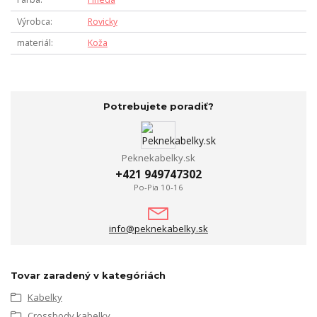
Výrobca
Rovicky
materiál
Koža
Potrebujete poradiť?
Peknekabelky.sk
+421 949747302
Po-Pia 10-16
info@peknekabelky.sk
Tovar zaradený v kategóriách
Kabelky
Crossbody kabelky