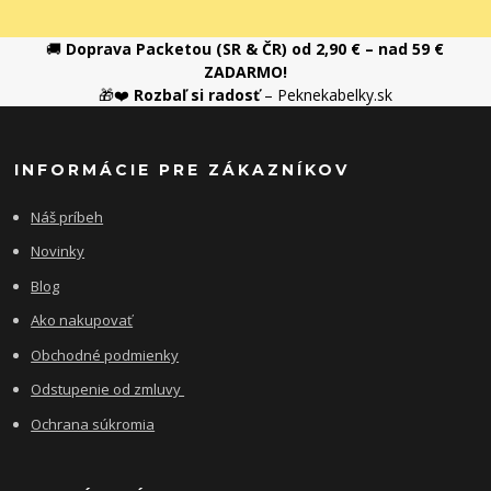
🚚
Doprava Packetou (SR & ČR) od 2,90 € – nad 59 €
ZADARMO!
🎁❤️
Rozbaľ si radosť
– Peknekabelky.sk
INFORMÁCIE PRE ZÁKAZNÍKOV
Náš príbeh
Novinky
Blog
Ako nakupovať
Obchodné podmienky
Odstupenie od zmluvy
Ochrana súkromia