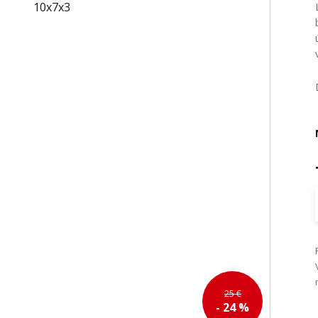
25 €
- 24 %