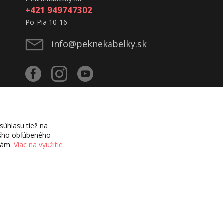
+421 949747302
Po-Pia 10-16
info@peknekabelky.sk
úhlasu tiež na
vášho obľúbeného
ciám.
Viac na využitie