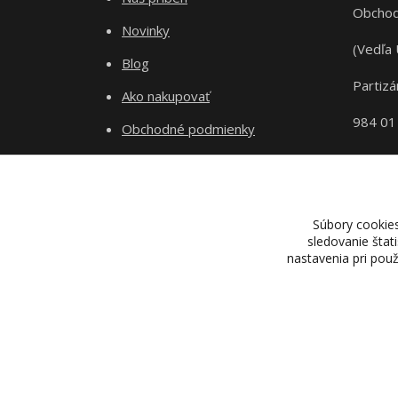
Obchod
Novinky
(Vedľa 
Blog
Partizá
Ako nakupovať
984 01
Obchodné podmienky
Odstupenie od zmluvy
Ochrana súkromia
Súbory cookie
sledovanie štat
nastavenia pri pou