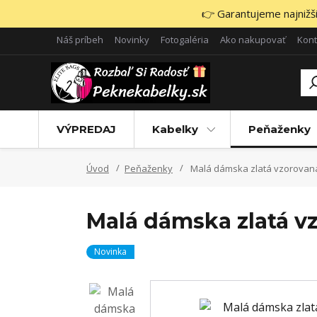
👉 Garantujeme najnižšie
Náš príbeh
Novinky
Fotogaléria
Ako nakupovať
Kont
VÝPREDAJ
Kabelky
Peňaženky
Úvod
Peňaženky
Malá dámska zlatá vzorovaná
Malá dámska zlatá v
Novinka