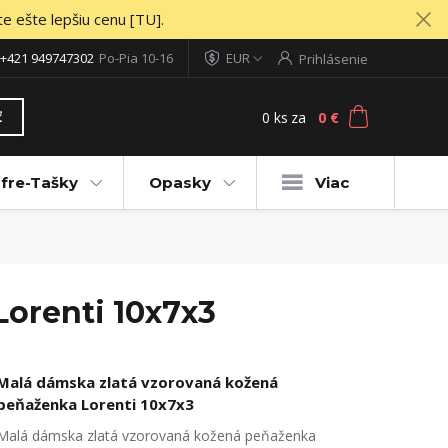
te ešte lepšiu cenu [TU].
+421 949747302
Po-Pia 10-16
EUR
Prihlásenie
0
ks
za
0 €
ť
fre-Tašky
Opasky
Viac
orenti 10x7x3
Malá dámska zlatá vzorovaná kožená
peňaženka Lorenti 10x7x3
Malá dámska zlatá vzorovaná kožená peňaženka