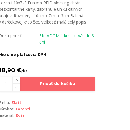
Lorenti 10x7x3 Funkcia RFID blocking chráni
bezkontaktné karty, zabraňuje úniku citlivých
údajov. Rozmery : 10cm x 7cm x 3cm Balená
v darčekovej krabičke. Veľkosť: malá
celý popis
Dostupnosť
SKLADOM 1 kus - u Vás do 3
dní
Nie sme platcovia DPH
18,90 €
/
ks
Pridať do košíka
Farba:
Zlatá
Výrobca:
Lorenti
materiál:
Koža