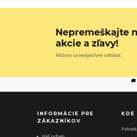
Nepremeškajte n
akcie a zľavy!
Môžete sa kedykoľvek odhlásiť.
🚚
INFORMÁCIE PRE
KDE
ZÁKAZNÍKOV
Peknek
Náš príbeh