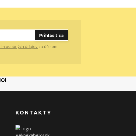
Prihlásiť sa
ím osobných údajov
za účelom
.
MO!
KONTAKTY
Peknekabelky.sk