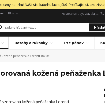
 ceny na trhu! Našli ste kabelku lacnejšie? Prečítajte si, ako získa
akt
Blog
Neviete si rady? Zavolajte.
Hľada
Batohy a ruksaky
Pre pánov
Ku
 kožená peňaženka Lorenti 10x7x3
zorovaná kožená peňaženka L