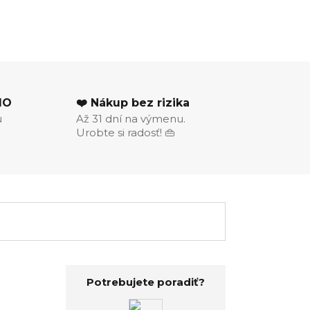
MO
❤️ Nákup bez rizika
u
Až 31 dní na výmenu.
Urobte si radosť! 👜
Potrebujete poradiť?