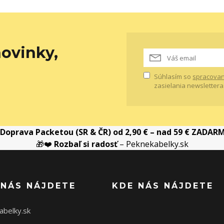
ovinky,
Súhlasím so
spracovan
zasielania newslettera
Doprava Packetou (SR & ČR) od 2,90 € – nad 59 € ZADAR
🎁❤️
Rozbaľ si radosť
– Peknekabelky.sk
 NÁS NÁJDETE
KDE NÁS NÁJDETE
abelky.sk