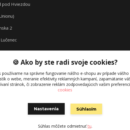
 pod Hviezdou
Unionu)
nska 2
 Lučenec
🍪 Ako by ste radi svoje cookies?
s používame na správne fungovanie nášho e-shopu av prípade vášho s
istík o webe, meranie efektivity reklamných kampaní, zapamätanie 
žívaní stránok, či zobrazenie reklám zodpovedajúcich vašim preferen
cookies
Nastavenia
Súhlasím
Vytvorené na
Eshop-rychlo.sk
Súhlas môžete odmietnuť
tu
.