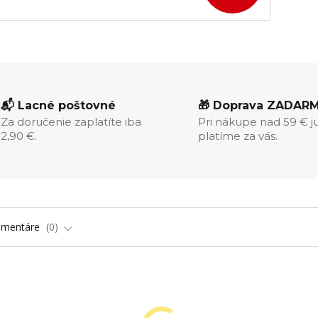
📬 Lacné poštovné
🎁 Doprava ZADAR
Za doručenie zaplatíte iba
Pri nákupe nad 59 € j
2,90 €.
platíme za vás.
omentáre
0