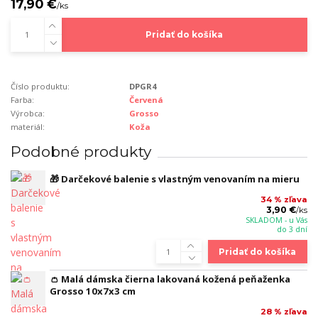
17,90 €
/
ks
Pridať do košíka
Číslo produktu:
DPGR4
Farba:
Červená
Výrobca:
Grosso
materiál:
Koža
Podobné produkty
🎁 Darčekové balenie s vlastným venovaním na mieru
34 % zľava
3,90 €
/
ks
SKLADOM - u Vás
do 3 dní
Pridať do košíka
👛 Malá dámska čierna lakovaná kožená peňaženka
Grosso 10x7x3 cm
28 % zľava