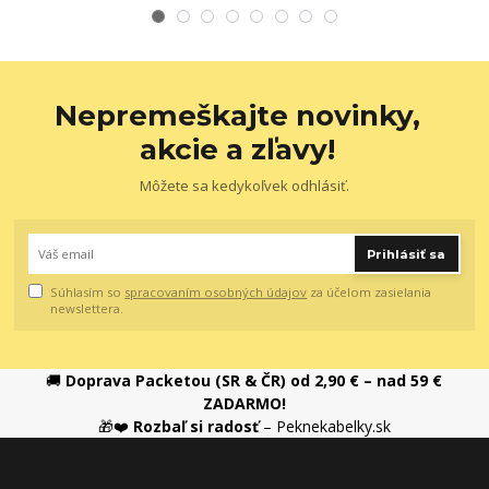
Nepremeškajte novinky,
akcie a zľavy!
Môžete sa kedykoľvek odhlásiť.
Prihlásiť sa
Súhlasím so
spracovaním osobných údajov
za účelom zasielania
newslettera.
🚚
Doprava Packetou (SR & ČR) od 2,90 € – nad 59 €
ZADARMO!
🎁❤️
Rozbaľ si radosť
– Peknekabelky.sk