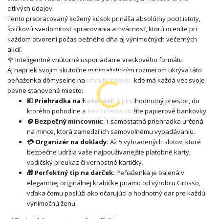
citlivých údajov.
Tento prepracovaný kožený kúsok prináša absolútny pocit istoty,
špičkovú svedomitosť spracovania a trvácnosť, ktorú oceníte pri
každom otvorení počas bežného dňa aj výnimočných večerných
akcií.
🌹 Inteligentné vnútorné usporiadanie vreckového formátu
Aj napriek svojim skutočne minimalistickým rozmerom ukrýva táto
peňaženka dômyselne navrhnutý interiér, kde má každá vec svoje
pevne stanovené miesto:
💶 Priehradka na hotovosť:
1 plnohodnotný priestor, do
ktorého pohodlne a bez krčenia uložíte papierové bankovky.
🪙 Bezpečný mincovník:
1 samostatná priehradka určená
na mince, ktorá zamedzí ich samovoľnému vypadávaniu.
💳 Organizér na doklady:
Až 5 vyhradených slotov, ktoré
bezpečne udržia vaše najpoužívanejšie platobné karty,
vodičský preukaz či vernostné kartičky.
🎁 Perfektný tip na darček:
Peňaženka je balená v
elegantnej originálnej krabičke priamo od výrobcu Grosso,
vďaka čomu poslúži ako očarujúci a hodnotný dar pre každú
výnimočnú ženu.