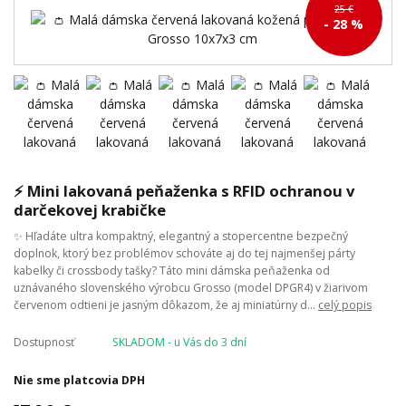
25 €
- 28 %
⚡ Mini lakovaná peňaženka s RFID ochranou v
darčekovej krabičke
✨ Hľadáte ultra kompaktný, elegantný a stopercentne bezpečný
doplnok, ktorý bez problémov schováte aj do tej najmenšej párty
kabelky či crossbody tašky? Táto mini dámska peňaženka od
uznávaného slovenského výrobcu Grosso (model DPGR4) v žiarivom
červenom odtieni je jasným dôkazom, že aj miniatúrny d...
celý popis
Dostupnosť
SKLADOM - u Vás do 3 dní
Nie sme platcovia DPH