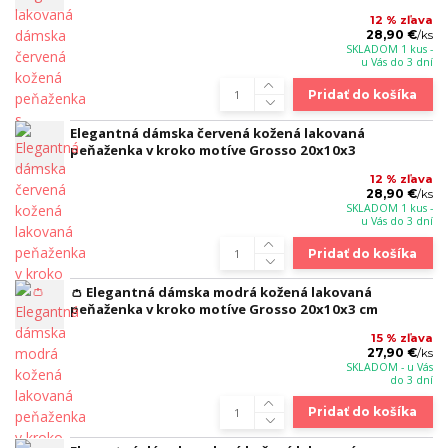
12 % zľava
28,90 €
/
ks
SKLADOM 1 kus -
u Vás do 3 dní
Pridať do košíka
Elegantná dámska červená kožená lakovaná
peňaženka v kroko motíve Grosso 20x10x3
12 % zľava
28,90 €
/
ks
SKLADOM 1 kus -
u Vás do 3 dní
Pridať do košíka
👛 Elegantná dámska modrá kožená lakovaná
peňaženka v kroko motíve Grosso 20x10x3 cm
15 % zľava
27,90 €
/
ks
SKLADOM - u Vás
do 3 dní
Pridať do košíka