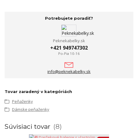
Potrebujete poradiť?
Peknekabelky.sk
+421 949747302
Po-Pia 10-16
info@peknekabelky.sk
Tovar zaradený v kategóriách
Peňaženky
Dámske peňaženky
Súvisiaci tovar
8