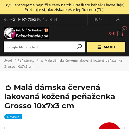
👉 Garantujeme najnižšie ceny na trhu! Našli ste kabelku lacnejšie?
Prečítajte si, ako získate ešte lepšiu cenu [TU].
+421 949747302
Po-Pia 10-16
EUR
0
0 €
Menu
Úvod
Peňaženky
👛 Malá dámska červená lakovaná kožená peňaženka
Grosso 10x7x3 cm
👛 Malá dámska červená
lakovaná kožená peňaženka
Grosso 10x7x3 cm
Novinka