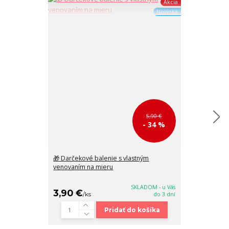
Akcia
Novinka
5,90 €
- 34 %
🎁 Darčekové balenie s vlastným
👛 Malá dámsk
venovaním na mieru
peňaženka Gr
SKLADOM - u Vás
3,90 €
17,90 €
/
ks
do 3 dní
/
ks
Pridať do košíka