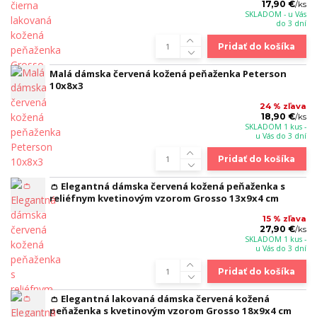
17,90 €
/
ks
SKLADOM - u Vás
do 3 dní
Pridať do košíka
Malá dámska červená kožená peňaženka Peterson
10x8x3
24 % zľava
18,90 €
/
ks
SKLADOM 1 kus -
u Vás do 3 dní
Pridať do košíka
👛 Elegantná dámska červená kožená peňaženka s
reliéfnym kvetinovým vzorom Grosso 13x9x4 cm
15 % zľava
27,90 €
/
ks
SKLADOM 1 kus -
u Vás do 3 dní
Pridať do košíka
👛 Elegantná lakovaná dámska červená kožená
peňaženka s kvetinovým vzorom Grosso 18x9x4 cm