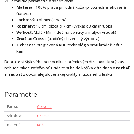
📐 Technické parametre a špecifikácia
Materiál:
100% pravá prírodná koža (prvotriedna lakovaná
úprava)
Farba:
Sýta ohnivočervená
Rozmery:
10 cm (dĺžka) x 7 cm (výška) x 3 cm (hrúbka)
Veľkosť:
Malá / Mini (ideálna do ruky a malých vreciek)
Značka:
Grosso (tradičný slovenský výrobca)
Ochrana:
Integrovaná RFID technológia proti krádeži dát z
kari
Doprajte si štýlového pomocníka s prémiovým dizajnom, ktorý vás
nebude nikde zaťažovať. Pridajte si ho do košíka ešte dnes a
rozbaľ
si radosť
z dokonalej slovenskej kvality a luxusného lesku!
Parametre
Farba
Červená
Výrobca
Grosso
materiál
Koža