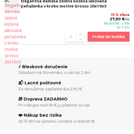
Elegantná dámska zelená kožená lakovaná
peňaženka v kroko motíve Grosso 20x10x3
15 % zľava
27,90 €
/
ks
SKLADOM - u Vás
do 3 dní
Pridať do košíka
⚡ Bleskové doručenie
Skladom na Slovensku, u vás do 2 dní.
📬 Lacné poštovné
Za doručenie zaplatíte iba 2,90 €.
🎁 Doprava ZADARMO
Pri nákupe nad 59 € ju platíme za vás.
❤️ Nákup bez rizika
Až 31 dní na výmenu. Urobte si radosť! 👜