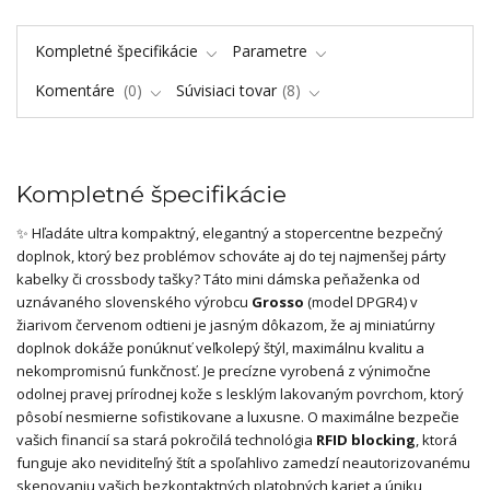
Kompletné špecifikácie
Parametre
Komentáre
0
Súvisiaci tovar
8
Kompletné špecifikácie
✨ Hľadáte ultra kompaktný, elegantný a stopercentne bezpečný
doplnok, ktorý bez problémov schováte aj do tej najmenšej párty
kabelky či crossbody tašky? Táto mini dámska peňaženka od
uznávaného slovenského výrobcu
Grosso
(model DPGR4) v
žiarivom červenom odtieni je jasným dôkazom, že aj miniatúrny
doplnok dokáže ponúknuť veľkolepý štýl, maximálnu kvalitu a
nekompromisnú funkčnosť. Je precízne vyrobená z výnimočne
odolnej pravej prírodnej kože s lesklým lakovaným povrchom, ktorý
pôsobí nesmierne sofistikovane a luxusne. O maximálne bezpečie
vašich financií sa stará pokročilá technológia
RFID blocking
, ktorá
funguje ako neviditeľný štít a spoľahlivo zamedzí neautorizovanému
skenovaniu vašich bezkontaktných platobných kariet a úniku