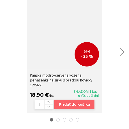
29 €
- 35 %
Pánska modro-červená kožená
Červená páns
peňaženka na šírku s prackou Rovicky
modro-bielymi
12x9x2
SKLADOM 1 kus -
18,90 €
18,90 €
/
ks
u Vás do 3 dní
/
ks
Pridať do košíka