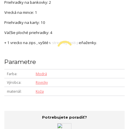
Priehradky na bankovky: 2
Vrecká na mince: 1
Priehradky na karty: 10
Väčšie ploché priehradky: 4
+ 1 vrecko na zips , vyšité v strednej časti peňaženky.
Parametre
Farba
Modrá
Výrobca
Rovicky
materiál
Koža
Potrebujete poradiť?