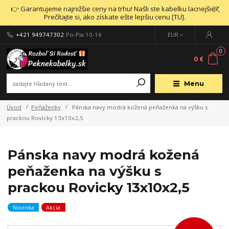
👉 Garantujeme najnižšie ceny na trhu! Našli ste kabelku lacnejšie?
Prečítajte si, ako získate ešte lepšiu cenu [TU].
+421 949747302
Po-Pia 10-16
EUR
0
0 €
Menu
Úvod
Peňaženky
Pánska navy modrá kožená peňaženka na výšku s
prackou Rovicky 13x10x2,5
Pánska navy modrá kožená
peňaženka na výšku s
prackou Rovicky 13x10x2,5
Novinka
Akcia