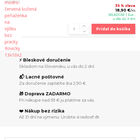
35 % zľava
18,90 €
/
ks
SKLADOM 1 kus -
u Vás do 3 dní
Pridať do košíka
⚡ Bleskové doručenie
Skladom na Slovensku, u vás do 2 dní.
📬 Lacné poštovné
Za doručenie zaplatíte iba 2,90 €.
🎁 Doprava ZADARMO
Pri nákupe nad 59 € ju platíme za vás.
❤️ Nákup bez rizika
Až 31 dní na výmenu. Urobte si radosť! 👜