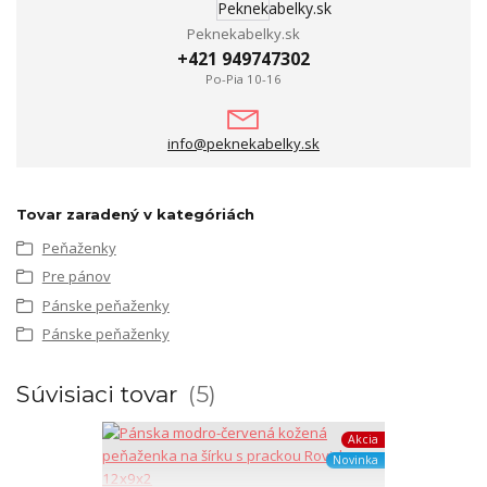
Peknekabelky.sk
+421 949747302
Po-Pia 10-16
info@peknekabelky.sk
Tovar zaradený v kategóriách
Peňaženky
Pre pánov
Pánske peňaženky
Pánske peňaženky
Súvisiaci tovar
5
Akcia
Novinka