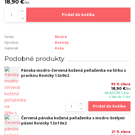
18,90 €
/
ks
Pridať do košíka
Farba:
Modrá
Výrobca:
Rovicky
materiál:
Koža
Podobné produkty
Pánska modro-červená kožená peňaženka na šírku s
prackou Rovicky 12x9x2
35 % zľava
18,90 €
/
ks
SKLADOM 1 kus -
u Vás do 3 dní
Pridať do košíka
Červená pánska kožená peňaženka s modro-bielymi
pásmi Rovicky 12x10x2
21 % zľava