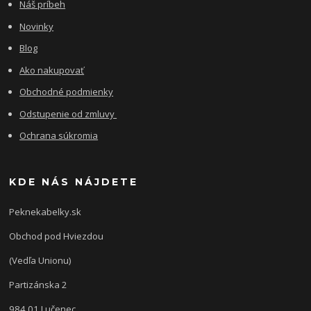
Náš príbeh
Novinky
Blog
Ako nakupovať
Obchodné podmienky
Odstupenie od zmluvy
Ochrana súkromia
KDE NÁS NÁJDETE
Peknekabelky.sk
Obchod pod Hviezdou
(Vedľa Unionu)
Partizánska 2
984 01 Lučenec