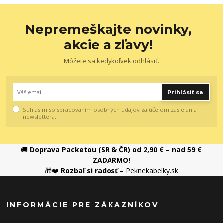
Nepremeškajte novinky,
akcie a zľavy!
Môžete sa kedykoľvek odhlásiť.
Prihlásiť sa
Súhlasím so
spracovaním osobných údajov
za účelom zasielania
newslettera.
🚚
Doprava Packetou (SR & ČR) od 2,90 € – nad 59 €
ZADARMO!
🎁❤️
Rozbaľ si radosť
– Peknekabelky.sk
INFORMÁCIE PRE ZÁKAZNÍKOV