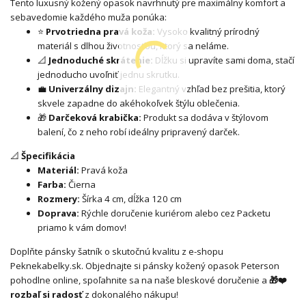
Tento luxusný kožený opasok navrhnutý pre maximálny komfort a
sebavedomie každého muža ponúka:
⭐
Prvotriedna pravá koža:
Vysoko kvalitný prírodný
materiál s dlhou životnosťou, ktorý sa neláme.
📐
Jednoduché skrátenie:
Dĺžku si upravíte sami doma, stačí
jednoducho uvoľniť jednu skrutku.
💼
Univerzálny dizajn:
Elegantný vzhľad bez prešitia, ktorý
skvele zapadne do akéhokoľvek štýlu oblečenia.
🎁
Darčeková krabička:
Produkt sa dodáva v štýlovom
balení, čo z neho robí ideálny pripravený darček.
📐
Špecifikácia
Materiál:
Pravá koža
Farba:
Čierna
Rozmery:
Šírka 4 cm, dĺžka 120 cm
Doprava:
Rýchle doručenie kuriérom alebo cez Packetu
priamo k vám domov!
Doplňte pánsky šatník o skutočnú kvalitu z e-shopu
Peknekabelky.sk. Objednajte si pánsky kožený opasok Peterson
pohodlne online, spoľahnite sa na naše bleskové doručenie a
🎁❤️
rozbaľ si radosť
z dokonalého nákupu!