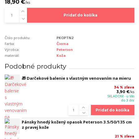
18,90 €
/
ks
Pridať do košíka
Číslo produktu:
PKOPTN2
Farba:
Čierna
Výrobca:
Peterson
materiál:
Koža
Podobné produkty
🎁 Darčekové balenie s vlastným venovaním na mieru
34 % zľava
3,90 €
/
ks
SKLADOM - u Vás
do 3 dní
Pridať do košíka
Pánsky hnedý kožený opasok Peterson 3.5/50/135 cm
z pravej kože
21 % zľava