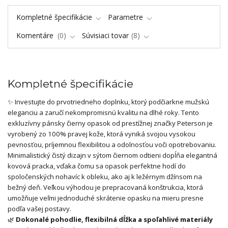
Kompletné špecifikácie
Parametre
Komentáre
0
Súvisiaci tovar
8
Kompletné špecifikácie
✨ Investujte do prvotriedneho doplnku, ktorý podčiarkne mužskú
eleganciu a zaručí nekompromisnú kvalitu na dlhé roky. Tento
exkluzívny pánsky čierny opasok od prestížnej značky Peterson je
vyrobený zo 100% pravej kože, ktorá vyniká svojou vysokou
pevnosťou, príjemnou flexibilitou a odolnosťou voči opotrebovaniu.
Minimalistický čistý dizajn v sýtom čiernom odtieni dopĺňa elegantná
kovová pracka, vďaka čomu sa opasok perfektne hodí do
spoločenských nohavíc k obleku, ako aj k ležérnym džínsom na
bežný deň. Veľkou výhodou je prepracovaná konštrukcia, ktorá
umožňuje veľmi jednoduché skrátenie opasku na mieru presne
podľa vašej postavy.
🌿
Dokonalé pohodlie, flexibilná dĺžka a spoľahlivé materiály