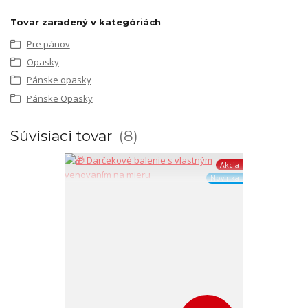
Tovar zaradený v kategóriách
Pre pánov
Opasky
Pánske opasky
Pánske Opasky
Súvisiaci tovar
8
Akcia
Novinka