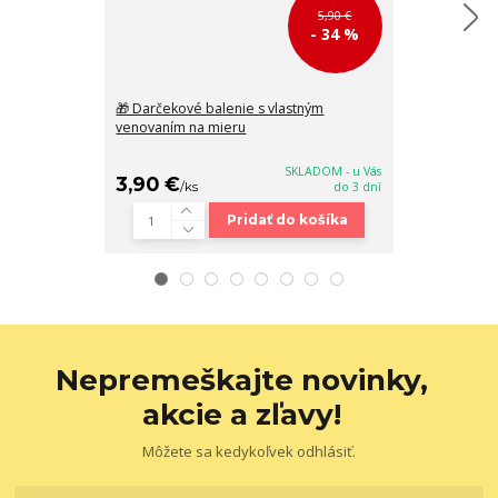
5,90 €
- 34 %
🎁 Darčekové balenie s vlastným
Pánsky hnedý 
venovaním na mieru
3.5/50/135 cm 
SKLADOM - u Vás
3,90 €
18,90 €
/
ks
do 3 dní
/
ks
Pridať do košíka
Nepremeškajte novinky,
akcie a zľavy!
Môžete sa kedykoľvek odhlásiť.