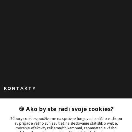
KONTAKTY
Peknekabelky.sk
🍪 Ako by ste radi svoje cookies?
+421 949747302
Súbory cookies používame na správne fungovanie nášho e-shopu
Po-Pia 10-16
av prípade vášho súhlasu tiež na sledovanie štatistík o webe,
meranie efektivity reklamných kampaní, zapamätanie vášho
info@peknekabelky.sk