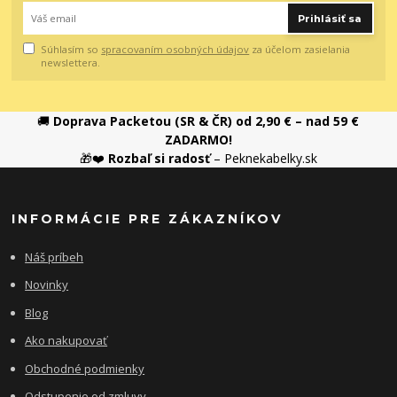
Prihlásiť sa
Súhlasím so
spracovaním osobných údajov
za účelom zasielania
newslettera.
🚚
Doprava Packetou (SR & ČR) od 2,90 € – nad 59 €
ZADARMO!
🎁❤️
Rozbaľ si radosť
– Peknekabelky.sk
INFORMÁCIE PRE ZÁKAZNÍKOV
Náš príbeh
Novinky
Blog
Ako nakupovať
Obchodné podmienky
Odstupenie od zmluvy