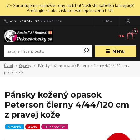
👉 Garantujeme najnižšie ceny na trhu! Našli ste kabelku lacnejšie?
Prečítajte si, ako získate ešte lepšiu cenu [TU].
+421 949747302
Po-Pia 10-16
EUR
0
0 €
Menu
Úvod
Opasky
Pánsky kožený opasok Peterson čierny 4/44/120 cm z
pravej kože
Pánsky kožený opasok
Peterson čierny 4/44/120 cm
z pravej kože
Novinka
Akcia
TOP produkt