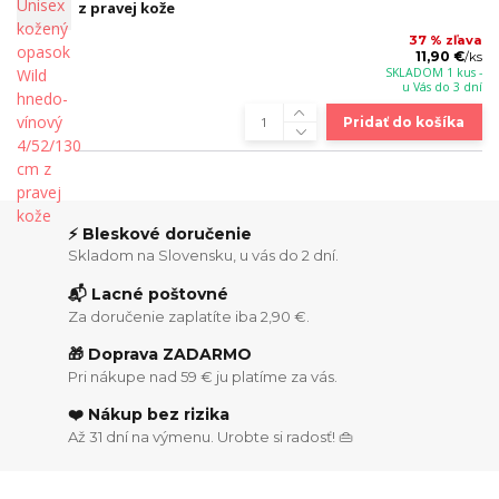
z pravej kože
37 % zľava
11,90 €
/
ks
SKLADOM 1 kus -
u Vás do 3 dní
Pridať do košíka
⚡ Bleskové doručenie
Skladom na Slovensku, u vás do 2 dní.
📬 Lacné poštovné
Za doručenie zaplatíte iba 2,90 €.
🎁 Doprava ZADARMO
Pri nákupe nad 59 € ju platíme za vás.
❤️ Nákup bez rizika
Až 31 dní na výmenu. Urobte si radosť! 👜