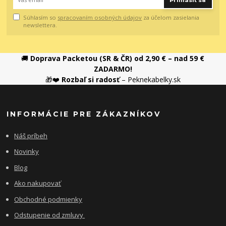
Súhlasím so
spracovaním osobných údajov
za účelom zasielania
newslettera.
🚚
Doprava Packetou (SR & ČR) od 2,90 € – nad 59 €
ZADARMO!
🎁❤️
Rozbaľ si radosť
– Peknekabelky.sk
INFORMÁCIE PRE ZÁKAZNÍKOV
Náš príbeh
Novinky
Blog
Ako nakupovať
Obchodné podmienky
Odstupenie od zmluvy