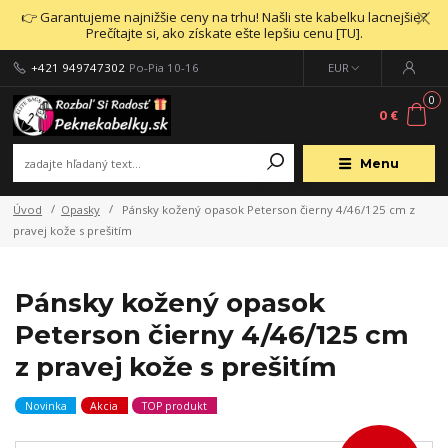
👉 Garantujeme najnižšie ceny na trhu! Našli ste kabelku lacnejšie?
Prečítajte si, ako získate ešte lepšiu cenu [TU].
+421 949747302
Po-Pia 10-16
EUR
0
0 €
Menu
Úvod
Opasky
Pánsky kožený opasok Peterson čierny 4/46/125 cm z
pravej kože s prešitím
Pánsky kožený opasok
Peterson čierny 4/46/125 cm
z pravej kože s prešitím
Novinka
Akcia
TOP produkt