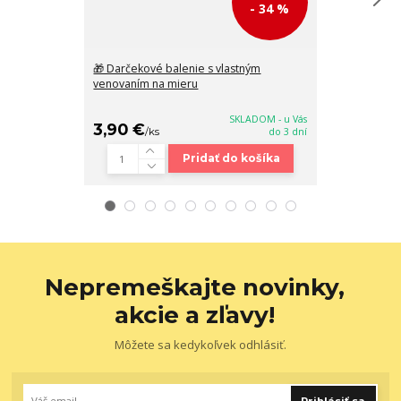
- 34 %
🎁 Darčekové balenie s vlastným
Pánsky hnedý 
venovaním na mieru
3.5/50/135 cm 
SKLADOM - u Vás
3,90 €
18,90 €
/
ks
do 3 dní
/
ks
Pridať do košíka
Nepremeškajte novinky,
akcie a zľavy!
Môžete sa kedykoľvek odhlásiť.
Prihlásiť sa