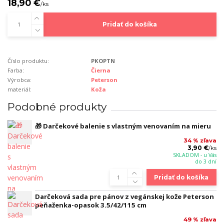
18,90 €
/
ks
Pridať do košíka
Číslo produktu:
PKOPTN
Farba:
Čierna
Výrobca:
Peterson
materiál:
Koža
Podobné produkty
🎁 Darčekové balenie s vlastným venovaním na mieru
34 % zľava
3,90 €
/
ks
SKLADOM - u Vás
do 3 dní
Pridať do košíka
Darčeková sada pre pánov z vegánskej kože Peterson
peňaženka-opasok 3.5/42/115 cm
49 % zľava