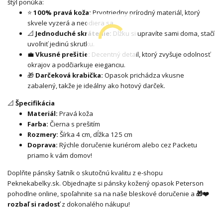
štýl ponúka:
⭐
100% pravá koža:
Prvotriedny prírodný materiál, ktorý
skvele vyzerá a neodiera sa.
📐
Jednoduché skrátenie:
Dĺžku si upravíte sami doma, stačí
uvoľniť jedinú skrutku.
💼
Vkusné prešitie:
Decentný detail, ktorý zvyšuje odolnosť
okrajov a podčiarkuje eleganciu.
🎁
Darčeková krabička:
Opasok prichádza vkusne
zabalený, takže je ideálny ako hotový darček.
📐
Špecifikácia
Materiál:
Pravá koža
Farba:
Čierna s prešitím
Rozmery:
Šírka 4 cm, dĺžka 125 cm
Doprava:
Rýchle doručenie kuriérom alebo cez Packetu
priamo k vám domov!
Doplňte pánsky šatník o skutočnú kvalitu z e-shopu
Peknekabelky.sk. Objednajte si pánsky kožený opasok Peterson
pohodlne online, spoľahnite sa na naše bleskové doručenie a
🎁❤️
rozbaľ si radosť
z dokonalého nákupu!