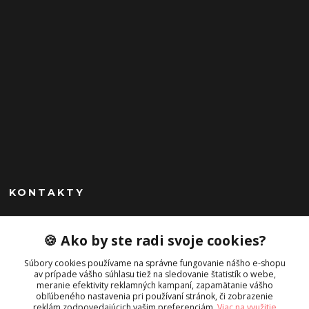
KONTAKTY
Peknekabelky.sk
🍪 Ako by ste radi svoje cookies?
+421 949747302
Súbory cookies používame na správne fungovanie nášho e-shopu
Po-Pia 10-16
av prípade vášho súhlasu tiež na sledovanie štatistík o webe,
meranie efektivity reklamných kampaní, zapamätanie vášho
info@peknekabelky.sk
obľúbeného nastavenia pri používaní stránok, či zobrazenie
reklám zodpovedajúcich vašim preferenciám.
Viac na využitie