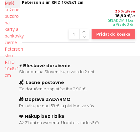
Peterson slim RFID 10x8x1 cm
35 % zľava
18,90 €
/
ks
SKLADOM 1 kus -
u Vás do 3 dní
Pridať do košíka
⚡ Bleskové doručenie
Skladom na Slovensku, u vás do 2 dní.
📬 Lacné poštovné
Za doručenie zaplatíte iba 2,90 €.
🎁 Doprava ZADARMO
Pri nákupe nad 59 € ju platíme za vás.
❤️ Nákup bez rizika
Až 31 dní na výmenu. Urobte si radosť! 👜