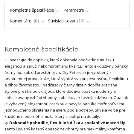
Kompletné špecifikácie
Parametre
Komentáre
0
Súvisiaci tovar
10
Kompletné špecifikácie
✨ Investujte do doplnku, ktorý dokonale podčiarkne mužskú
eleganciu a zaručí nekompromisnú kvalitu. Tento exkluzívny pánsky
čierny opasok od prestížnej značky Peterson je vyrobený z
prvotriednej pravej kože, ktorá vyniká svojou pevnosťou, flexibilitou
a dlhou životnosťou. Nadčasový čierny dizajn dopĺňa precízne
štýlové prešitie po okrajoch, ktoré dodáva opasku moderný a
sofistikovaný vzhľad vhodný k obleku aj k bežným džínsom. Opasok
je vybavený elegantnou prackou a navyše ponúka možnosť veľmi
jednoduchého skrátenia na mieru podľa potreby. Skvelá voľba pre
každého moderného muža, ktorý si potrpí na detaily.
🌿
Dokonalé pohodlie, flexibilná dĺžka a spoľahlivé materiály
Tento luxusný kožený opasok navrhnutý pre maximálny komfort a