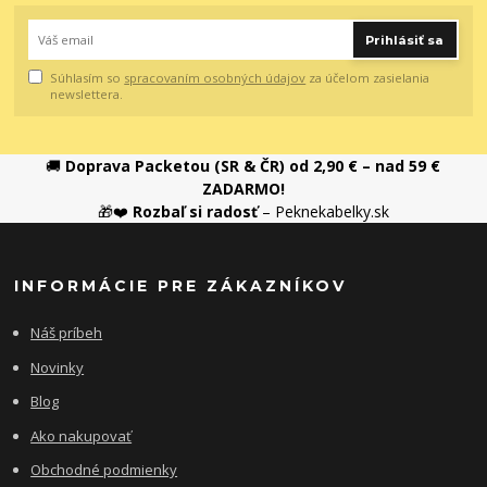
Prihlásiť sa
Súhlasím so
spracovaním osobných údajov
za účelom zasielania
newslettera.
🚚
Doprava Packetou (SR & ČR) od 2,90 € – nad 59 €
ZADARMO!
🎁❤️
Rozbaľ si radosť
– Peknekabelky.sk
INFORMÁCIE PRE ZÁKAZNÍKOV
Náš príbeh
Novinky
Blog
Ako nakupovať
Obchodné podmienky