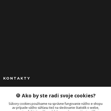
KONTAKTY
Peknekabelky.sk
🍪 Ako by ste radi svoje cookies?
+421 949747302
Súbory cookies používame na správne fungovanie nášho e-shopu
Po-Pia 10-16
av prípade vášho súhlasu tiež na sledovanie štatistík o webe,