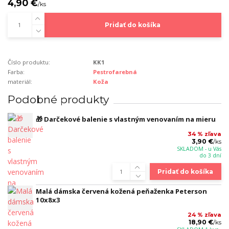
4,90 €
/
ks
Pridať do košíka
Číslo produktu:
KK1
Farba:
Pestrofarebná
materiál:
Koža
Podobné produkty
🎁 Darčekové balenie s vlastným venovaním na mieru
34 % zľava
3,90 €
/
ks
SKLADOM - u Vás
do 3 dní
Pridať do košíka
Malá dámska červená kožená peňaženka Peterson
10x8x3
24 % zľava
18,90 €
/
ks