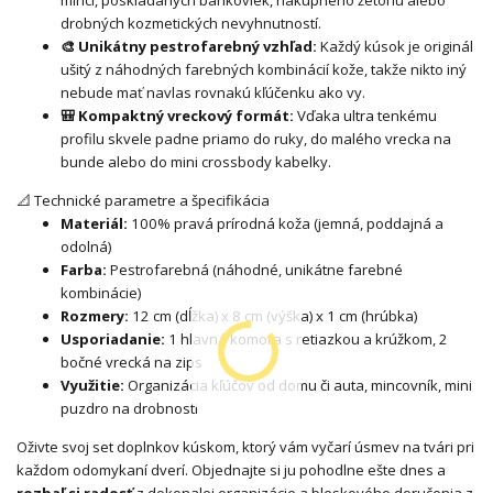
drobných kozmetických nevyhnutností.
🎨 Unikátny pestrofarebný vzhľad:
Každý kúsok je originál
ušitý z náhodných farebných kombinácií kože, takže nikto iný
nebude mať navlas rovnakú kľúčenku ako vy.
🎒 Kompaktný vreckový formát:
Vďaka ultra tenkému
profilu skvele padne priamo do ruky, do malého vrecka na
bunde alebo do mini crossbody kabelky.
📐 Technické parametre a špecifikácia
Materiál:
100% pravá prírodná koža (jemná, poddajná a
odolná)
Farba:
Pestrofarebná (náhodné, unikátne farebné
kombinácie)
Rozmery:
12 cm (dĺžka) x 8 cm (výška) x 1 cm (hrúbka)
Usporiadanie:
1 hlavná komora s retiazkou a krúžkom, 2
bočné vrecká na zips
Využitie:
Organizácia kľúčov od domu či auta, mincovník, mini
puzdro na drobnosti
Oživte svoj set doplnkov kúskom, ktorý vám vyčarí úsmev na tvári pri
každom odomykaní dverí. Objednajte si ju pohodlne ešte dnes a
rozbaľ si radosť
z dokonalej organizácie a bleskového doručenia z