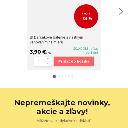
5,90 €
- 34 %
🎁 Darčekové balenie s vlastným
Malá dámska 
venovaním na mieru
Peterson 10x8
SKLADOM - u Vás
3,90 €
18,90 €
/
ks
do 3 dní
/
ks
Pridať do košíka
Nepremeškajte novinky,
akcie a zľavy!
Môžete sa kedykoľvek odhlásiť.