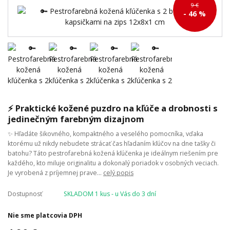
9 €
- 46 %
⚡ Praktické kožené puzdro na kľúče a drobnosti s
jedinečným farebným dizajnom
✨ Hľadáte šikovného, kompaktného a veselého pomocníka, vďaka
ktorému už nikdy nebudete strácať čas hľadaním kľúčov na dne tašky či
batohu? Táto pestrofarebná kožená kľúčenka je ideálnym riešením pre
každého, kto miluje originalitu a dokonalý poriadok v osobných veciach.
Je vyrobená z príjemnej prave...
celý popis
Dostupnosť
SKLADOM 1 kus - u Vás do 3 dní
Nie sme platcovia DPH