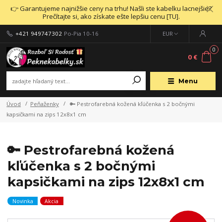
👉 Garantujeme najnižšie ceny na trhu! Našli ste kabelku lacnejšie?
Prečítajte si, ako získate ešte lepšiu cenu [TU].
+421 949747302
Po-Pia 10-16
EUR
0
0 €
Menu
Úvod
Peňaženky
🔑 Pestrofarebná kožená kľúčenka s 2 bočnými
kapsičkami na zips 12x8x1 cm
🔑 Pestrofarebná kožená
kľúčenka s 2 bočnými
kapsičkami na zips 12x8x1 cm
Novinka
Akcia