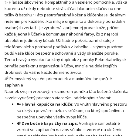
✨ Hľadáte šikovného, kompaktného a veselého pomocníka, vďaka
ktorému už nikdy nebudete strácať čas hľadaním kľúčov na dne
tašky či batohu? Táto pestrofarebná kožená kľúčenka je ideálnym
riešením pre každého, kto miluje originalitu a dokonalý poriadok v
osobných veciach. Je vyrobená z príjemnej pravej kože, pričom
každá jedna kľúčenka kombinuje náhodné farby, čo z nej robí
absolútne jedinečný kúsok. Už žiadne poškriabané displeje
telefónov alebo potrhaná podšívka v kabelke – s týmto puzdrom
budú vaše kľúče bezpečne schované a vždy okamžite poruke.
Tento hravý a vysoko funkčný doplnok z ponuky Peknekabelky.sk
prináša perfektnú organizáciu kľúčov, mincí a najdôležitejších
drobností do vášho každodenného života.
🌈 Premyslený systém priehradiek a maximálne bezpečné
zapínanie
Napriek svojim vreckovým rozmerom ponúka táto kožená kľúčenka
skvele vyriešený priestor s viacerými oddelenými zónami:
🔑 Hlavná kapsička na kľúče:
Vo vnútri hlavného priestoru
sa ukrýva pevná retiazka s krúžkom, na ktorý spoľahlivo a
bezpečne upevníte všetky svoje kľúče.
🪙 Dve bočné kapsičky na zips:
Vonkajšie samostatné
vrecká so zapínaním na zips sú ako stvorené na uloženie
mincí, poskladaných bankoviek, nákupného žetónu alebo