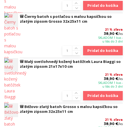
Pridať do košíka
🎒 Čierny batoh s potlačou s malou kapsičkou so
zlatým zipsom Grosso 32x25x11 cm
21 % zľava
38,90 €
/
ks
SKLADOM 1 kus -
u Vás do 3 dní
Pridať do košíka
🎒 Malý svetlohnedý kožený batôžtek Laura Biaggi so
zlatým zipsom 21x17x10 cm
21 % zľava
38,90 €
/
ks
SKLADOM 1 kus -
u Vás do 3 dní
Pridať do košíka
🎒 Béžovo-zlatý batoh Grosso s malou kapsičkou so
zlatým zipsom 32x25x11 cm
21 % zľava
38,90 €
/
ks