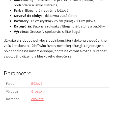
proti oderu a ľahko čistiteľná)
Farba:
Elegantná neutrálna béžová
Kovové doplnky:
Exkluzívna zlatá farba
Rozmery:
32 cm (výška) x 25 cm (šírka) x 13 cm (hĺbka)
Kategória:
Batohy a ruksaky / Elegantné batohy a batôžky
Výrobca:
Grosso (v spolupráci s Elite Bags)
Užívajte si slobodu pohybu s doplnkom, ktorý dokonale podčiarkne
vašu ženskosť a uľahčí vám život v mestskej džungli. Objednajte si
ho pohodlne na našom e-shope, hoďte na chrbát a rozbaľ si radosť
z poctivého dizajnu a bleskového doručenia!
Parametre
Farba
Béžová
Výrobca
Grosso
materiál
ekokoža