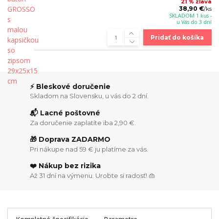
21 % zľava
38,90 €
/
ks
SKLADOM 1 kus -
u Vás do 3 dní
Pridať do košíka
⚡ Bleskové doručenie
Skladom na Slovensku, u vás do 2 dní.
📬 Lacné poštovné
Za doručenie zaplatíte iba 2,90 €.
🎁 Doprava ZADARMO
Pri nákupe nad 59 € ju platíme za vás.
❤️ Nákup bez rizika
Až 31 dní na výmenu. Urobte si radosť! 👜