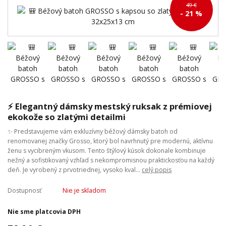
49 €
- 21 %
⚡ Elegantný dámsky mestský ruksak z prémiovej
ekokože so zlatými detailmi
✨ Predstavujeme vám exkluzívny béžový dámsky batoh od
renomovanej značky Grosso, ktorý bol navrhnutý pre modernú, aktívnu
ženu s vycibreným vkusom. Tento štýlový kúsok dokonale kombinuje
nežný a sofistikovaný vzhľad s nekompromisnou praktickosťou na každý
deň. Je vyrobený z prvotriednej, vysoko kval...
celý popis
Dostupnosť
Nie je skladom
Nie sme platcovia DPH