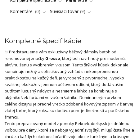
Kompletné špecifikácie
Parametre
Komentáre
0
Súvisiaci tovar
9
Kompletné špecifikácie
✨ Predstavujeme vám exkluzívny béžový dámsky batoh od
renomovanej značky
Grosso
, ktorý bol navrhnutý pre modernú,
aktívnu ženu s vycibreným vkusom. Tento štýlový kúsok dokonale
kombinuje nežný a sofistikovaný vzhľad s nekompromisnou
praktickosťou na každý deň. Je vyrobený z prvotriednej, vysoko
kvalitnej ekokože v jemnom béžovom odtieni, ktorý dodá vašim
outfitom luxusný nádych a nesmierne ľahko sa kombinuje s
akýmikoľvek farbami vo vašom šatníku. Dominantným prvkom
celého dizajnu je predné vrecko zdobené kovovým zipsom v žiarivej
zlatej farbe, ktorý ruksaku dodáva punc jedinečnosti a parížskeho
šmrncu.
Tento prepracovaný model z ponuky Peknekabelky.sk je ideálnou
voľbou pre dámy, ktoré sa neboja vyjadriť svoj štýl, milujú čisté línie a
chcú za každých okolností očariť svoje okolie funkčným a krásnym