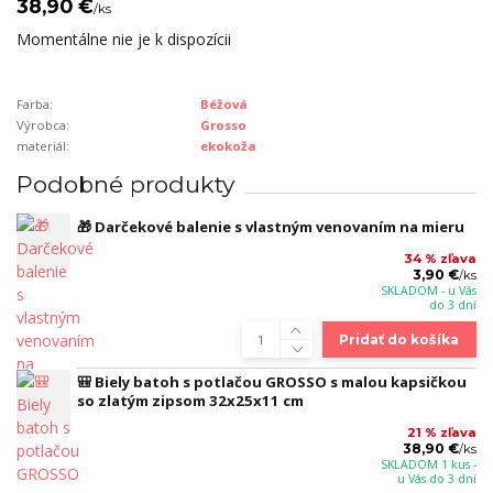
38,90 €
/
ks
Momentálne nie je k dispozícii
Farba:
Béžová
Výrobca:
Grosso
materiál:
ekokoža
Podobné produkty
🎁 Darčekové balenie s vlastným venovaním na mieru
34 % zľava
3,90 €
/
ks
SKLADOM - u Vás
do 3 dní
Pridať do košíka
🎒 Biely batoh s potlačou GROSSO s malou kapsičkou
so zlatým zipsom 32x25x11 cm
21 % zľava
38,90 €
/
ks
SKLADOM 1 kus -
u Vás do 3 dní