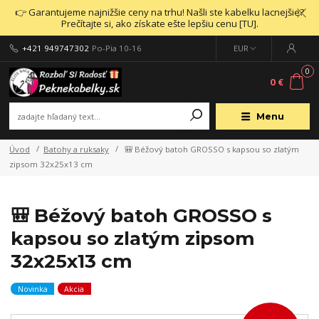
👉 Garantujeme najnižšie ceny na trhu! Našli ste kabelku lacnejšie?
Prečítajte si, ako získate ešte lepšiu cenu [TU].
+421 949747302
Po-Pia 10-16
EUR
0
0 €
Menu
Úvod
Batohy a ruksaky
🎒 Béžový batoh GROSSO s kapsou so zlatým
zipsom 32x25x13 cm
🎒 Béžový batoh GROSSO s
kapsou so zlatým zipsom
32x25x13 cm
Novinka
Akcia