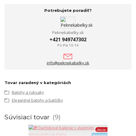
Potrebujete poradiť?
Peknekabelky.sk
+421 949747302
Po-Pia 10-16
info@peknekabelky.sk
Tovar zaradený v kategóriách
Batohy a ruksaky
Elegantné batohy a batôžky
Súvisiaci tovar
9
Akcia
Novinka