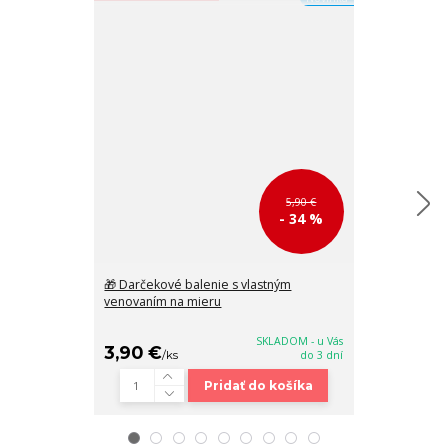
5,90 €
- 34 %
🎁 Darčekové balenie s vlastným
🎒 Biely bato
venovaním na mieru
malou kapsičk
32x25x11 cm
SKLADOM - u Vás
3,90 €
38,90 €
/
ks
do 3 dní
/
k
Pridať do košíka