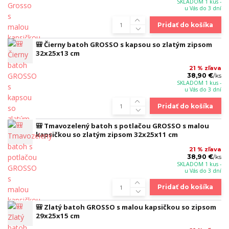
SKLADOM 1 kus -
u Vás do 3 dní
Pridať do košíka
🎒 Čierny batoh GROSSO s kapsou so zlatým zipsom
32x25x13 cm
21 % zľava
38,90 €
/
ks
SKLADOM 1 kus -
u Vás do 3 dní
Pridať do košíka
🎒 Tmavozelený batoh s potlačou GROSSO s malou
kapsičkou so zlatým zipsom 32x25x11 cm
21 % zľava
38,90 €
/
ks
SKLADOM 1 kus -
u Vás do 3 dní
Pridať do košíka
🎒 Zlatý batoh GROSSO s malou kapsičkou so zipsom
29x25x15 cm