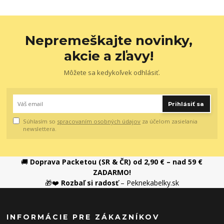
Nepremeškajte novinky,
akcie a zľavy!
Môžete sa kedykoľvek odhlásiť.
Prihlásiť sa
Súhlasím so
spracovaním osobných údajov
za účelom zasielania
newslettera.
🚚
Doprava Packetou (SR & ČR) od 2,90 € – nad 59 €
ZADARMO!
🎁❤️
Rozbaľ si radosť
– Peknekabelky.sk
INFORMÁCIE PRE ZÁKAZNÍKOV