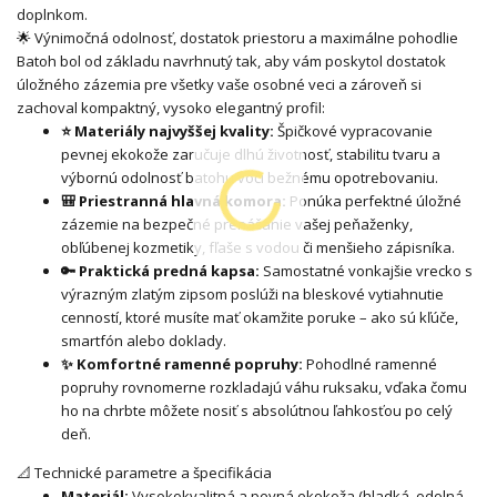
doplnkom.
🌟 Výnimočná odolnosť, dostatok priestoru a maximálne pohodlie
Batoh bol od základu navrhnutý tak, aby vám poskytol dostatok
úložného zázemia pre všetky vaše osobné veci a zároveň si
zachoval kompaktný, vysoko elegantný profil:
⭐ Materiály najvyššej kvality:
Špičkové vypracovanie
pevnej ekokože zaručuje dlhú životnosť, stabilitu tvaru a
výbornú odolnosť batohu voči bežnému opotrebovaniu.
🎒 Priestranná hlavná komora:
Ponúka perfektné úložné
zázemie na bezpečné prenášanie vašej peňaženky,
obľúbenej kozmetiky, fľaše s vodou či menšieho zápisníka.
🔑 Praktická predná kapsa:
Samostatné vonkajšie vrecko s
výrazným zlatým zipsom poslúži na bleskové vytiahnutie
cenností, ktoré musíte mať okamžite poruke – ako sú kľúče,
smartfón alebo doklady.
✨ Komfortné ramenné popruhy:
Pohodlné ramenné
popruhy rovnomerne rozkladajú váhu ruksaku, vďaka čomu
ho na chrbte môžete nosiť s absolútnou ľahkosťou po celý
deň.
📐 Technické parametre a špecifikácia
Materiál:
Vysokokvalitná a pevná ekokoža (hladká, odolná