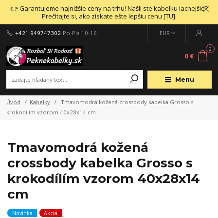
👉 Garantujeme najnižšie ceny na trhu! Našli ste kabelku lacnejšie?
Prečítajte si, ako získate ešte lepšiu cenu [TU].
+421 949747302
Po-Pia 10-16
EUR
0
0 €
Menu
Úvod
Kabelky
Tmavomodrá kožená crossbody kabelka Grosso s
krokodílím vzorom 40x28x14 cm
Tmavomodrá kožená
crossbody kabelka Grosso s
krokodílím vzorom 40x28x14
cm
Novinka
Akcia