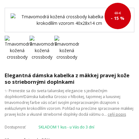
69 €
- 15 %
Elegantná dámska kabelka z mäkkej pravej kože
so striebornými doplnkami
✨ Preneste sa do sveta talianskej elegancie s jedinečným
doplnkom!Dámska kabelka Grosso v hlbokej, tajomnej a luxusnej
tmavomodrej farbe vás očarí svojím prepracovaným dizajnom s
exkluzívnym krokodílím vzorom. Pohľad na precízne spracovanie mäkkej
pravej kože a vkusné strieborné doplnky dodá vášmu o...
celý popis
Dostupnosť
SKLADOM 1 kus - u Vás do 3 dní