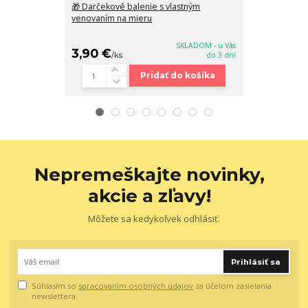
🎁 Darčekové balenie s vlastným
2 v 1 Červená
venovaním na mieru
kožená crossb
30x20x14
SKLADOM - u Vás
3,90 €
48,90 €
/
ks
do 3 dní
/
k
Pridať do košíka
Nepremeškajte novinky,
akcie a zľavy!
Môžete sa kedykoľvek odhlásiť.
Prihlásiť sa
Súhlasím so
spracovaním osobných údajov
za účelom zasielania
newslettera.