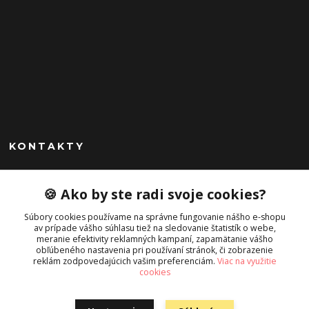
KONTAKTY
Peknekabelky.sk
🍪 Ako by ste radi svoje cookies?
+421 949747302
Súbory cookies používame na správne fungovanie nášho e-shopu
Po-Pia 10-16
av prípade vášho súhlasu tiež na sledovanie štatistík o webe,
meranie efektivity reklamných kampaní, zapamätanie vášho
info@peknekabelky.sk
obľúbeného nastavenia pri používaní stránok, či zobrazenie
reklám zodpovedajúcich vašim preferenciám.
Viac na využitie
cookies