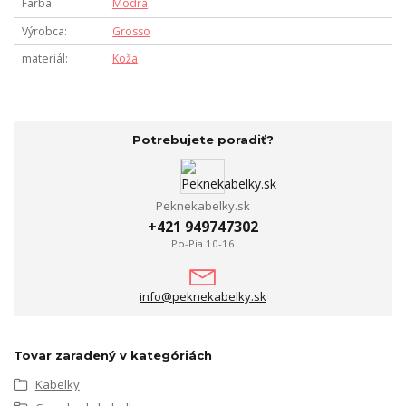
Farba
Modrá
Výrobca
Grosso
materiál
Koža
Potrebujete poradiť?
Peknekabelky.sk
+421 949747302
Po-Pia 10-16
info@peknekabelky.sk
Tovar zaradený v kategóriách
Kabelky