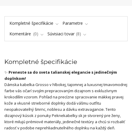
Kompletné špecifikácie
Parametre
Komentáre
0
Súvisiaci tovar
8
Kompletné špecifikácie
✨
Preneste sa do sveta talianskej elegancie s jedinečným
doplnkom!
Dámska kabelka Grosso v hlbokej, tajomnej a luxusnej tmavomodrej
farbe vás očarí svojím prepracovaným dizajnom s exkluzívnym
krokodílím vzorom. Pohľad na precízne spracovanie mäkkej pravej
kože a vkusné strieborné doplnky dodá vášmu outfitu
neopakovateľný šmrnc, noblesu a dávku extravagancie. Tento
dizajnový kúsok z ponuky Peknekabelky.sk je stvorený pre ženy,
ktoré milujú prémiové materiály, jedinečné textúry a chcú si rozbaliť
radosť v podobe neprehliadnuteľného doplnku na každý deň.