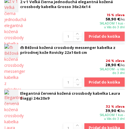
2 v 1 Veľká čierna jednoduchá elegantná kožená
crossbody kabelka Grosso 36x24x14
15 % zľava
58,90 €
/
ks
SKLADOM 1 kus -
u Vás do 3 dní
Pridať do košíka
👜 Béžová kožená crossbody messenger kabelka z
prírodnej kože Rovicky 22x16x6 cm
26 % zľava
28,90 €
/
ks
SKLADOM - u Vás
do 3 dní
Pridať do košíka
Elegantná červená kožená crossbody kabelka Laura
Biaggi 24x20x9
32 % zľava
39,90 €
/
ks
SKLADOM 1 kus -
u Vás do 3 dní
Pridať do košíka