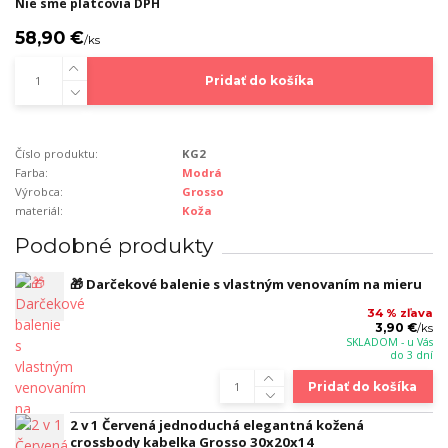
Nie sme platcovia DPH
58,90 €
/
ks
Pridať do košíka
Číslo produktu:
KG2
Farba:
Modrá
Výrobca:
Grosso
materiál:
Koža
Podobné produkty
🎁 Darčekové balenie s vlastným venovaním na mieru
34 % zľava
3,90 €
/
ks
SKLADOM - u Vás
do 3 dní
Pridať do košíka
2 v 1 Červená jednoduchá elegantná kožená
crossbody kabelka Grosso 30x20x14