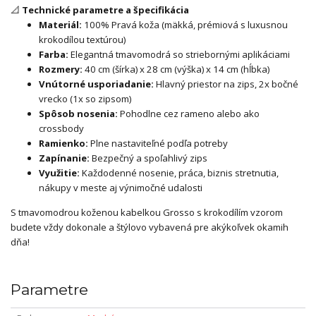
📐
Technické parametre a špecifikácia
Materiál:
100% Pravá koža (mäkká, prémiová s luxusnou
krokodílou textúrou)
Farba:
Elegantná tmavomodrá so striebornými aplikáciami
Rozmery:
40 cm (šírka) x 28 cm (výška) x 14 cm (hĺbka)
Vnútorné usporiadanie:
Hlavný priestor na zips, 2x bočné
vrecko (1x so zipsom)
Spôsob nosenia:
Pohodlne cez rameno alebo ako
crossbody
Ramienko:
Plne nastaviteľné podľa potreby
Zapínanie:
Bezpečný a spoľahlivý zips
Využitie:
Každodenné nosenie, práca, biznis stretnutia,
nákupy v meste aj výnimočné udalosti
S tmavomodrou koženou kabelkou Grosso s krokodílím vzorom
budete vždy dokonale a štýlovo vybavená pre akýkoľvek okamih
dňa!
Parametre