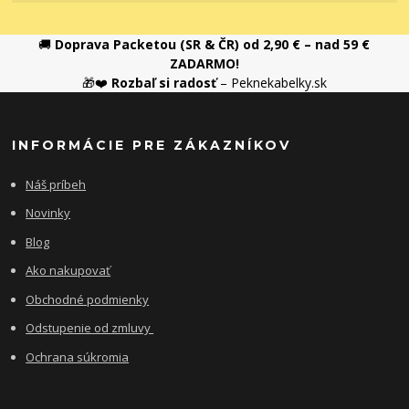
🚚
Doprava Packetou (SR & ČR) od 2,90 € – nad 59 €
ZADARMO!
🎁❤️
Rozbaľ si radosť
– Peknekabelky.sk
INFORMÁCIE PRE ZÁKAZNÍKOV
Náš príbeh
Novinky
Blog
Ako nakupovať
Obchodné podmienky
Odstupenie od zmluvy
Ochrana súkromia