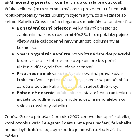
👜
Mimoriadny priestor, komfort a dokonalá praktickosť
Vďaka veľkorysým rozmerom a mäkkému prevedeniu už nemusíte
robiť kompromisy medzi luxusným štýlom a tým, čo si vezmete so
sebou. Kabelka Grosso spája eleganciu s maximálnou funkčnosťou:
Bohatý vnútorný priestor:
Veľký hlavný priestor so
zapínaním na zips s rozmermi 40x28x14 cm poľahky pojme
všetky vaše každodenné nevyhnutnosti, dokumenty aj
kozmetiku.
Smart organizácia vnútra:
Vo vnútri nájdete dve praktické
bočné vrecká – z toho jedno so zipsom pre bezpečné
uloženie kľúčov, telefónu alebo cenností.
Prvotriedna mäkká koža:
Vysoko kvalitná pravá koža s
kroko motívom je príjemná na dotyk, skvele sa prispôsobí a
zaručuje, že vám kabelka bude robiť radosť dlhé roky.
Pohodlné nosenie:
Vďaka plne nastaviteľnému ramienku ju
môžete pohodlne nosiť prehodenú cez rameno alebo ako
štýlovú crossbody kabelku.
Značka Grosso prináša už od roku 2007 cenovo dostupné kabelky,
ktoré ozdobia každú elegantnú dámu. Sme presvedčení, že kabelka
nemusí byť drahá na to, aby vzbudila jemnosť a túžbu kráčať s
módou.