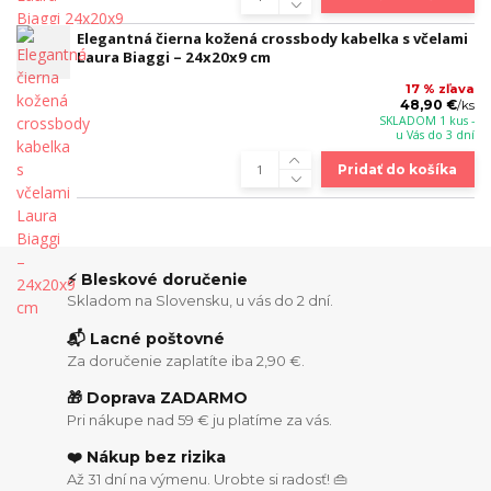
Elegantná čierna kožená crossbody kabelka s včelami
Laura Biaggi – 24x20x9 cm
17 % zľava
48,90 €
/
ks
SKLADOM 1 kus -
u Vás do 3 dní
Pridať do košíka
⚡ Bleskové doručenie
Skladom na Slovensku, u vás do 2 dní.
📬 Lacné poštovné
Za doručenie zaplatíte iba 2,90 €.
🎁 Doprava ZADARMO
Pri nákupe nad 59 € ju platíme za vás.
❤️ Nákup bez rizika
Až 31 dní na výmenu. Urobte si radosť! 👜