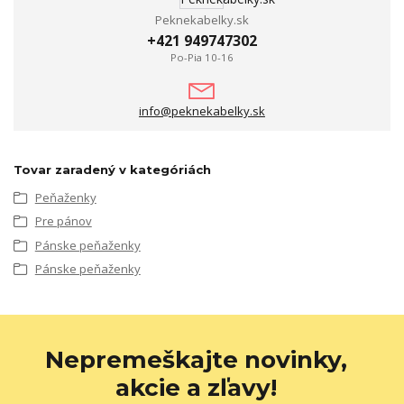
Peknekabelky.sk
+421 949747302
Po-Pia 10-16
info@peknekabelky.sk
Tovar zaradený v kategóriách
Peňaženky
Pre pánov
Pánske peňaženky
Pánske peňaženky
Nepremeškajte novinky,
akcie a zľavy!