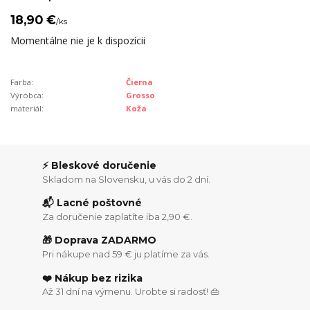
18,90 €
/
ks
Momentálne nie je k dispozícii
Farba:
Čierna
Výrobca:
Grosso
materiál:
Koža
⚡ Bleskové doručenie
Skladom na Slovensku, u vás do 2 dní.
📬 Lacné poštovné
Za doručenie zaplatíte iba 2,90 €.
🎁 Doprava ZADARMO
Pri nákupe nad 59 € ju platíme za vás.
❤️ Nákup bez rizika
Až 31 dní na výmenu. Urobte si radosť! 👜