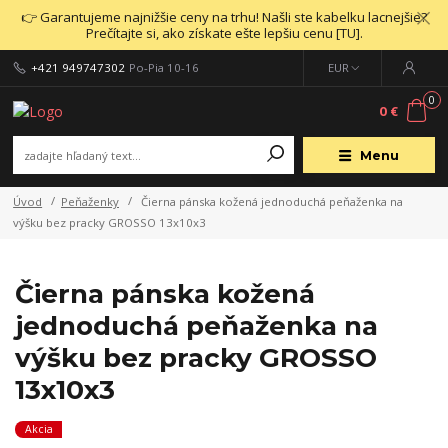
👉 Garantujeme najnižšie ceny na trhu! Našli ste kabelku lacnejšie?
Prečítajte si, ako získate ešte lepšiu cenu [TU].
+421 949747302
Po-Pia 10-16
EUR
0
0 €
Menu
Úvod
Peňaženky
Čierna pánska kožená jednoduchá peňaženka na
výšku bez pracky GROSSO 13x10x3
Čierna pánska kožená
jednoduchá peňaženka na
výšku bez pracky GROSSO
13x10x3
Akcia