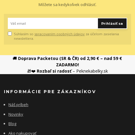
Môžete sa kedykoľvek odhlásiť.
Prihlásiť sa
Súhlasím so
spracovaním osobných údajov
za účelom zasielania
newslettera.
🚚
Doprava Packetou (SR & ČR) od 2,90 € – nad 59 €
ZADARMO!
🎁❤️
Rozbaľ si radosť
– Peknekabelky.sk
INFORMÁCIE PRE ZÁKAZNÍKOV
Náš príbeh
Novinky
Blog
Ako nakupovať