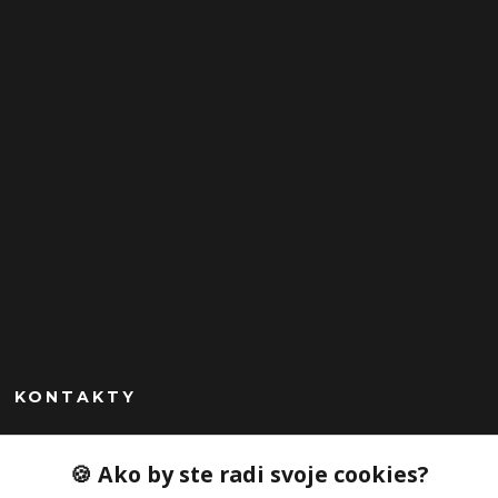
KONTAKTY
Peknekabelky.sk
🍪 Ako by ste radi svoje cookies?
+421 949747302