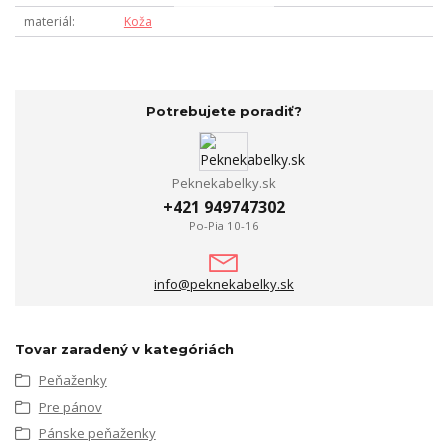
materiál
Koža
Potrebujete poradiť?
Peknekabelky.sk
+421 949747302
Po-Pia 10-16
info@peknekabelky.sk
Tovar zaradený v kategóriách
Peňaženky
Pre pánov
Pánske peňaženky