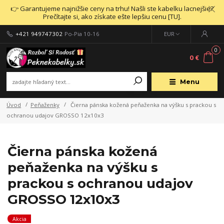
👉 Garantujeme najnižšie ceny na trhu! Našli ste kabelku lacnejšie?
Prečítajte si, ako získate ešte lepšiu cenu [TU].
+421 949747302
Po-Pia 10-16
EUR
0
0 €
Menu
Úvod
Peňaženky
Čierna pánska kožená peňaženka na výšku s prackou s
ochranou udajov GROSSO 12x10x3
Čierna pánska kožená
peňaženka na výšku s
prackou s ochranou udajov
GROSSO 12x10x3
Akcia