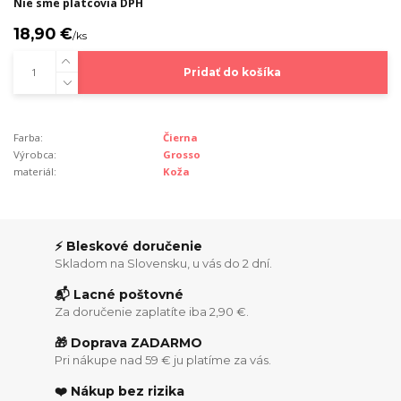
Nie sme platcovia DPH
18,90 €
/
ks
Pridať do košíka
Farba:
Čierna
Výrobca:
Grosso
materiál:
Koža
⚡ Bleskové doručenie
Skladom na Slovensku, u vás do 2 dní.
📬 Lacné poštovné
Za doručenie zaplatíte iba 2,90 €.
🎁 Doprava ZADARMO
Pri nákupe nad 59 € ju platíme za vás.
❤️ Nákup bez rizika