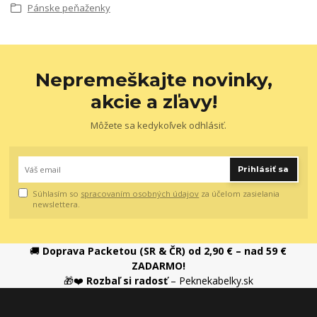
Pánske peňaženky
Nepremeškajte novinky,
akcie a zľavy!
Môžete sa kedykoľvek odhlásiť.
Prihlásiť sa
Súhlasím so
spracovaním osobných údajov
za účelom zasielania
newslettera.
🚚
Doprava Packetou (SR & ČR) od 2,90 € – nad 59 €
ZADARMO!
🎁❤️
Rozbaľ si radosť
– Peknekabelky.sk