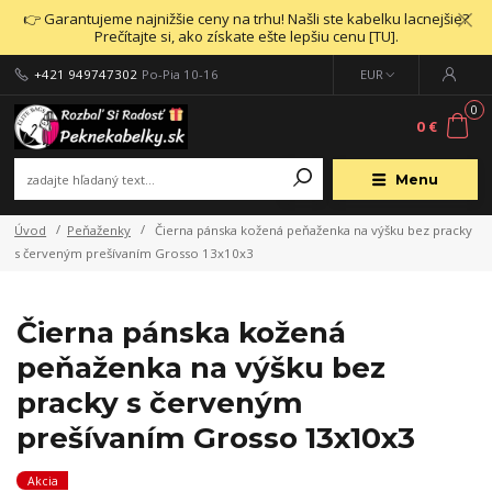
👉 Garantujeme najnižšie ceny na trhu! Našli ste kabelku lacnejšie?
Prečítajte si, ako získate ešte lepšiu cenu [TU].
+421 949747302
Po-Pia 10-16
EUR
0
0 €
Menu
Úvod
Peňaženky
Čierna pánska kožená peňaženka na výšku bez pracky
s červeným prešívaním Grosso 13x10x3
Čierna pánska kožená
peňaženka na výšku bez
pracky s červeným
prešívaním Grosso 13x10x3
Akcia