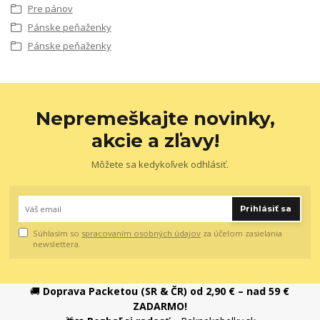
Pre pánov
Pánske peňaženky
Pánske peňaženky
Nepremeškajte novinky,
akcie a zľavy!
Môžete sa kedykoľvek odhlásiť.
Prihlásiť sa
Súhlasím so
spracovaním osobných údajov
za účelom zasielania
newslettera.
🚚
Doprava Packetou (SR & ČR) od 2,90 € – nad 59 €
ZADARMO!