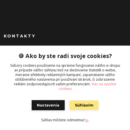
KONTAKTY
Peknekabelky.sk
🍪 Ako by ste radi svoje cookies?
+421 949747302
Súbory cookies používame na správne fungovanie nášho e-shopu
Po-Pia 10-16
av prípade vášho súhlasu tiež na sledovanie štatistík o webe,
meranie efektivity reklamných kampaní, zapamätanie vášho
info@peknekabelky.sk
obľúbeného nastavenia pri používaní stránok, či zobrazenie
reklám zodpovedajúcich vašim preferenciám.
Viac na využitie
cookies
Nastavenia
Súhlasím
Súhlas môžete odmietnuť
tu
.
Vytvorené na
Eshop-rychlo.sk