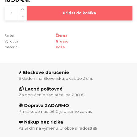
/
ks
Pridať do košíka
Farba:
Čierna
Výrobca:
Grosso
materiál:
Koža
⚡ Bleskové doručenie
Skladom na Slovensku, u vás do 2 dní.
📬 Lacné poštovné
Za doručenie zaplatíte iba 2,90 €.
🎁 Doprava ZADARMO
Pri nákupe nad 59 € ju platíme za vás.
❤️ Nákup bez rizika
Až 31 dní na výmenu. Urobte si radosť! 👜