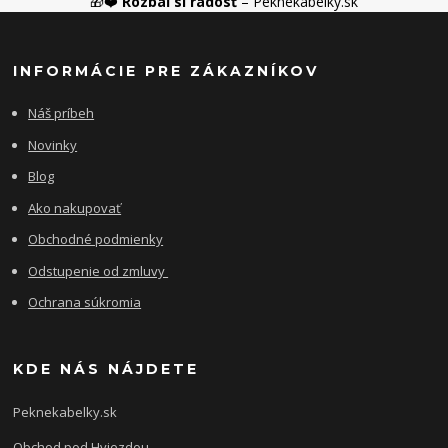
🎁❤️
Rozbaľ si radosť
– Peknekabelky.sk
INFORMÁCIE PRE ZÁKAZNÍKOV
Náš príbeh
Novinky
Blog
Ako nakupovať
Obchodné podmienky
Odstupenie od zmluvy
Ochrana súkromia
KDE NÁS NÁJDETE
Peknekabelky.sk
Obchod pod Hviezdou