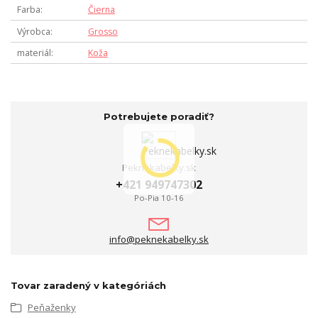
Farba
Čierna
Výrobca
Grosso
materiál
Koža
Potrebujete poradiť?
Peknekabelky.sk
+421 949747302
Po-Pia 10-16
info@peknekabelky.sk
Tovar zaradený v kategóriách
Peňaženky