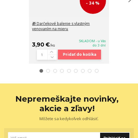
- 34 %
🎁 Darčekové balenie s vlastným
Pánsky kožený
venovaním na mieru
4/46/125 cm z 
SKLADOM - u Vás
3,90 €
18,90 €
/
ks
do 3 dní
/
ks
Pridať do košíka
Nepremeškajte novinky,
akcie a zľavy!
Môžete sa kedykoľvek odhlásiť.
Prihlásiť sa