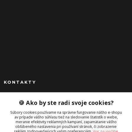
KONTAKTY
Peknekabelky.sk
🍪 Ako by ste radi svoje cookies?
+421 949747302
Súbory cookies používame na správne fungovanie nášho e-shopu
Po-Pia 10-16
av prípade vášho súhlasu tiež na sledovanie štatistík o webe,
meranie efektivity reklamných kampaní, zapamätanie vášho
info@peknekabelky.sk
obľúbeného nastavenia pri používaní stránok, či zobrazenie
reklám zodpovedajúcich vašim preferenciám.
Viac na využitie