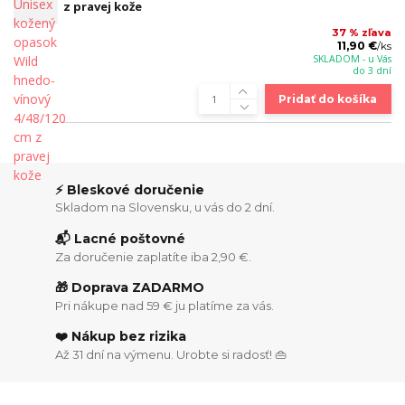
z pravej kože
37 % zľava
11,90 €
/
ks
SKLADOM - u Vás
do 3 dní
Pridať do košíka
⚡ Bleskové doručenie
Skladom na Slovensku, u vás do 2 dní.
📬 Lacné poštovné
Za doručenie zaplatíte iba 2,90 €.
🎁 Doprava ZADARMO
Pri nákupe nad 59 € ju platíme za vás.
❤️ Nákup bez rizika
Až 31 dní na výmenu. Urobte si radosť! 👜