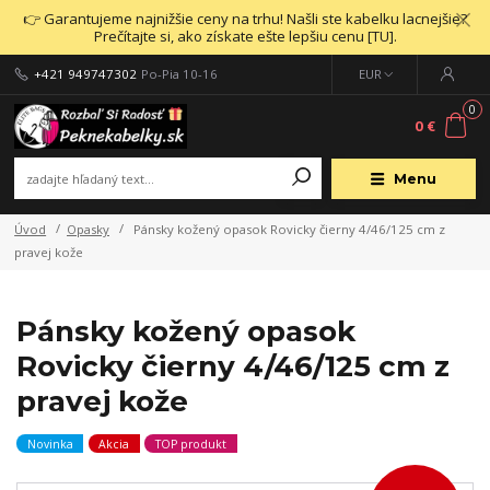
👉 Garantujeme najnižšie ceny na trhu! Našli ste kabelku lacnejšie?
Prečítajte si, ako získate ešte lepšiu cenu [TU].
+421 949747302
Po-Pia 10-16
EUR
0
0 €
Menu
Úvod
Opasky
Pánsky kožený opasok Rovicky čierny 4/46/125 cm z
pravej kože
Pánsky kožený opasok
Rovicky čierny 4/46/125 cm z
pravej kože
Novinka
Akcia
TOP produkt