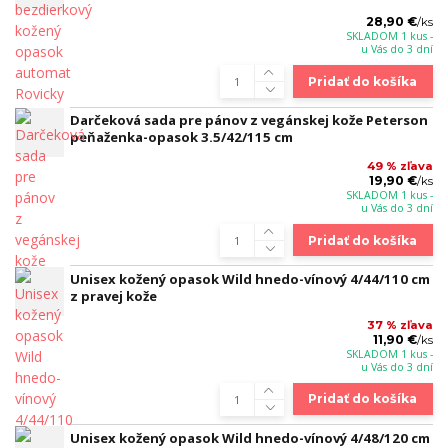
28,90 €
/
ks
SKLADOM 1 kus -
u Vás do 3 dní
Pridať do košíka
Darčeková sada pre pánov z vegánskej kože Peterson
peňaženka-opasok 3.5/42/115 cm
49 % zľava
19,90 €
/
ks
SKLADOM 1 kus -
u Vás do 3 dní
Pridať do košíka
Unisex kožený opasok Wild hnedo-vínový 4/44/110 cm
z pravej kože
37 % zľava
11,90 €
/
ks
SKLADOM 1 kus -
u Vás do 3 dní
Pridať do košíka
Unisex kožený opasok Wild hnedo-vínový 4/48/120 cm