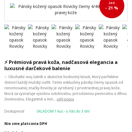
24 €
- 21 %
⚡ Prémiová pravá koža, nadčasová elegancia a
luxusné darčekové balenie
✨ Obohaťte svoj šatník o skutočne hodnotný kúsok, ktorý perfektne
dotvorí každý mužský outfit. Tento exkluzívny pánsky čierny opasok od
renomovanej značky Rovicky je vyrobený z prvotriednej pravej kože,
ktorá sa vyznačuje vysokou odolnosťou, prirodzenou pevnosťou a dlhou
životnosťou. Elegantné a min...
celý popis
Dostupnosť
SKLADOM 1 kus - u Vás do 3 dní
Nie sme platcovia DPH