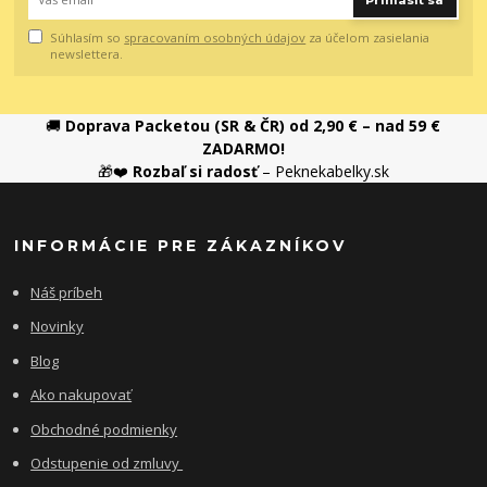
Súhlasím so
spracovaním osobných údajov
za účelom zasielania
newslettera.
🚚
Doprava Packetou (SR & ČR) od 2,90 € – nad 59 €
ZADARMO!
🎁❤️
Rozbaľ si radosť
– Peknekabelky.sk
INFORMÁCIE PRE ZÁKAZNÍKOV
Náš príbeh
Novinky
Blog
Ako nakupovať
Obchodné podmienky
Odstupenie od zmluvy