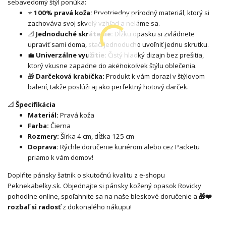
sebavedomý štýl ponúka:
⭐
100% pravá koža:
Prvotriedny prírodný materiál, ktorý si
zachováva svoj skvelý vzhľad a neláme sa.
📐
Jednoduché skrátenie:
Dĺžku opasku si zvládnete
upraviť sami doma, stačí jednoducho uvoľniť jednu skrutku.
💼
Univerzálne využitie:
Čistý hladký dizajn bez prešitia,
ktorý vkusne zapadne do akéhokoľvek štýlu oblečenia.
🎁
Darčeková krabička:
Produkt k vám dorazí v štýlovom
balení, takže poslúži aj ako perfektný hotový darček.
📐
Špecifikácia
Materiál:
Pravá koža
Farba:
Čierna
Rozmery:
Šírka 4 cm, dĺžka 125 cm
Doprava:
Rýchle doručenie kuriérom alebo cez Packetu
priamo k vám domov!
Doplňte pánsky šatník o skutočnú kvalitu z e-shopu
Peknekabelky.sk. Objednajte si pánsky kožený opasok Rovicky
pohodlne online, spoľahnite sa na naše bleskové doručenie a
🎁❤️
rozbaľ si radosť
z dokonalého nákupu!