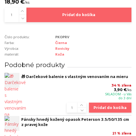
18,90 €
/
ks
Pridať do košíka
Číslo produktu:
PKOPRV
Farba:
Čierna
Výrobca:
Rovicky
materiál:
Koža
Podobné produkty
🎁 Darčekové balenie s vlastným venovaním na mieru
34 % zľava
3,90 €
/
ks
SKLADOM - u Vás
do 3 dní
Pridať do košíka
Pánsky hnedý kožený opasok Peterson 3.5/50/135 cm
z pravej kože
21 % zľava