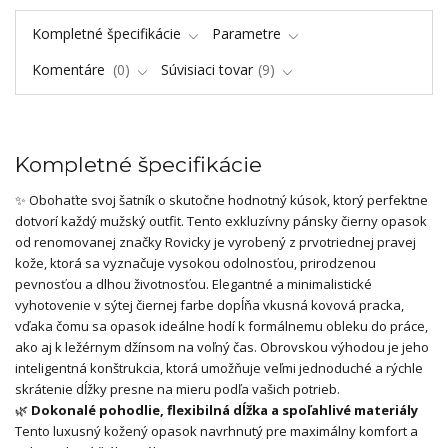
Kompletné špecifikácie
Parametre
Komentáre
0
Súvisiaci tovar
9
Kompletné špecifikácie
✨ Obohaťte svoj šatník o skutočne hodnotný kúsok, ktorý perfektne
dotvorí každý mužský outfit. Tento exkluzívny pánsky čierny opasok
od renomovanej značky Rovicky je vyrobený z prvotriednej pravej
kože, ktorá sa vyznačuje vysokou odolnosťou, prirodzenou
pevnosťou a dlhou životnosťou. Elegantné a minimalistické
vyhotovenie v sýtej čiernej farbe dopĺňa vkusná kovová pracka,
vďaka čomu sa opasok ideálne hodí k formálnemu obleku do práce,
ako aj k ležérnym džínsom na voľný čas. Obrovskou výhodou je jeho
inteligentná konštrukcia, ktorá umožňuje veľmi jednoduché a rýchle
skrátenie dĺžky presne na mieru podľa vašich potrieb.
🌿
Dokonalé pohodlie, flexibilná dĺžka a spoľahlivé materiály
Tento luxusný kožený opasok navrhnutý pre maximálny komfort a