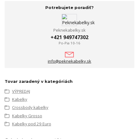
Potrebujete poradiť?
Peknekabelky.sk
+421 949747302
Po-Pia 10-16
info@peknekabelky.sk
Tovar zaradený v kategóriách
VÝPREDAJ
Kabelky
Crossbody kabelky
Kabelky Grosso
Kabelky pod 29 Euro