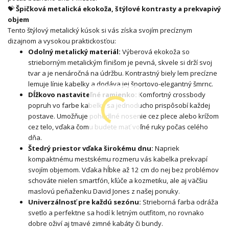
💝
Špičková metalická ekokoža, štýlové kontrasty a prekvapivý
objem
Tento štýlový metalický kúsok si vás získa svojím precíznym
dizajnom a vysokou praktickosťou:
Odolný metalický materiál:
Výberová ekokoža so
strieborným metalickým finišom je pevná, skvele si drží svoj
tvar a je nenáročná na údržbu. Kontrastný biely lem precízne
lemuje línie kabelky a dodáva jej športovo-elegantný šmrnc.
Dĺžkovo nastaviteľné ramienko:
Komfortný crossbody
popruh vo farbe kabelky sa jednoducho prispôsobí každej
postave. Umožňuje pohodlné nosenie cez plece alebo krížom
cez telo, vďaka čomu budete mať voľné ruky počas celého
dňa.
Štedrý priestor vďaka širokému dnu:
Napriek
kompaktnému mestskému rozmeru vás kabelka prekvapí
svojím objemom. Vďaka hĺbke až 12 cm do nej bez problémov
schováte nielen smartfón, kľúče a kozmetiku, ale aj väčšiu
maslovú peňaženku David Jones z našej ponuky.
Univerzálnosť pre každú sezónu:
Strieborná farba odráža
svetlo a perfektne sa hodí k letným outfitom, no rovnako
dobre oživí aj tmavé zimné kabáty či bundy.