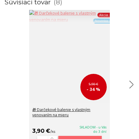
Súvisiaci tovar
8
Akcia
Novinka
5,90 €
- 34 %
🎁 Darčekové balenie s vlastným
🪪 Béžová ele
venovaním na mieru
kabelka/peňa
20x11x4.5 cm
SKLADOM - u Vás
3,90 €
28,90 €
/
ks
do 3 dní
/
k