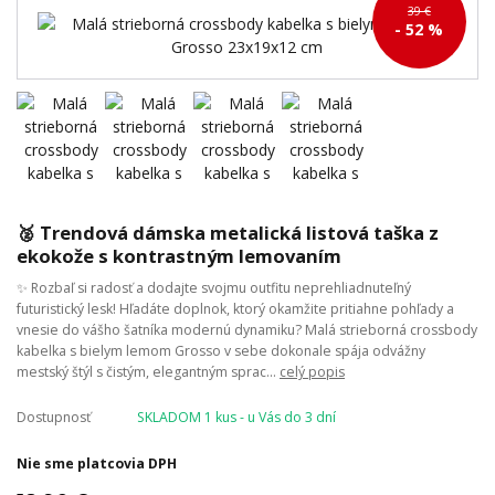
39 €
- 52 %
🥈 Trendová dámska metalická listová taška z
ekokože s kontrastným lemovaním
✨ Rozbaľ si radosť a dodajte svojmu outfitu neprehliadnuteľný
futuristický lesk! Hľadáte doplnok, ktorý okamžite pritiahne pohľady a
vnesie do vášho šatníka modernú dynamiku? Malá strieborná crossbody
kabelka s bielym lemom Grosso v sebe dokonale spája odvážny
mestský štýl s čistým, elegantným sprac...
celý popis
Dostupnosť
SKLADOM 1 kus - u Vás do 3 dní
Nie sme platcovia DPH