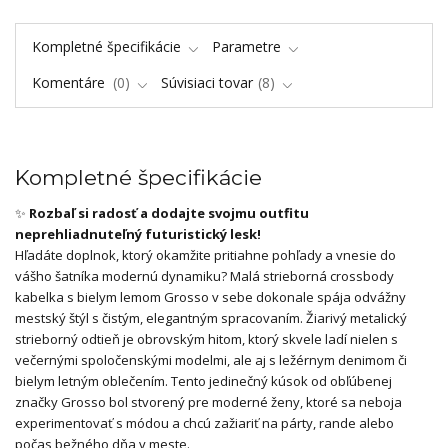
Kompletné špecifikácie
Parametre
Komentáre
0
Súvisiaci tovar
8
Kompletné špecifikácie
✨
Rozbaľ si radosť a dodajte svojmu outfitu
neprehliadnuteľný futuristický lesk!
Hľadáte doplnok, ktorý okamžite pritiahne pohľady a vnesie do
vášho šatníka modernú dynamiku? Malá strieborná crossbody
kabelka s bielym lemom Grosso v sebe dokonale spája odvážny
mestský štýl s čistým, elegantným spracovaním. Žiarivý metalický
strieborný odtieň je obrovským hitom, ktorý skvele ladí nielen s
večernými spoločenskými modelmi, ale aj s ležérnym denimom či
bielym letným oblečením. Tento jedinečný kúsok od obľúbenej
značky Grosso bol stvorený pre moderné ženy, ktoré sa neboja
experimentovať s módou a chcú zažiariť na párty, rande alebo
počas bežného dňa v meste.