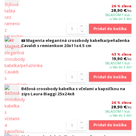
26 % zľava
28,90 €
/
ks
SKLADOM 1 kus -
u Vás do 3 dní
Pridať do košíka
🪪 Magenta elegantná crossbody kabelka/peňaženka
Cavaldi s remienkom 20x11x4.5 cm
43 % zľava
19,90 €
/
ks
SKLADOM 1 kus -
u Vás do 3 dní
Pridať do košíka
Béžová crossbody kabelka s včelami a kapsičkou na
zips Laura Biaggi 25x24x8
26 % zľava
28,90 €
/
ks
SKLADOM 1 kus -
u Vás do 3 dní
Pridať do košíka