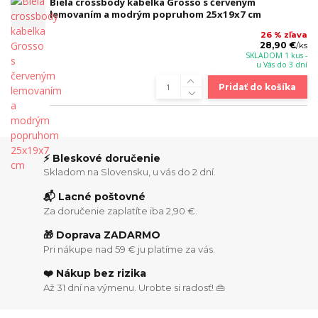
Biela crossbody kabelka Grosso s červeným
lemovaním a modrým popruhom 25x19x7 cm
26 % zľava
28,90 €
/
ks
SKLADOM 1 kus -
u Vás do 3 dní
Pridať do košíka
⚡ Bleskové doručenie
Skladom na Slovensku, u vás do 2 dní.
📬 Lacné poštovné
Za doručenie zaplatíte iba 2,90 €.
🎁 Doprava ZADARMO
Pri nákupe nad 59 € ju platíme za vás.
❤️ Nákup bez rizika
Až 31 dní na výmenu. Urobte si radosť! 👜