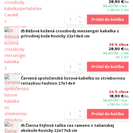
28,90 €
/
ks
SKLADOM 1 kus -
u Vás do 3 dní
Pridať do košíka
👜 Béžová kožená crossbody messenger kabelka z
prírodnej kože Rovicky 22x16x6 cm
26 % zľava
28,90 €
/
ks
SKLADOM - u Vás
do 3 dní
Pridať do košíka
Červená spoločenská listová kabelka so striebornou
retiazkou Fashion 27x14x4
24 % zľava
18,90 €
/
ks
SKLADOM 1 kus -
u Vás do 3 dní
Pridať do košíka
👜 Čierna štýlová taška cez rameno z talianskej
ekokože Rovicky 22x17x8 cm