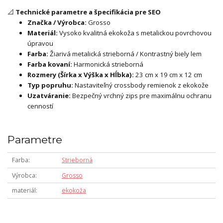
📐
Technické parametre a špecifikácia pre SEO
Značka / Výrobca:
Grosso
Materiál:
Vysoko kvalitná ekokoža s metalickou povrchovou
úpravou
Farba:
Žiarivá metalická strieborná / Kontrastný biely lem
Farba kovaní:
Harmonická strieborná
Rozmery (Šírka x Výška x Hĺbka):
23 cm x 19 cm x 12 cm
Typ popruhu:
Nastaviteľný crossbody remienok z ekokože
Uzatváranie:
Bezpečný vrchný zips pre maximálnu ochranu
cenností
Parametre
Farba
Strieborná
Výrobca
Grosso
materiál
ekokoža