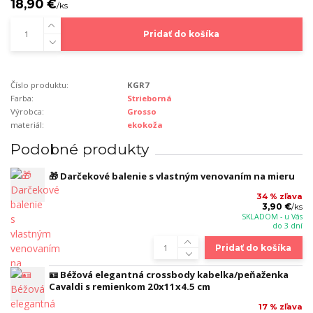
18,90 €
/
ks
Pridať do košíka
Číslo produktu:
KGR7
Farba:
Strieborná
Výrobca:
Grosso
materiál:
ekokoža
Podobné produkty
🎁 Darčekové balenie s vlastným venovaním na mieru
34 % zľava
3,90 €
/
ks
SKLADOM - u Vás
do 3 dní
Pridať do košíka
🪪 Béžová elegantná crossbody kabelka/peňaženka
Cavaldi s remienkom 20x11x4.5 cm
17 % zľava