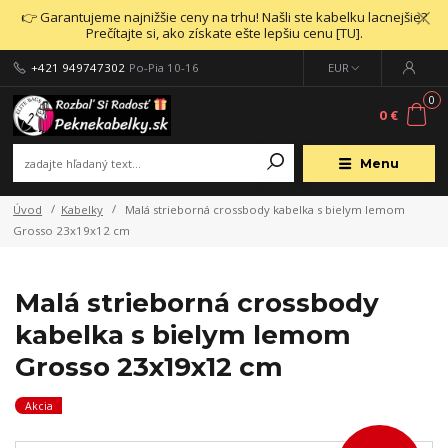
👉 Garantujeme najnižšie ceny na trhu! Našli ste kabelku lacnejšie?
Prečítajte si, ako získate ešte lepšiu cenu [TU].
+421 949747302
Po-Pia 10-16
EUR
0
0 €
Menu
Úvod
Kabelky
Malá strieborná crossbody kabelka s bielym lemom
Grosso 23x19x12 cm
Malá strieborná crossbody
kabelka s bielym lemom
Grosso 23x19x12 cm
Akcia