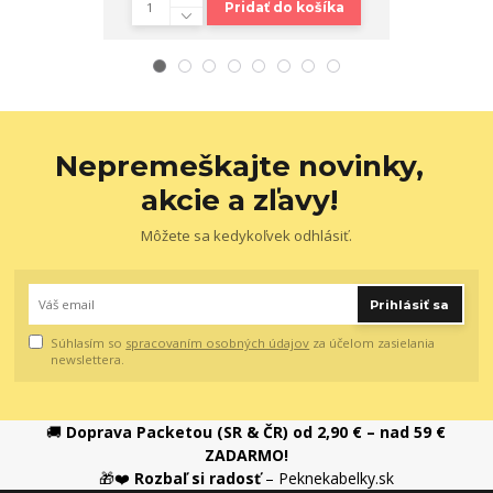
Pridať do košíka
Nepremeškajte novinky,
akcie a zľavy!
Môžete sa kedykoľvek odhlásiť.
Prihlásiť sa
Súhlasím so
spracovaním osobných údajov
za účelom zasielania
newslettera.
🚚
Doprava Packetou (SR & ČR) od 2,90 € – nad 59 €
ZADARMO!
🎁❤️
Rozbaľ si radosť
– Peknekabelky.sk