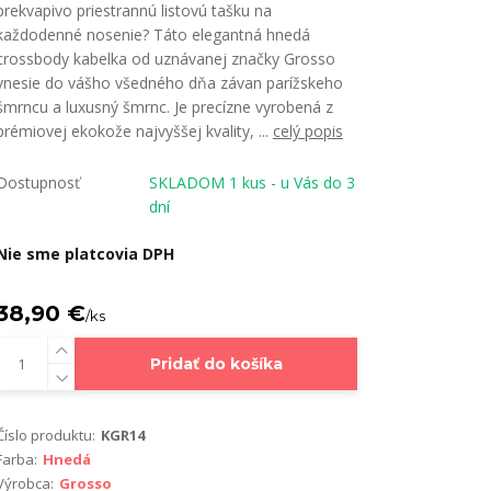
prekvapivo priestrannú listovú tašku na
každodenné nosenie? Táto elegantná hnedá
crossbody kabelka od uznávanej značky Grosso
vnesie do vášho všedného dňa závan parížskeho
šmrncu a luxusný šmrnc. Je precízne vyrobená z
prémiovej ekokože najvyššej kvality, ...
celý popis
Dostupnosť
SKLADOM 1 kus - u Vás do 3
dní
Nie sme platcovia DPH
38,90 €
/
ks
Pridať do košíka
Číslo produktu:
KGR14
Farba:
Hnedá
Výrobca:
Grosso