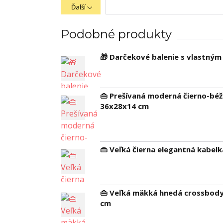
Ďalší
Podobné produkty
🎁 Darčekové balenie s vlastný
👜 Prešívaná moderná čierno-bé
36x28x14 cm
👜 Veľká čierna elegantná kabel
👜 Veľká mäkká hnedá crossbody
cm