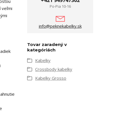
nosťou
Po-Pia 10-16
í veľmi
nými
info@peknekabelky.sk
Tovar zaradený v
kategóriách
radiek
Kabelky
i
Crossbody kabelky
Kabelky Grosso
iahnutie
e