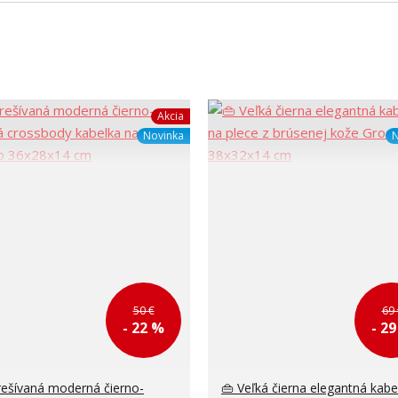
Akcia
Novinka
N
50 €
69 
- 22 %
- 2
rešívaná moderná čierno-
👜 Veľká čierna elegantná kabe