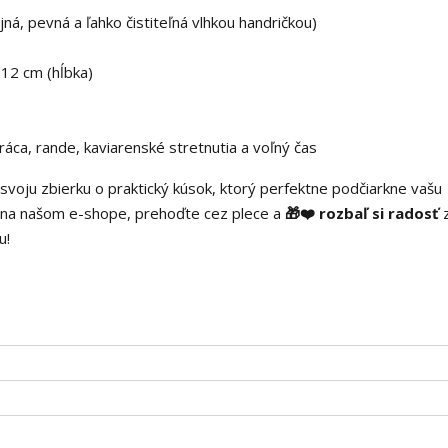
á, pevná a ľahko čistiteľná vlhkou handričkou)
 12 cm (hĺbka)
ca, rande, kaviarenské stretnutia a voľný čas
svoju zbierku o praktický kúsok, ktorý perfektne podčiarkne vašu
s na našom e-shope, prehoďte cez plece a
🎁❤️ rozbaľ si radosť
u!