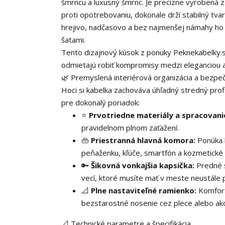
šmrncu a luxusný šmrnc. Je precízne vyrobená z
proti opotrebovaniu, dokonale drží stabilný tv
hrejivo, nadčasovo a bez najmenšej námahy ho 
šatami.
Tento dizajnový kúsok z ponuky Peknekabelky.
odmietajú robiť kompromisy medzi eleganciou 
🌿 Premyslená interiérová organizácia a bezpe
Hoci si kabelka zachováva úhľadný stredný profi
pre dokonalý poriadok:
⭐
Prvotriedne materiály a spracovani
pravidelnom plnom zaťažení.
👜
Priestranná hlavná komora:
Ponúka b
peňaženku, kľúče, smartfón a kozmetické 
🔑
Šikovná vonkajšia kapsička:
Predné s
vecí, ktoré musíte mať v meste neustále 
📐
Plne nastaviteľné ramienko:
Komfort
bezstarostné nosenie cez plece alebo ak
📐 Technické parametre a špecifikácia