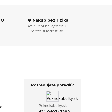
MO
❤️ Nákup bez rizika
u
Až 31 dní na výmenu.
Urobte si radosť! 👜
Potrebujete poradiť?
o
Peknekabelky.sk
ho
+421 949747302