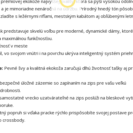
 prémiovej ekokože najvyššej kvality, ktorá sa pýši vysokou odol
ar a je mimoriadne nenáročná na údržbu. Prírodný hnedý tón pôsob
zladíte s ležérnymi rifľami, mestským kabátom aj obľúbenými let
sk predstavuje skvelú voľbu pre moderné, dynamické dámy, ktoré
a maximálnou funkčnosťou.
čnosť v meste
l, vo svojom vnútri i na povrchu ukrýva inteligentný systém prieh
e:
Pevné švy a kvalitná ekokoža zaručujú dlhú životnosť tašky aj pr
ezpečné úložné zázemie so zapínaním na zips pre vašu veľkú
drobnosti.
amostatné vrecko uzatvárateľné na zips poslúži na bleskové vyt
poruke.
ný popruh si vďaka pracke rýchlo prispôsobíte svojej postave pr
o crossbody.