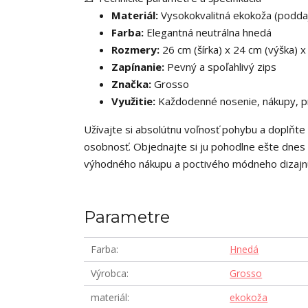
Materiál:
Vysokokvalitná ekokoža (poddajn
Farba:
Elegantná neutrálna hnedá
Rozmery:
26 cm (šírka) x 24 cm (výška) x
Zapínanie:
Pevný a spoľahlivý zips
Značka:
Grosso
Využitie:
Každodenné nosenie, nákupy, prá
Užívajte si absolútnu voľnosť pohybu a doplňte 
osobnosť. Objednajte si ju pohodlne ešte dne
výhodného nákupu a poctivého módneho dizajn
Parametre
Farba
Hnedá
Výrobca
Grosso
materiál
ekokoža