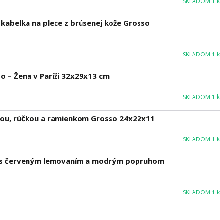
SKLADOM 1 ku
kabelka na plece z brúsenej kože Grosso
SKLADOM 1 ku
 – Žena v Paríži 32x29x13 cm
SKLADOM 1 ku
lou, rúčkou a ramienkom Grosso 24x22x11
SKLADOM 1 ku
o s červeným lemovaním a modrým popruhom
SKLADOM 1 ku