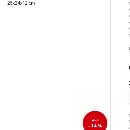
45 €
- 14 %