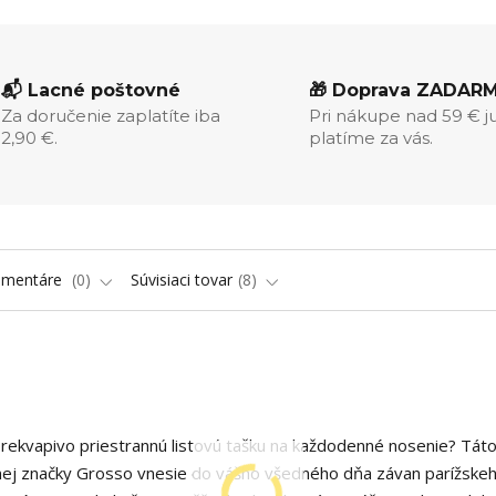
📬 Lacné poštovné
🎁 Doprava ZADAR
Za doručenie zaplatíte iba
Pri nákupe nad 59 € j
2,90 €.
platíme za vás.
omentáre
0
Súvisiaci tovar
8
rekvapivo priestrannú listovú tašku na každodenné nosenie? Tát
ej značky Grosso vnesie do vášho všedného dňa závan parížske