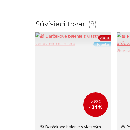
Súvisiaci tovar
8
Akcia
Novinka
5,90 €
- 34 %
🎁 Darčekové balenie s vlastným
👜 P