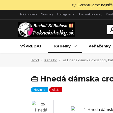
👉 Garantujeme najnižšie
Náš príbeh
Novinky
Fotogaléria
Ako nakupovať
Kont
VÝPREDAJ
Kabelky
Peňaženky
Úvod
Kabelky
👜 Hnedá dámska crossbody kab
👜 Hnedá dámska cro
Novinka
Akcia