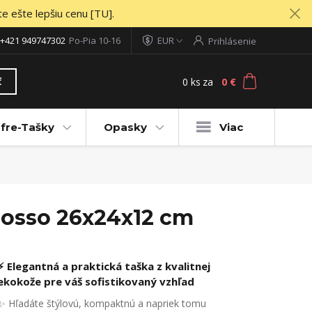
te ešte lepšiu cenu [TU].
+421 949747302
Po-Pia 10-16
EUR
Prihlásenie
0
ks
za
0 €
ť
fre-Tašky
Opasky
Viac
rosso 26x24x12 cm
⚡ Elegantná a praktická taška z kvalitnej
ekokože pre váš sofistikovaný vzhľad
✨ Hľadáte štýlovú, kompaktnú a napriek tomu