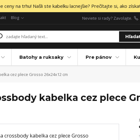
 ceny na trhu! Našli ste kabelku lacnejšie? Prečítajte si, ako získa
akt
Blog
Neviete si rady? Zavolajte.
Hľada
Batohy a ruksaky
Pre pánov
Ku
elka cez plece Grosso 26x24x12 cm
ssbody kabelka cez plece G