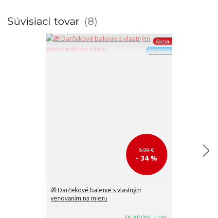
Súvisiaci tovar
8
Akcia
Novinka
5,90 €
- 34 %
🎁 Darčekové balenie s vlastným
Menšia žltá k
venovaním na mieru
do ruky Gross
24x19x13 cm
SKLADOM - u Vás