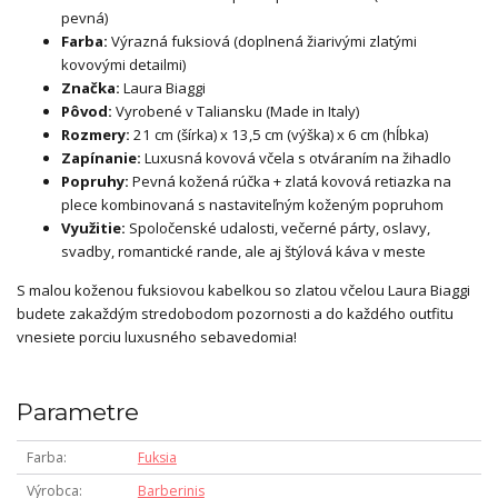
pevná)
Farba:
Výrazná fuksiová (doplnená žiarivými zlatými
kovovými detailmi)
Značka:
Laura Biaggi
Pôvod:
Vyrobené v Taliansku (Made in Italy)
Rozmery:
21 cm (šírka) x 13,5 cm (výška) x 6 cm (hĺbka)
Zapínanie:
Luxusná kovová včela s otváraním na žihadlo
Popruhy:
Pevná kožená rúčka + zlatá kovová retiazka na
plece kombinovaná s nastaviteľným koženým popruhom
Využitie:
Spoločenské udalosti, večerné párty, oslavy,
svadby, romantické rande, ale aj štýlová káva v meste
S malou koženou fuksiovou kabelkou so zlatou včelou Laura Biaggi
budete zakaždým stredobodom pozornosti a do každého outfitu
vnesiete porciu luxusného sebavedomia!
Parametre
Farba
Fuksia
Výrobca
Barberinis