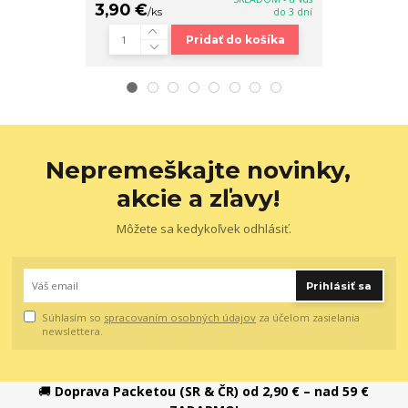
3,90 €
28,90 €
/
ks
do 3 dní
/
k
Pridať do košíka
Nepremeškajte novinky,
akcie a zľavy!
Môžete sa kedykoľvek odhlásiť.
Prihlásiť sa
Súhlasím so
spracovaním osobných údajov
za účelom zasielania
newslettera.
🚚
Doprava Packetou (SR & ČR) od 2,90 € – nad 59 €