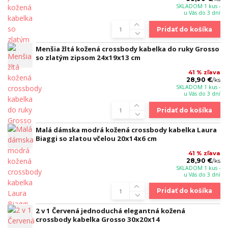
SKLADOM 1 kus -
u Vás do 3 dní
Pridať do košíka
Menšia žltá kožená crossbody kabelka do ruky Grosso
so zlatým zipsom 24x19x13 cm
41 % zľava
28,90 €
/
ks
SKLADOM 1 kus -
u Vás do 3 dní
Pridať do košíka
Malá dámska modrá kožená crossbody kabelka Laura
Biaggi so zlatou včelou 20x14x6 cm
41 % zľava
28,90 €
/
ks
SKLADOM 1 kus -
u Vás do 3 dní
Pridať do košíka
2 v 1 Červená jednoduchá elegantná kožená
crossbody kabelka Grosso 30x20x14