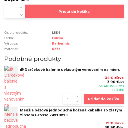
Pridať do košíka
Číslo produktu:
LBK6
Farba:
Fuksia
Výrobca:
Barberinis
materiál:
Koža
Podobné produkty
🎁 Darčekové balenie s vlastným venovaním na mieru
34 % zľava
3,90 €
/
ks
SKLADOM - u Vás
do 3 dní
Pridať do košíka
Menšia béžová jednoduchá kožená kabelka so zlatým
zipsom Grosso 24x19x13
21 % zľava
38,90 €
/
ks