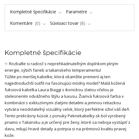
Kompletné špecifikácie
Parametre
Komentáre
0
Súvisiaci tovar
8
Kompletné špecifikácie
✨ Rozbaľte si radosť s neprehliadnuteľným doplnkom plným
energie, sýtich farieb a talianskeho temperamentu!
Túžite po menšej kabelke, ktorá okamžite premení aj ten
najjednoduchší outfit na fascinujúci módny model? Malá kožená
fuksiová kabelka Laura Biaggi s ikonickou zlatou včelou je
stelesnením odvážneho štýlu a luxusu. Žiarivá fuksiová farba v
kombinácii s exkluzívnymi zlatými detailmi a jemnou retiazkou
vytvára neodolateľný vizuálny celok, ktorý perfektne oživí váš deň.
Tento prekrásny kúsok z ponuky Peknekabelky.sk bol vyrobený
priamo v Taliansku a je určený pre ženy, ktoré sa neboja vystúpiť z
davu, milujú hravé detaily a potrpia si na prémiovú kvalitu pravej
kože.