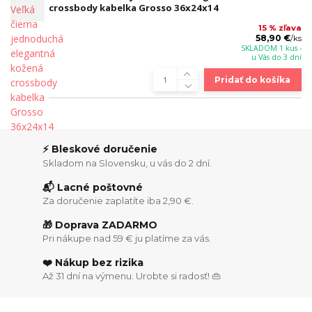
crossbody kabelka Grosso 36x24x14
15 % zľava
58,90 €
/
ks
SKLADOM 1 kus -
u Vás do 3 dní
Pridať do košíka
⚡ Bleskové doručenie
Skladom na Slovensku, u vás do 2 dní.
📬 Lacné poštovné
Za doručenie zaplatíte iba 2,90 €.
🎁 Doprava ZADARMO
Pri nákupe nad 59 € ju platíme za vás.
❤️ Nákup bez rizika
Až 31 dní na výmenu. Urobte si radosť! 👜