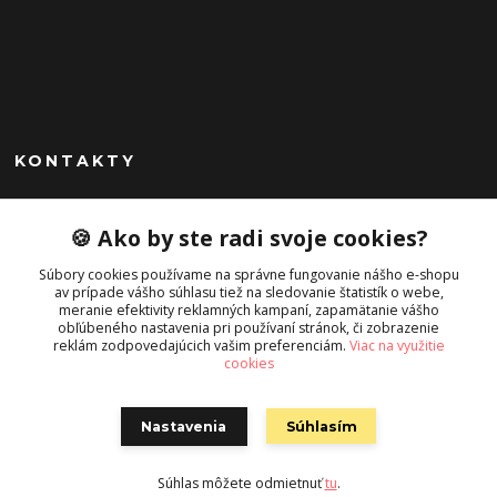
KONTAKTY
Peknekabelky.sk
🍪 Ako by ste radi svoje cookies?
+421 949747302
Súbory cookies používame na správne fungovanie nášho e-shopu
Po-Pia 10-16
av prípade vášho súhlasu tiež na sledovanie štatistík o webe,
meranie efektivity reklamných kampaní, zapamätanie vášho
info@peknekabelky.sk
obľúbeného nastavenia pri používaní stránok, či zobrazenie
reklám zodpovedajúcich vašim preferenciám.
Viac na využitie
cookies
Nastavenia
Súhlasím
Súhlas môžete odmietnuť
tu
.
Vytvorené na
Eshop-rychlo.sk