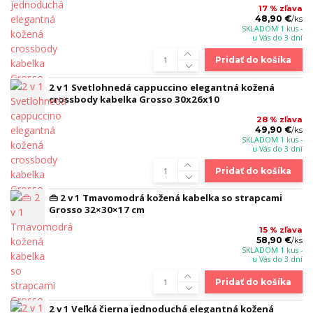
17 % zľava
48,90 €
/
ks
SKLADOM 1 kus -
u Vás do 3 dní
Pridať do košíka
2 v 1 Svetlohnedá cappuccino elegantná kožená
crossbody kabelka Grosso 30x26x10
28 % zľava
49,90 €
/
ks
SKLADOM 1 kus -
u Vás do 3 dní
Pridať do košíka
👜 2 v 1 Tmavomodrá kožená kabelka so strapcami
Grosso 32×30×17 cm
15 % zľava
58,90 €
/
ks
SKLADOM 1 kus -
u Vás do 3 dní
Pridať do košíka
2 v 1 Veľká čierna jednoduchá elegantná kožená