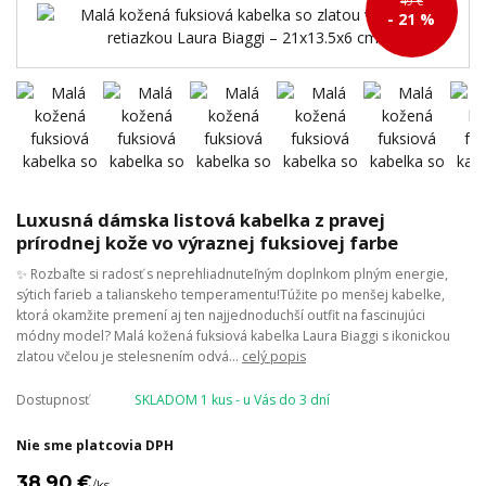
49 €
- 21 %
Luxusná dámska listová kabelka z pravej
prírodnej kože vo výraznej fuksiovej farbe
✨ Rozbaľte si radosť s neprehliadnuteľným doplnkom plným energie,
sýtich farieb a talianskeho temperamentu!Túžite po menšej kabelke,
ktorá okamžite premení aj ten najjednoduchší outfit na fascinujúci
módny model? Malá kožená fuksiová kabelka Laura Biaggi s ikonickou
zlatou včelou je stelesnením odvá...
celý popis
Dostupnosť
SKLADOM 1 kus - u Vás do 3 dní
Nie sme platcovia DPH
38,90 €
/
ks