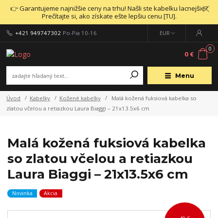
👉 Garantujeme najnižšie ceny na trhu! Našli ste kabelku lacnejšie?
Prečítajte si, ako získate ešte lepšiu cenu [TU].
+421 949747302
Po-Pia 10-16
EUR
0
0 €
Menu
Úvod
Kabelky
Kožené kabelky
Malá kožená fuksiová kabelka so
zlatou včelou a retiazkou Laura Biaggi – 21x13.5x6 cm
Malá kožená fuksiová kabelka
so zlatou včelou a retiazkou
Laura Biaggi – 21x13.5x6 cm
Novinka
Akcia