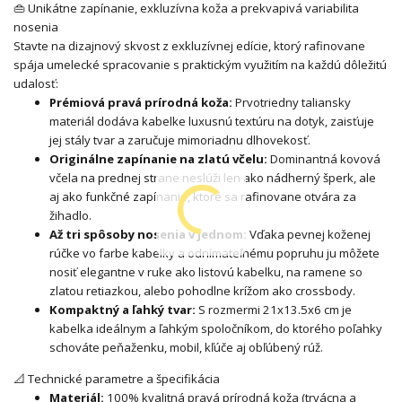
👜 Unikátne zapínanie, exkluzívna koža a prekvapivá variabilita
nosenia
Stavte na dizajnový skvost z exkluzívnej edície, ktorý rafinovane
spája umelecké spracovanie s praktickým využitím na každú dôležitú
udalosť:
Prémiová pravá prírodná koža:
Prvotriedny taliansky
materiál dodáva kabelke luxusnú textúru na dotyk, zaisťuje
jej stály tvar a zaručuje mimoriadnu dlhovekosť.
Originálne zapínanie na zlatú včelu:
Dominantná kovová
včela na prednej strane neslúži len ako nádherný šperk, ale
aj ako funkčné zapínanie, ktoré sa rafinovane otvára za
žihadlo.
Až tri spôsoby nosenia v jednom:
Vďaka pevnej koženej
rúčke vo farbe kabelky a odnímateľnému popruhu ju môžete
nosiť elegantne v ruke ako listovú kabelku, na ramene so
zlatou retiazkou, alebo pohodlne krížom ako crossbody.
Kompaktný a ľahký tvar:
S rozmermi 21x13.5x6 cm je
kabelka ideálnym a ľahkým spoločníkom, do ktorého poľahky
schováte peňaženku, mobil, kľúče aj obľúbený rúž.
📐 Technické parametre a špecifikácia
Materiál:
100% kvalitná pravá prírodná koža (trvácna a