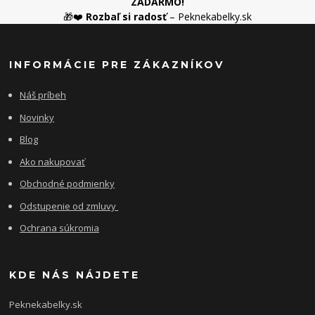
ZADARMO!
🎁❤️
Rozbaľ si radosť
– Peknekabelky.sk
INFORMÁCIE PRE ZÁKAZNÍKOV
Náš príbeh
Novinky
Blog
Ako nakupovať
Obchodné podmienky
Odstupenie od zmluvy
Ochrana súkromia
KDE NÁS NÁJDETE
Peknekabelky.sk