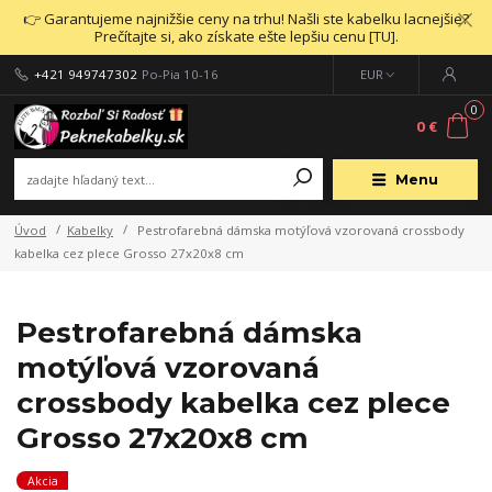
👉 Garantujeme najnižšie ceny na trhu! Našli ste kabelku lacnejšie?
Prečítajte si, ako získate ešte lepšiu cenu [TU].
+421 949747302
Po-Pia 10-16
EUR
0
0 €
Menu
Úvod
Kabelky
Pestrofarebná dámska motýľová vzorovaná crossbody
kabelka cez plece Grosso 27x20x8 cm
Pestrofarebná dámska
motýľová vzorovaná
crossbody kabelka cez plece
Grosso 27x20x8 cm
Akcia