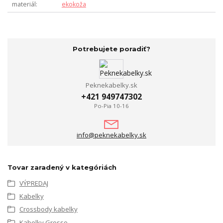
materiál
ekokoža
Potrebujete poradiť?
Peknekabelky.sk
+421 949747302
Po-Pia 10-16
info@peknekabelky.sk
Tovar zaradený v kategóriách
VÝPREDAJ
Kabelky
Crossbody kabelky
Kabelky Grosso