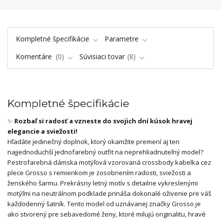
Kompletné špecifikácie
Parametre
Komentáre
0
Súvisiaci tovar
8
Kompletné špecifikácie
✨
Rozbaľ si radosť a vzneste do svojich dní kúsok hravej
elegancie a sviežosti!
Hľadáte jedinečný doplnok, ktorý okamžite premení aj ten
najjednoduchší jednofarebný outfit na neprehliadnuteľný model?
Pestrofarebná dámska motýľová vzorovaná crossbody kabelka cez
plece Grosso s remienkom je zosobnením radosti, sviežosti a
ženského šarmu. Prekrásny letný motív s detailne vykreslenými
motýľmi na neutrálnom podklade prináša dokonalé oživenie pre váš
každodenný šatník. Tento model od uznávanej značky Grosso je
ako stvorený pre sebavedomé ženy, ktoré milujú originalitu, hravé