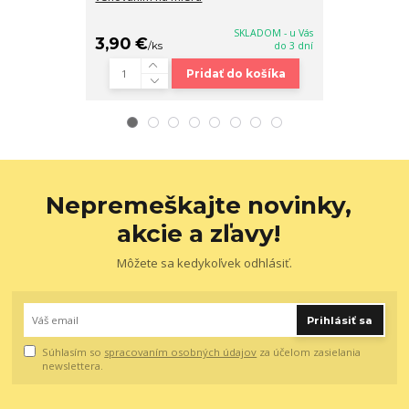
24x19x13 cm
SKLADOM - u Vás
3,90 €
28,90 €
/
ks
do 3 dní
/
k
Pridať do košíka
Nepremeškajte novinky,
akcie a zľavy!
Môžete sa kedykoľvek odhlásiť.
Prihlásiť sa
Súhlasím so
spracovaním osobných údajov
za účelom zasielania
newslettera.