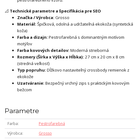
pestrofarebného vzoru.
📐
Technické parametre a špecifikácia pre SEO
Značka / Výrobca:
Grosso
Materiál:
Špičková, odolná a udržateľná ekokoža (syntetická
koža)
Farba a dizajn:
Pestrofarebná s dominantným motívom
motýľov
Farba kovových detailov:
Moderná strieborná
Rozmery (Šírka x Výška x Hĺbka):
27 cm x 20 cm x 8 cm
(stredná veľkosť)
Typ popruhu:
Dĺžkovo nastaviteľný crossbody remienok z
ekokože
Uzatváranie:
Bezpečný vrchný zips s praktickým kovovým
bežcom
Parametre
Farba
Pestrofarebná
Výrobca
Grosso