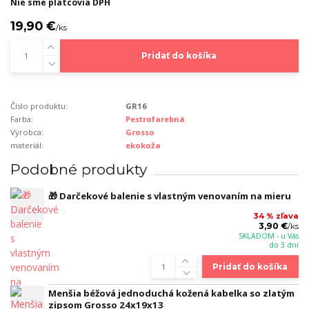
Nie sme platcovia DPH
19,90 €
/
ks
Pridať do košíka
Číslo produktu:
GR16
Farba:
Pestrofarebná
Výrobca:
Grosso
materiál:
ekokoža
Podobné produkty
🎁 Darčekové balenie s vlastným venovaním na mieru
34 % zľava
3,90 €
/
ks
SKLADOM - u Vás
do 3 dní
Pridať do košíka
Menšia béžová jednoduchá kožená kabelka so zlatým
zipsom Grosso 24x19x13