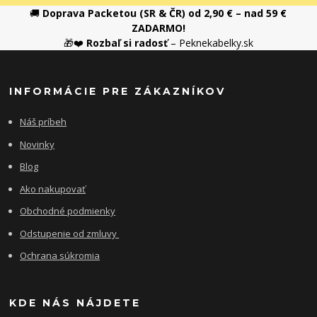
🚚
Doprava Packetou (SR & ČR) od 2,90 € – nad 59 €
ZADARMO!
🎁❤️
Rozbaľ si radosť
– Peknekabelky.sk
INFORMÁCIE PRE ZÁKAZNÍKOV
Náš príbeh
Novinky
Blog
Ako nakupovať
Obchodné podmienky
Odstupenie od zmluvy
Ochrana súkromia
KDE NÁS NÁJDETE