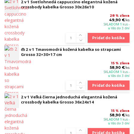
2 v 1 Svetlohnedá cappuccino elegantná kožená
crossbody kabelka Grosso 30x26x10
28 % zľava
49,90 €
/
ks
SKLADOM 1 kus -
u Vás do 3 dní
Pridať do košíka
👜 2 v 1 Tmavomodrá kožená kabelka so strapcami
Grosso 32×30×17 cm
15 % zľava
58,90 €
/
ks
SKLADOM 1 kus -
u Vás do 3 dní
Pridať do košíka
2 v 1 Veľká čierna jednoduchá elegantná kožená
crossbody kabelka Grosso 36x24x14
15 % zľava
58,90 €
/
ks
SKLADOM 1 kus -
u Vás do 3 dní
Pridať do košíka