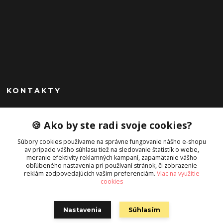
KONTAKTY
Peknekabelky.sk
🍪 Ako by ste radi svoje cookies?
+421 949747302
Súbory cookies používame na správne fungovanie nášho e-shopu
Po-Pia 10-16
av prípade vášho súhlasu tiež na sledovanie štatistík o webe,
meranie efektivity reklamných kampaní, zapamätanie vášho
info@peknekabelky.sk
obľúbeného nastavenia pri používaní stránok, či zobrazenie
reklám zodpovedajúcich vašim preferenciám.
Viac na využitie
cookies
Nastavenia
Súhlasím