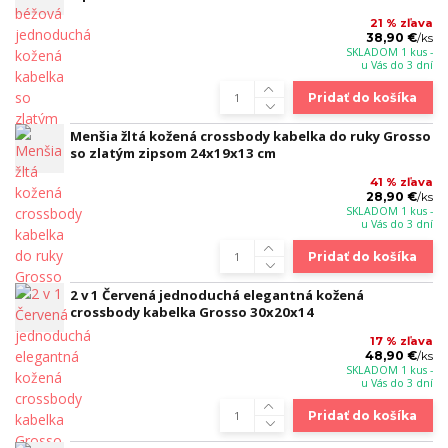
21 % zľava
38,90 €
/
ks
SKLADOM 1 kus -
u Vás do 3 dní
Pridať do košíka
Menšia žltá kožená crossbody kabelka do ruky Grosso
so zlatým zipsom 24x19x13 cm
41 % zľava
28,90 €
/
ks
SKLADOM 1 kus -
u Vás do 3 dní
Pridať do košíka
2 v 1 Červená jednoduchá elegantná kožená
crossbody kabelka Grosso 30x20x14
17 % zľava
48,90 €
/
ks
SKLADOM 1 kus -
u Vás do 3 dní
Pridať do košíka