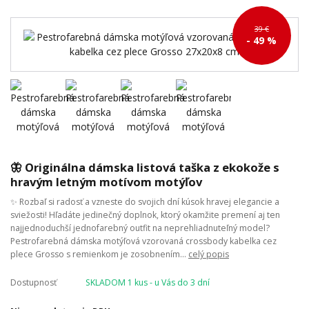
39 €
- 49 %
🦋 Originálna dámska listová taška z ekokože s
hravým letným motívom motýľov
✨ Rozbaľ si radosť a vzneste do svojich dní kúsok hravej elegancie a
sviežosti! Hľadáte jedinečný doplnok, ktorý okamžite premení aj ten
najjednoduchší jednofarebný outfit na neprehliadnuteľný model?
Pestrofarebná dámska motýľová vzorovaná crossbody kabelka cez
plece Grosso s remienkom je zosobnením...
celý popis
Dostupnosť
SKLADOM 1 kus - u Vás do 3 dní