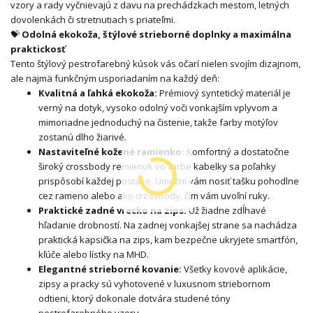
vzory a rady vyčnievajú z davu na prechádzkach mestom, letných
dovolenkách či stretnutiach s priateľmi.
💝
Odolná ekokoža, štýlové strieborné doplnky a maximálna
praktickosť
Tento štýlový pestrofarebný kúsok vás očarí nielen svojím dizajnom,
ale najmä funkčným usporiadaním na každý deň:
Kvalitná a ľahká ekokoža:
Prémiový syntetický materiál je
verný na dotyk, vysoko odolný voči vonkajším vplyvom a
mimoriadne jednoduchý na čistenie, takže farby motýľov
zostanú dlho žiarivé.
Nastaviteľné kožené ramienko:
Komfortný a dostatočne
široký crossbody remienok vo farbe kabelky sa poľahky
prispôsobí každej postave. Umožní vám nosiť tašku pohodlne
cez rameno alebo ako crossbody, čím vám uvoľní ruky.
Praktické zadné vrecko na zips:
Už žiadne zdĺhavé
hľadanie drobností. Na zadnej vonkajšej strane sa nachádza
praktická kapsička na zips, kam bezpečne ukryjete smartfón,
kľúče alebo lístky na MHD.
Elegantné strieborné kovanie:
Všetky kovové aplikácie,
zipsy a pracky sú vyhotovené v luxusnom striebornom
odtieni, ktorý dokonale dotvára studené tóny