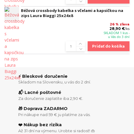
Béžová crossbody kabelka s včelami a kapsičkou na
zips Laura Biaggi 25x24x8
26 % zľava
28,90 €
/
ks
SKLADOM 1 kus -
u Vás do 3 dní
Pridať do košíka
⚡ Bleskové doručenie
Skladom na Slovensku, u vás do 2 dní.
📬 Lacné poštovné
Za doručenie zaplatíte iba 2,90 €.
🎁 Doprava ZADARMO
Pri nákupe nad 59 € ju platíme za vás.
❤️ Nákup bez rizika
Až 31 dní na výmenu. Urobte si radosť! 👜