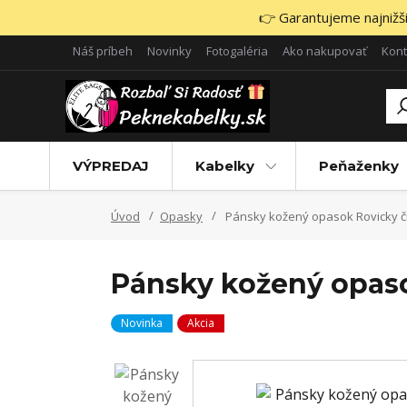
👉 Garantujeme najnižšie
Náš príbeh
Novinky
Fotogaléria
Ako nakupovať
Kont
VÝPREDAJ
Kabelky
Peňaženky
Úvod
Opasky
Pánsky kožený opasok Rovicky či
Pánsky kožený opaso
Novinka
Akcia