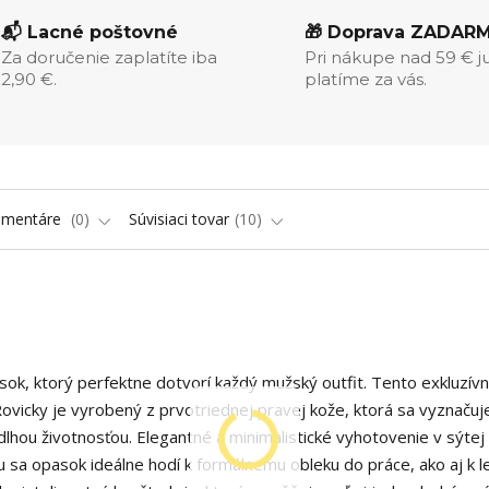
📬 Lacné poštovné
🎁 Doprava ZADAR
Za doručenie zaplatíte iba
Pri nákupe nad 59 € j
2,90 €.
platíme za vás.
omentáre
0
Súvisiaci tovar
10
ok, ktorý perfektne dotvorí každý mužský outfit. Tento exkluzív
vicky je vyrobený z prvotriednej pravej kože, ktorá sa vyznačuj
hou životnosťou. Elegantné a minimalistické vyhotovenie v sýtej 
 sa opasok ideálne hodí k formálnemu obleku do práce, ako aj k 