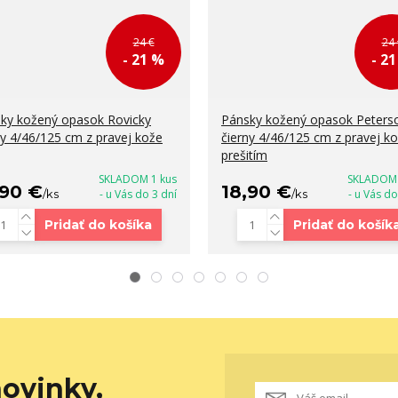
24 €
24 
- 21 %
- 2
ky kožený opasok Rovicky
Pánsky kožený opasok Peters
ny 4/46/125 cm z pravej kože
čierny 4/46/125 cm z pravej ko
prešitím
SKLADOM 1 kus
SKLADOM 
,90 €
18,90 €
/
ks
- u Vás do 3 dní
/
ks
- u Vás do
Pridať do košíka
Pridať do košík
ovinky,