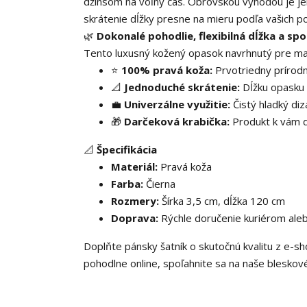
džínsom na voľný čas. Obrovskou výhodou je jeh
skrátenie dĺžky presne na mieru podľa vašich po
🌿
Dokonalé pohodlie, flexibilná dĺžka a spo
Tento luxusný kožený opasok navrhnutý pre ma
⭐
100% pravá koža:
Prvotriedny prírodn
📐
Jednoduché skrátenie:
Dĺžku opasku s
💼
Univerzálne využitie:
Čistý hladký diz
🎁
Darčeková krabička:
Produkt k vám do
📐
Špecifikácia
Materiál:
Pravá koža
Farba:
Čierna
Rozmery:
Šírka 3,5 cm, dĺžka 120 cm
Doprava:
Rýchle doručenie kuriérom ale
Doplňte pánsky šatník o skutočnú kvalitu z e-s
pohodlne online, spoľahnite sa na naše bleskov