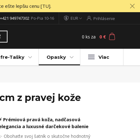
te ešte lepšiu cenu [TU].
+421 949747302
Po-Pia 10-16
EUR
Prihlásenie
0
ks
za
0 €
ť
fre-Tašky
Opasky
Viac
cm z pravej kože
⚡ Prémiová pravá koža, nadčasová
elegancia a luxusné darčekové balenie
✨ Obohaťte svoj šatník o skutočne hodnotný