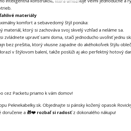
o inteligentná konštrukcia, ktorá umožňuje veľmi jednoduché a r
trieb.
ľahlivé materiály
ximálny komfort a sebavedomý štýl ponúka:
ý materiál, ktorý si zachováva svoj skvelý vzhľad a neláme sa.
i zvládnete upraviť sami doma, stačí jednoducho uvoľniť jednu sk
ajn bez prešitia, ktorý vkusne zapadne do akéhokoľvek štýlu obleč
razí v štýlovom balení, takže poslúži aj ako perfektný hotový da
bo cez Packetu priamo k vám domov!
hopu Peknekabelky.sk. Objednajte si pánsky kožený opasok Rovick
é doručenie a
🎁❤️ rozbaľ si radosť
z dokonalého nákupu!