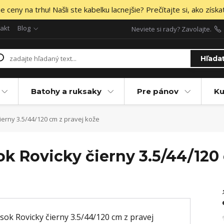
 ceny na trhu! Našli ste kabelku lacnejšie? Prečítajte si, ako získa
akt
Blog
Neviete si rady? Zavolajte.
Hľada
Batohy a ruksaky
Pre pánov
Ku
erny 3.5/44/120 cm z pravej kože
k Rovicky čierny 3.5/44/120 