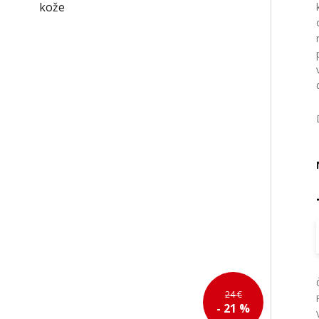
24 €
- 21 %