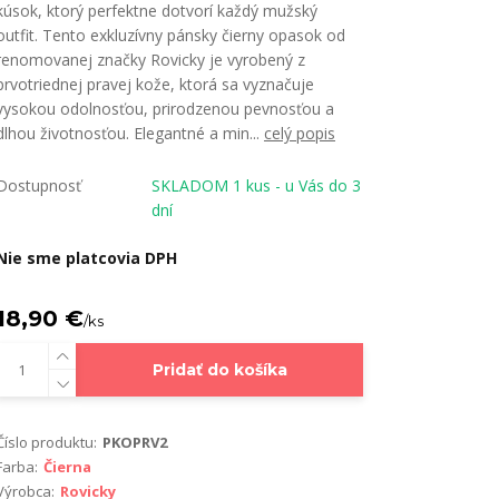
kúsok, ktorý perfektne dotvorí každý mužský
outfit. Tento exkluzívny pánsky čierny opasok od
renomovanej značky Rovicky je vyrobený z
prvotriednej pravej kože, ktorá sa vyznačuje
vysokou odolnosťou, prirodzenou pevnosťou a
dlhou životnosťou. Elegantné a min...
celý popis
Dostupnosť
SKLADOM 1 kus - u Vás do 3
dní
Nie sme platcovia DPH
18,90 €
/
ks
Pridať do košíka
Číslo produktu:
PKOPRV2
Farba:
Čierna
Výrobca:
Rovicky