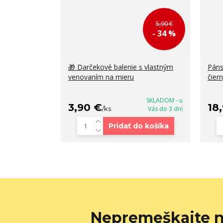
5,90 €
- 34 %
🎁 Darčekové balenie s vlastným
Páns
venovaním na mieru
čier
SKLADOM - u
3,90 €
18
/
ks
Vás do 3 dní
Pridať do košíka
Nepremeškajte n