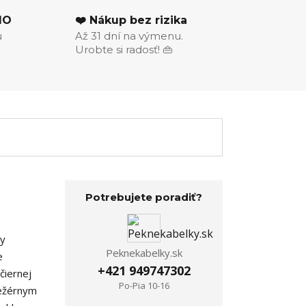
MO
❤️ Nákup bez rizika
u
Až 31 dní na výmenu.
Urobte si radosť! 👜
Potrebujete poradiť?
ny
Peknekabelky.sk
e
+421 949747302
čiernej
Po-Pia 10-16
ležérnym