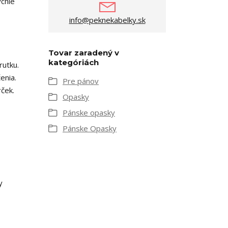
ýchle
info@peknekabelky.sk
Tovar zaradený v
kategóriách
rutku.
enia.
Pre pánov
rček.
Opasky
Pánske opasky
Pánske Opasky
y