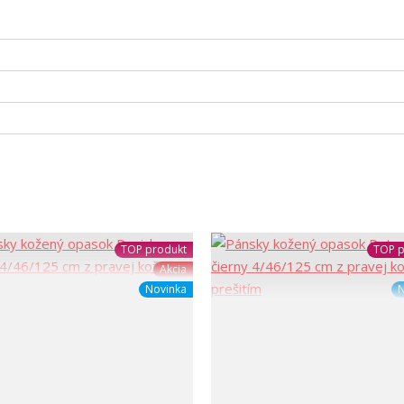
TOP produkt
TOP p
Akcia
Novinka
N