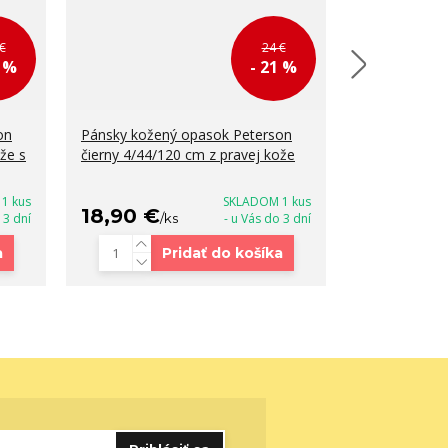
€
24 €
1 %
- 21 %
on
Pánsky kožený opasok Peterson
Pánsky hned
že s
čierny 4/44/120 cm z pravej kože
Peterson 3.5
kože
1 kus
SKLADOM 1 kus
18,90 €
18,90 €
 3 dní
/
ks
- u Vás do 3 dní
/
a
Pridať do košíka