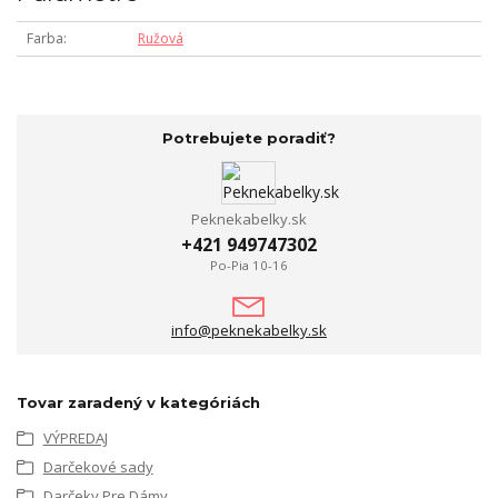
Farba
Ružová
Potrebujete poradiť?
Peknekabelky.sk
+421 949747302
Po-Pia 10-16
info@peknekabelky.sk
Tovar zaradený v kategóriách
VÝPREDAJ
Darčekové sady
Darčeky Pre Dámy