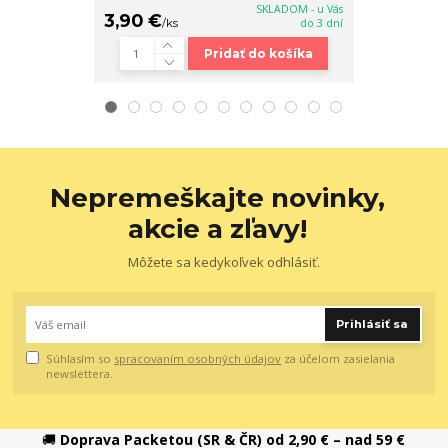
SKLADOM - u Vás
3,90 €
28,90 €
/
ks
do 3 dní
/
k
Pridať do košíka
Nepremeškajte novinky,
akcie a zľavy!
Môžete sa kedykoľvek odhlásiť.
Prihlásiť sa
Súhlasím so
spracovaním osobných údajov
za účelom zasielania
newslettera.
🚚
Doprava Packetou (SR & ČR) od 2,90 € – nad 59 €