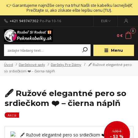
👉 Garantujeme najnižšie ceny na trhu! Našli ste kabelku lacnejšie?
Prečítajte si, ako získate ešte lepšiu cenu [TU].
+421 949747302
Po-Pia 10-16
EUR
0
0 €
Menu
Úvod
Darčekové sady
Darčeky Pre Dámy
🖋️ Ružové elegantné pero
so srdiečkom ❤️ – čierna náplň
🖋️ Ružové elegantné pero so
srdiečkom ❤️ – čierna náplň
Akcia
1,90 €
- 53 %