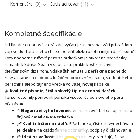
Komentáre
0
Súvisiaci tovar
11
Kompletné špecifikácie
✨ Hľadáte drobnosť, ktorá vám vyčaruje úsmev na tvári pri každom
zápise do diára, alebo chcete potešiť blízku osobu milým darčekom?
Toto nádherné ružové pero so srdiečkom je stvorené pre všetky
romantické duše. Spája v sebe čistú praktickosť s nežným
dievčenským dizajnom. Vďaka štíhlemu telu perfektne padne do
ruky a stane sa ozdobou každého pracovného stola, študentského
peračníka alebo tajného vrecka vo vašej novej kabelke.
🌿
Kvalitné písanie, štýl a skvelý tip na drobný darček
Tento roztomilý pomocník ponúka všetko, čo od skvelého pera
očakávate:
⭐
Elegantné vyhotovenie:
Jemná ružová farba doplnená o
štýlový detail v tvare srdiečka.
🖋️
Kvalitná čierna náplň:
Píše hladko, čisto, nevynecháva a
je ideálne na každodenné poznámky, podpisy či plánovanie.
👜
Ideálna veľkosť:
Kompaktné rozmery zaručujú, že sa