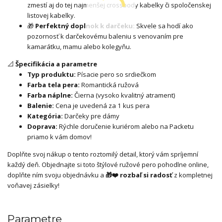
zmestí aj do tej najmenšej crossbody kabelky či spoločenskej
listovej kabelky.
🎁
Perfektný doplnok k darčeku:
Skvele sa hodí ako
pozornosť k darčekovému baleniu s venovaním pre
kamarátku, mamu alebo kolegyňu.
📐
Špecifikácia a parametre
Typ produktu:
Písacie pero so srdiečkom
Farba tela pera:
Romantická ružová
Farba náplne:
Čierna (vysoko kvalitný atrament)
Balenie:
Cena je uvedená za 1 kus pera
Kategória:
Darčeky pre dámy
Doprava:
Rýchle doručenie kuriérom alebo na Packetu
priamo k vám domov!
Doplňte svoj nákup o tento roztomilý detail, ktorý vám spríjemní
každý deň. Objednajte si toto štýlové ružové pero pohodlne online,
doplňte ním svoju objednávku a
🎁❤️ rozbaľ si radosť
z kompletnej
voňavej zásielky!
Parametre