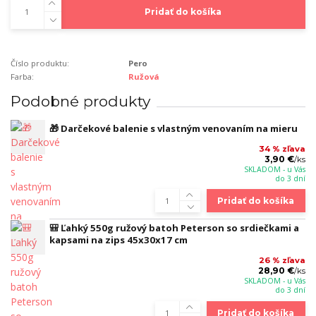
Pridať do košíka
Číslo produktu:
Pero
Farba:
Ružová
Podobné produkty
🎁 Darčekové balenie s vlastným venovaním na mieru
34 % zľava
3,90 €
/
ks
SKLADOM - u Vás
do 3 dní
Pridať do košíka
🎒 Ľahký 550g ružový batoh Peterson so srdiečkami a
kapsami na zips 45x30x17 cm
26 % zľava
28,90 €
/
ks
SKLADOM - u Vás
do 3 dní
Pridať do košíka