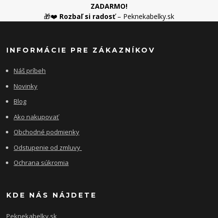
ZADARMO!
🎁❤️
Rozbaľ si radosť
– Peknekabelky.sk
INFORMÁCIE PRE ZÁKAZNÍKOV
Náš príbeh
Novinky
Blog
Ako nakupovať
Obchodné podmienky
Odstupenie od zmluvy
Ochrana súkromia
KDE NÁS NÁJDETE
Peknekabelky.sk