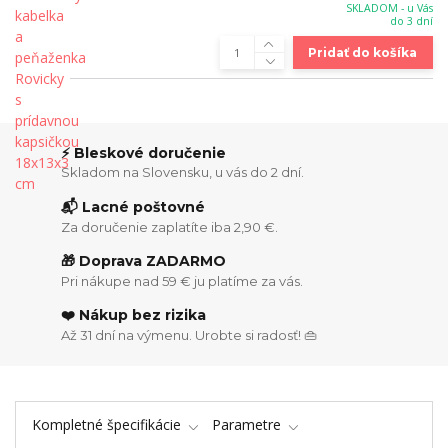
SKLADOM - u Vás
do 3 dní
Pridať do košíka
⚡ Bleskové doručenie
Skladom na Slovensku, u vás do 2 dní.
📬 Lacné poštovné
Za doručenie zaplatíte iba 2,90 €.
🎁 Doprava ZADARMO
Pri nákupe nad 59 € ju platíme za vás.
❤️ Nákup bez rizika
Až 31 dní na výmenu. Urobte si radosť! 👜
Kompletné špecifikácie
Parametre