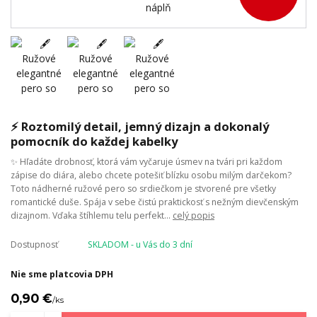
⚡ Roztomilý detail, jemný dizajn a dokonalý
pomocník do každej kabelky
✨ Hľadáte drobnosť, ktorá vám vyčaruje úsmev na tvári pri každom
zápise do diára, alebo chcete potešiť blízku osobu milým darčekom?
Toto nádherné ružové pero so srdiečkom je stvorené pre všetky
romantické duše. Spája v sebe čistú praktickosť s nežným dievčenským
dizajnom. Vďaka štíhlemu telu perfekt...
celý popis
Dostupnosť
SKLADOM - u Vás do 3 dní
Nie sme platcovia DPH
0,90 €
/
ks