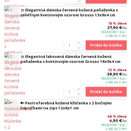
👛 Elegantná dámska červená kožená peňaženka s
reliéfnym kvetinovým vzorom Grosso 13x9x4 cm
15 % zľava
27,90 €
/
ks
SKLADOM 1 kus -
u Vás do 3 dní
Pridať do košíka
👛 Elegantná lakovaná dámska červená kožená
peňaženka s kvetinovým vzorom Grosso 18x9x4 cm
12 % zľava
28,90 €
/
ks
SKLADOM 1 kus -
u Vás do 3 dní
Pridať do košíka
🔑 Pestrofarebná kožená kľúčenka s 2 bočnými
kapsičkami na zips 12x8x1 cm
46 % zľava
4,90 €
/
ks
SKLADOM 1 kus -
u Vás do 3 dní