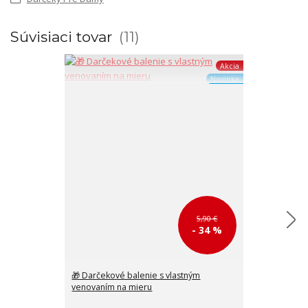
Súvisiaci tovar
11
Akcia
Novinka
5,90 €
- 34 %
🎁 Darčekové balenie s vlastným
🎒 Ľahký 550g
venovaním na mieru
srdiečkami a 
cm