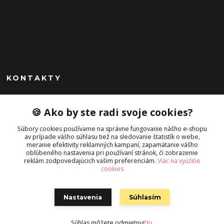
KONTAKTY
Peknekabelky.sk
🍪 Ako by ste radi svoje cookies?
+421 949747302
Súbory cookies používame na správne fungovanie nášho e-shopu
Po-Pia 10-16
av prípade vášho súhlasu tiež na sledovanie štatistík o webe,
meranie efektivity reklamných kampaní, zapamätanie vášho
info@peknekabelky.sk
obľúbeného nastavenia pri používaní stránok, či zobrazenie
reklám zodpovedajúcich vašim preferenciám.
Viac na využitie
cookies
Nastavenia
Súhlasím
Súhlas môžete odmietnuť
tu
.