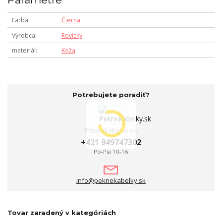
Farba
Čierna
Výrobca
Rovicky
materiál
Koža
Potrebujete poradiť?
Peknekabelky.sk
+421 949747302
Po-Pia 10-16
info@peknekabelky.sk
Tovar zaradený v kategóriách