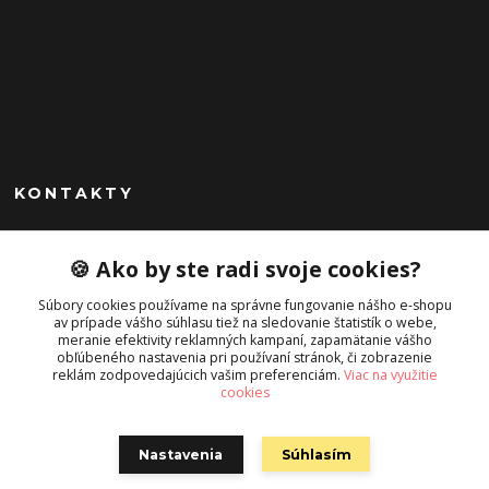
KONTAKTY
Peknekabelky.sk
🍪 Ako by ste radi svoje cookies?
+421 949747302
Súbory cookies používame na správne fungovanie nášho e-shopu
Po-Pia 10-16
av prípade vášho súhlasu tiež na sledovanie štatistík o webe,
meranie efektivity reklamných kampaní, zapamätanie vášho
info@peknekabelky.sk
obľúbeného nastavenia pri používaní stránok, či zobrazenie
reklám zodpovedajúcich vašim preferenciám.
Viac na využitie
cookies
Nastavenia
Súhlasím