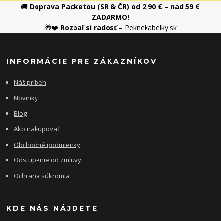
🚚
Doprava Packetou (SR & ČR) od 2,90 € – nad 59 €
ZADARMO!
🎁❤️
Rozbaľ si radosť
– Peknekabelky.sk
INFORMÁCIE PRE ZÁKAZNÍKOV
Náš príbeh
Novinky
Blog
Ako nakupovať
Obchodné podmienky
Odstupenie od zmluvy
Ochrana súkromia
KDE NÁS NÁJDETE