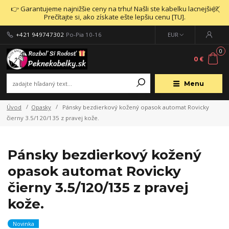
👉 Garantujeme najnižšie ceny na trhu! Našli ste kabelku lacnejšie?
Prečítajte si, ako získate ešte lepšiu cenu [TU].
+421 949747302
Po-Pia 10-16
EUR
0
0 €
Menu
Úvod
Opasky
Pánsky bezdierkový kožený opasok automat Rovicky
čierny 3.5/120/135 z pravej kože.
Pánsky bezdierkový kožený
opasok automat Rovicky
čierny 3.5/120/135 z pravej
kože.
Novinka