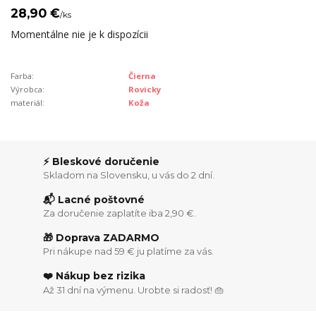
28,90 €
/
ks
Momentálne nie je k dispozícii
Farba:
Čierna
Výrobca:
Rovicky
materiál:
Koža
⚡ Bleskové doručenie
Skladom na Slovensku, u vás do 2 dní.
📬 Lacné poštovné
Za doručenie zaplatíte iba 2,90 €.
🎁 Doprava ZADARMO
Pri nákupe nad 59 € ju platíme za vás.
❤️ Nákup bez rizika
Až 31 dní na výmenu. Urobte si radosť! 👜