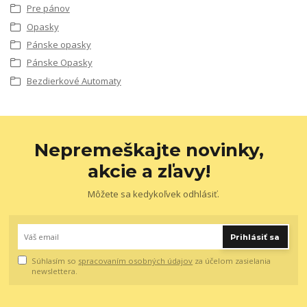
Pre pánov
Opasky
Pánske opasky
Pánske Opasky
Bezdierkové Automaty
Nepremeškajte novinky,
akcie a zľavy!
Môžete sa kedykoľvek odhlásiť.
Prihlásiť sa
Súhlasím so
spracovaním osobných údajov
za účelom zasielania
newslettera.