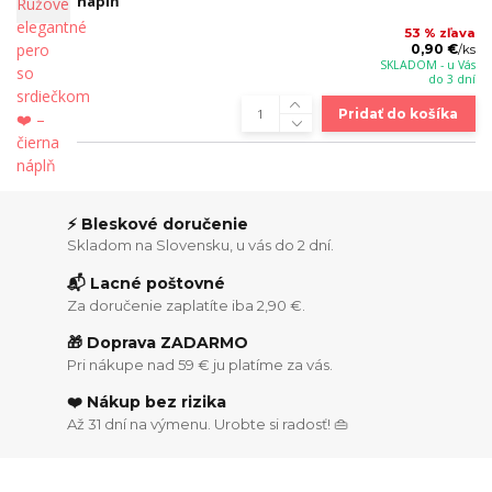
náplň
53 % zľava
0,90 €
/
ks
SKLADOM - u Vás
do 3 dní
Pridať do košíka
⚡ Bleskové doručenie
Skladom na Slovensku, u vás do 2 dní.
📬 Lacné poštovné
Za doručenie zaplatíte iba 2,90 €.
🎁 Doprava ZADARMO
Pri nákupe nad 59 € ju platíme za vás.
❤️ Nákup bez rizika
Až 31 dní na výmenu. Urobte si radosť! 👜