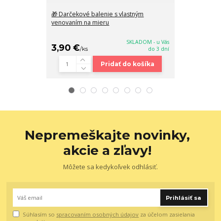
🎁 Darčekové balenie s vlastným
🧣 Veľký dáms
venovaním na mieru
strapcami Pet
SKLADOM - u Vás
3,90 €
13,90 €
/
ks
do 3 dní
/
ks
Pridať do košíka
Nepremeškajte novinky,
akcie a zľavy!
Môžete sa kedykoľvek odhlásiť.
Prihlásiť sa
Súhlasím so
spracovaním osobných údajov
za účelom zasielania