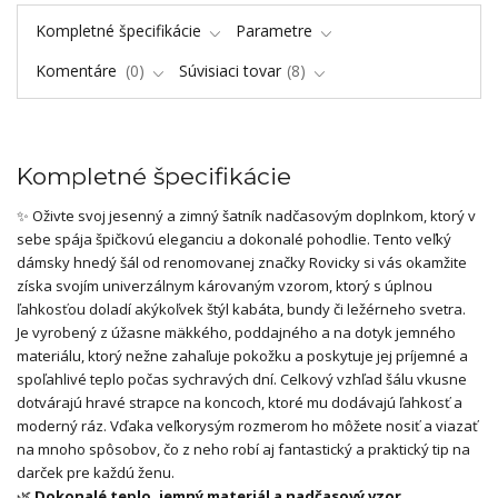
Kompletné špecifikácie
Parametre
Komentáre
0
Súvisiaci tovar
8
Kompletné špecifikácie
✨ Oživte svoj jesenný a zimný šatník nadčasovým doplnkom, ktorý v
sebe spája špičkovú eleganciu a dokonalé pohodlie. Tento veľký
dámsky hnedý šál od renomovanej značky Rovicky si vás okamžite
získa svojím univerzálnym károvaným vzorom, ktorý s úplnou
ľahkosťou doladí akýkoľvek štýl kabáta, bundy či ležérneho svetra.
Je vyrobený z úžasne mäkkého, poddajného a na dotyk jemného
materiálu, ktorý nežne zahaľuje pokožku a poskytuje jej príjemné a
spoľahlivé teplo počas sychravých dní. Celkový vzhľad šálu vkusne
dotvárajú hravé strapce na koncoch, ktoré mu dodávajú ľahkosť a
moderný ráz. Vďaka veľkorysým rozmerom ho môžete nosiť a viazať
na mnoho spôsobov, čo z neho robí aj fantastický a praktický tip na
darček pre každú ženu.
🌿
Dokonalé teplo, jemný materiál a nadčasový vzor