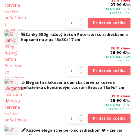
15 % zľava
27,90 €
/
ks
SKLADOM 1 kus -
u Vás do 3 dní
Pridať do košíka
🎒 Ľahký 550g ružový batoh Peterson so srdiečkami a
kapsami na zips 45x30x17 cm
26 % zľava
28,90 €
/
ks
SKLADOM - u Vás
do 3 dní
Pridať do košíka
👛 Elegantná lakovaná dámska červená kožená
peňaženka s kvetinovým vzorom Grosso 18x9x4 cm
12 % zľava
28,90 €
/
ks
SKLADOM 1 kus -
u Vás do 3 dní
Pridať do košíka
🖋️ Ružové elegantné pero so srdiečkom ❤️ – čierna