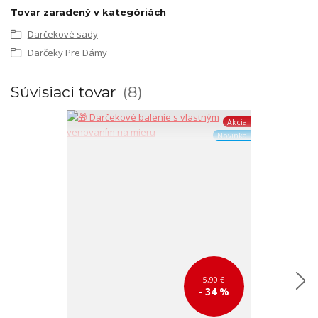
Tovar zaradený v kategóriách
Darčekové sady
Darčeky Pre Dámy
Súvisiaci tovar
8
Akcia
Novinka
5,90 €
- 34 %