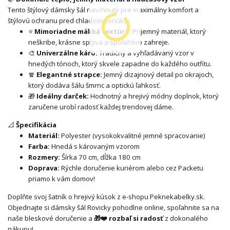
Tento štýlový dámsky šál navrhnutý pre maximálny komfort a
štýlovú ochranu pred chladom ponúka:
⭐
Mimoriadne mäkká textúra:
Príjemný materiál, ktorý
neškribe, krásne splýva a spoľahlivo zahreje.
🎨
Univerzálne káro:
Tradičný a vyhľadávaný vzor v
hnedých tónoch, ktorý skvele zapadne do každého outfitu.
🧣
Elegantné strapce:
Jemný dizajnový detail po okrajoch,
ktorý dodáva šálu šmrnc a optickú ľahkosť.
🎁
Ideálny darček:
Hodnotný a hrejivý módny doplnok, ktorý
zaručene urobí radosť každej trendovej dáme.
📐
Špecifikácia
Materiál:
Polyester (vysokokvalitné jemné spracovanie)
Farba:
Hnedá s károvaným vzorom
Rozmery:
Šírka 70 cm, dĺžka 180 cm
Doprava:
Rýchle doručenie kuriérom alebo cez Packetu
priamo k vám domov!
Doplňte svoj šatník o hrejivý kúsok z e-shopu Peknekabelky.sk.
Objednajte si dámsky šál Rovicky pohodlne online, spoľahnite sa na
naše bleskové doručenie a
🎁❤️ rozbaľ si radosť
z dokonalého
nákupu!