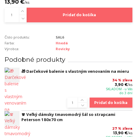
13,90 €
/
ks
Pridať do košíka
Číslo produktu:
SAL6
Farba:
Hnedá
Výrobca:
Rovicky
Podobné produkty
🎁 Darčekové balenie s vlastným venovaním na mieru
34 % zľava
3,90 €
/
ks
SKLADOM - u Vás
do 3 dní
Pridať do košíka
🧣 Veľký dámsky tmavomodrý šál so strapcami
Peterson 180x70 cm
27 % zľava
13,90 €
/
ks