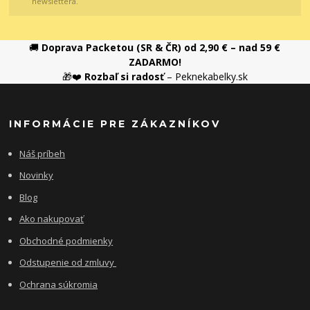
newslettera.
🚚
Doprava Packetou (SR & ČR) od 2,90 € – nad 59 €
ZADARMO!
🎁❤️
Rozbaľ si radosť
– Peknekabelky.sk
INFORMÁCIE PRE ZÁKAZNÍKOV
Náš príbeh
Novinky
Blog
Ako nakupovať
Obchodné podmienky
Odstupenie od zmluvy
Ochrana súkromia