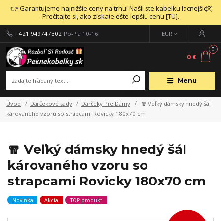
👉 Garantujeme najnižšie ceny na trhu! Našli ste kabelku lacnejšie?
Prečítajte si, ako získate ešte lepšiu cenu [TU].
+421 949747302
Po-Pia 10-16
EUR
0
0 €
Menu
Úvod
Darčekové sady
Darčeky Pre Dámy
🧣 Veľký dámsky hnedý šál
károvaného vzoru so strapcami Rovicky 180x70 cm
🧣 Veľký dámsky hnedý šál
károvaného vzoru so
strapcami Rovicky 180x70 cm
Novinka
Akcia
TOP produkt