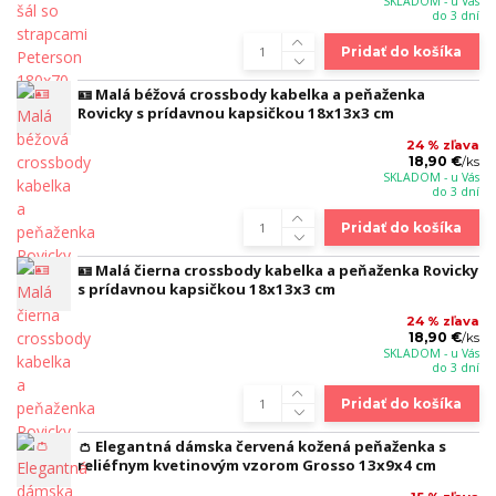
SKLADOM - u Vás
do 3 dní
Pridať do košíka
🪪 Malá béžová crossbody kabelka a peňaženka
Rovicky s prídavnou kapsičkou 18x13x3 cm
24 % zľava
18,90 €
/
ks
SKLADOM - u Vás
do 3 dní
Pridať do košíka
🪪 Malá čierna crossbody kabelka a peňaženka Rovicky
s prídavnou kapsičkou 18x13x3 cm
24 % zľava
18,90 €
/
ks
SKLADOM - u Vás
do 3 dní
Pridať do košíka
👛 Elegantná dámska červená kožená peňaženka s
reliéfnym kvetinovým vzorom Grosso 13x9x4 cm