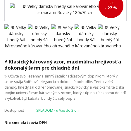
19 €
- 27 %
⚡ Klasický károvaný vzor, maximálna hrejivosť a
dokonalý šarm pre chladné dni
✨ Oživte svoj jesenný a zimný šatník nadčasovým doplnkom, ktorý v
sebe spája špičkovú eleganciu a dokonalé pohodlie. Tento veľký
dámsky hnedý šál od renomovanej značky Rovicky si vás okamžite získa
svojím univerzálnym károvaným vzorom, ktorý s úplnou ľahkosťou doladí
akýkoľvek štýl kabáta, bundy č...
celý popis
Dostupnosť
SKLADOM - u Vás do 3 dní
Nie sme platcovia DPH