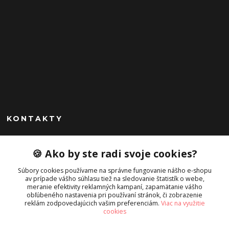
KONTAKTY
Peknekabelky.sk
🍪 Ako by ste radi svoje cookies?
+421 949747302
Súbory cookies používame na správne fungovanie nášho e-shopu
Po-Pia 10-16
av prípade vášho súhlasu tiež na sledovanie štatistík o webe,
meranie efektivity reklamných kampaní, zapamätanie vášho
info@peknekabelky.sk
obľúbeného nastavenia pri používaní stránok, či zobrazenie
reklám zodpovedajúcich vašim preferenciám.
Viac na využitie
cookies