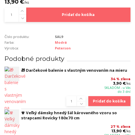
13,90 €
/
ks
Pridať do košíka
Číslo produktu:
SAL9
Farba:
Modrá
Výrobca:
Peterson
Podobné produkty
🎁 Darčekové balenie s vlastným venovaním na mieru
34 % zľava
3,90 €
/
ks
SKLADOM - u Vás
do 3 dní
Pridať do košíka
🧣 Veľký dámsky hnedý šál károvaného vzoru so
strapcami Rovicky 180x70 cm
27 % zľava
13,90 €
/
ks