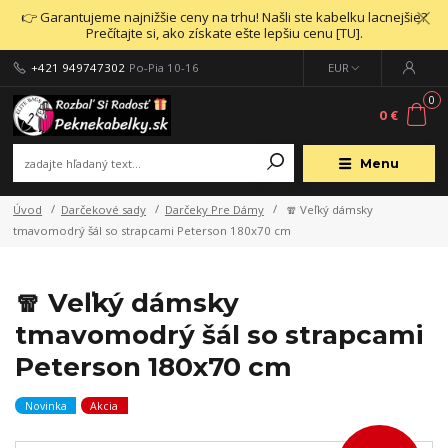
👉 Garantujeme najnižšie ceny na trhu! Našli ste kabelku lacnejšie?
Prečítajte si, ako získate ešte lepšiu cenu [TU].
+421 949747302
Po-Pia 10-16
EUR
0
0 €
Menu
Úvod
Darčekové sady
Darčeky Pre Dámy
🧣 Veľký dámsky
tmavomodrý šál so strapcami Peterson 180x70 cm
🧣 Veľký dámsky
tmavomodrý šál so strapcami
Peterson 180x70 cm
Novinka
Akcia