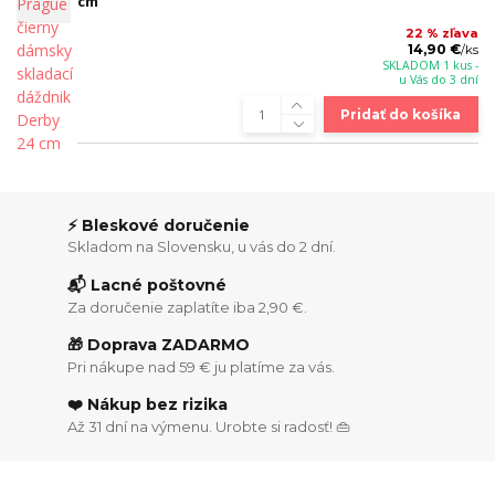
cm
22 % zľava
14,90 €
/
ks
SKLADOM 1 kus -
u Vás do 3 dní
Pridať do košíka
⚡ Bleskové doručenie
Skladom na Slovensku, u vás do 2 dní.
📬 Lacné poštovné
Za doručenie zaplatíte iba 2,90 €.
🎁 Doprava ZADARMO
Pri nákupe nad 59 € ju platíme za vás.
❤️ Nákup bez rizika
Až 31 dní na výmenu. Urobte si radosť! 👜