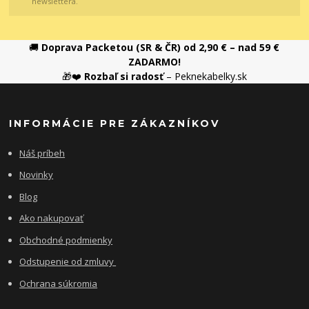
newslettera.
🚚
Doprava Packetou (SR & ČR) od 2,90 € – nad 59 €
ZADARMO!
🎁❤️
Rozbaľ si radosť
– Peknekabelky.sk
INFORMÁCIE PRE ZÁKAZNÍKOV
Náš príbeh
Novinky
Blog
Ako nakupovať
Obchodné podmienky
Odstupenie od zmluvy
Ochrana súkromia