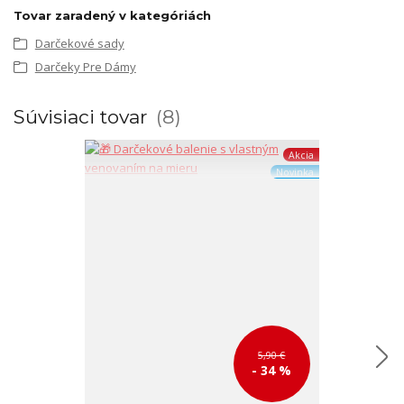
Tovar zaradený v kategóriách
Darčekové sady
Darčeky Pre Dámy
Súvisiaci tovar
8
Akcia
Novinka
5,90 €
- 34 %