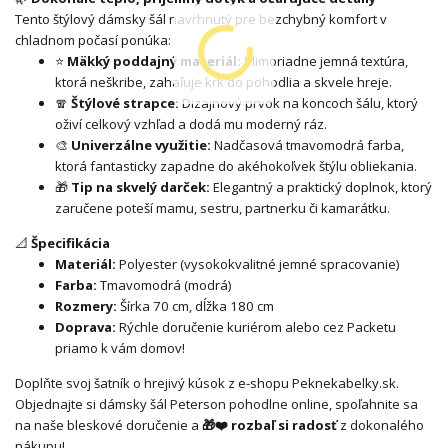
Tento štýlový dámsky šál navrhnutý pre bezchybný komfort v
chladnom počasí ponúka:
⭐
Mäkký poddajný materiál:
Mimoriadne jemná textúra,
ktorá neškribe, zahaľuje krk do pohodlia a skvele hreje.
🧣
Štýlové strapce:
Dizajnový prvok na koncoch šálu, ktorý
oživí celkový vzhľad a dodá mu moderný ráz.
🎨
Univerzálne využitie:
Nadčasová tmavomodrá farba,
ktorá fantasticky zapadne do akéhokoľvek štýlu obliekania.
🎁
Tip na skvelý darček:
Elegantný a praktický doplnok, ktorý
zaručene poteší mamu, sestru, partnerku či kamarátku.
📐
Špecifikácia
Materiál:
Polyester (vysokokvalitné jemné spracovanie)
Farba:
Tmavomodrá (modrá)
Rozmery:
Šírka 70 cm, dĺžka 180 cm
Doprava:
Rýchle doručenie kuriérom alebo cez Packetu
priamo k vám domov!
Doplňte svoj šatník o hrejivý kúsok z e-shopu Peknekabelky.sk.
Objednajte si dámsky šál Peterson pohodlne online, spoľahnite sa
na naše bleskové doručenie a
🎁❤️ rozbaľ si radosť
z dokonalého
nákupu!