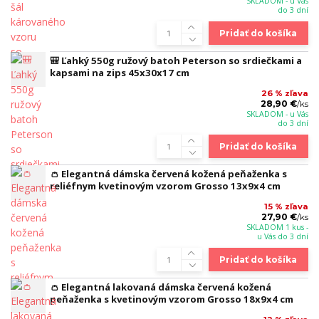
SKLADOM - u Vás
do 3 dní
Pridať do košíka
🎒 Ľahký 550g ružový batoh Peterson so srdiečkami a
kapsami na zips 45x30x17 cm
26 % zľava
28,90 €
/
ks
SKLADOM - u Vás
do 3 dní
Pridať do košíka
👛 Elegantná dámska červená kožená peňaženka s
reliéfnym kvetinovým vzorom Grosso 13x9x4 cm
15 % zľava
27,90 €
/
ks
SKLADOM 1 kus -
u Vás do 3 dní
Pridať do košíka
👛 Elegantná lakovaná dámska červená kožená
peňaženka s kvetinovým vzorom Grosso 18x9x4 cm