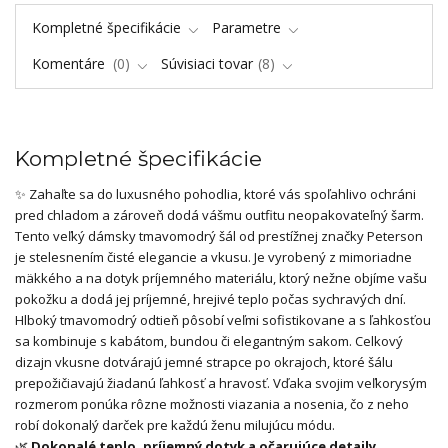
Kompletné špecifikácie
Parametre
Komentáre
0
Súvisiaci tovar
8
Kompletné špecifikácie
✨ Zahaľte sa do luxusného pohodlia, ktoré vás spoľahlivo ochráni
pred chladom a zároveň dodá vášmu outfitu neopakovateľný šarm.
Tento veľký dámsky tmavomodrý šál od prestížnej značky Peterson
je stelesnením čisté elegancie a vkusu. Je vyrobený z mimoriadne
mäkkého a na dotyk príjemného materiálu, ktorý nežne objíme vašu
pokožku a dodá jej príjemné, hrejivé teplo počas sychravých dní.
Hlboký tmavomodrý odtieň pôsobí veľmi sofistikovane a s ľahkosťou
sa kombinuje s kabátom, bundou či elegantným sakom. Celkový
dizajn vkusne dotvárajú jemné strapce po okrajoch, ktoré šálu
prepožičiavajú žiadanú ľahkosť a hravosť. Vďaka svojim veľkorysým
rozmerom ponúka rôzne možnosti viazania a nosenia, čo z neho
robí dokonalý darček pre každú ženu milujúcu módu.
🌿
Dokonalé teplo, príjemný dotyk a očarujúce detaily