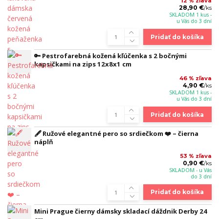
12 % zľava
28,90 €
/
ks
SKLADOM 1 kus -
u Vás do 3 dní
Pridať do košíka
🔑 Pestrofarebná kožená kľúčenka s 2 bočnými
kapsičkami na zips 12x8x1 cm
46 % zľava
4,90 €
/
ks
SKLADOM 1 kus -
u Vás do 3 dní
Pridať do košíka
🖋️ Ružové elegantné pero so srdiečkom ❤️ – čierna
náplň
53 % zľava
0,90 €
/
ks
SKLADOM - u Vás
do 3 dní
Pridať do košíka
Mini Prague čierny dámsky skladací dáždnik Derby 24