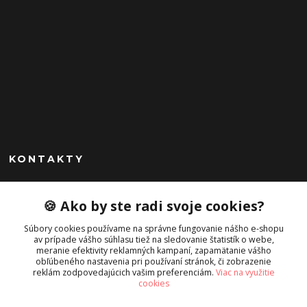
KONTAKTY
Peknekabelky.sk
🍪 Ako by ste radi svoje cookies?
+421 949747302
Súbory cookies používame na správne fungovanie nášho e-shopu
Po-Pia 10-16
av prípade vášho súhlasu tiež na sledovanie štatistík o webe,
meranie efektivity reklamných kampaní, zapamätanie vášho
info@peknekabelky.sk
obľúbeného nastavenia pri používaní stránok, či zobrazenie
reklám zodpovedajúcich vašim preferenciám.
Viac na využitie
cookies