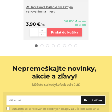
🎁 Darčekové balenie s vlastným
🧣 Veľký dáms
venovaním na mieru
vzoru so stra
SKLADOM - u Vás
3,90 €
13,90 €
/
ks
do 3 dní
/
ks
Pridať do košíka
Nepremeškajte novinky,
akcie a zľavy!
Môžete sa kedykoľvek odhlásiť.
Prihlásiť sa
Súhlasím so
spracovaním osobných údajov
za účelom zasielania